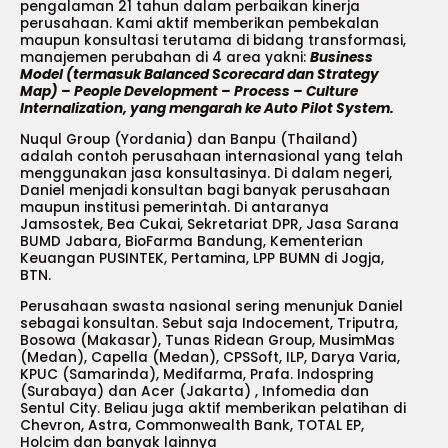
pengalaman 21 tahun dalam perbaikan kinerja
perusahaan. Kami aktif memberikan pembekalan
maupun konsultasi terutama di bidang transformasi,
manajemen perubahan di 4 area yakni:
Business
Model (termasuk Balanced Scorecard dan Strategy
Map) – People Development – Process – Culture
Internalization, yang mengarah ke Auto Pilot System.
Nuqul Group (Yordania) dan Banpu (Thailand)
adalah contoh perusahaan internasional yang telah
menggunakan jasa konsultasinya. Di dalam negeri,
Daniel menjadi konsultan bagi banyak perusahaan
maupun institusi pemerintah. Di antaranya
Jamsostek, Bea Cukai, Sekretariat DPR, Jasa Sarana
BUMD Jabara, BioFarma Bandung, Kementerian
Keuangan PUSINTEK, Pertamina, LPP BUMN di Jogja,
BTN.
Perusahaan swasta nasional sering menunjuk Daniel
sebagai konsultan. Sebut saja Indocement, Triputra,
Bosowa (Makasar), Tunas Ridean Group, MusimMas
(Medan), Capella (Medan), CPSSoft, ILP, Darya Varia,
KPUC (Samarinda), Medifarma, Prafa. Indospring
(Surabaya) dan Acer (Jakarta) , Infomedia dan
Sentul City. Beliau juga aktif memberikan pelatihan di
Chevron, Astra, Commonwealth Bank, TOTAL EP,
Holcim dan banyak lainnya