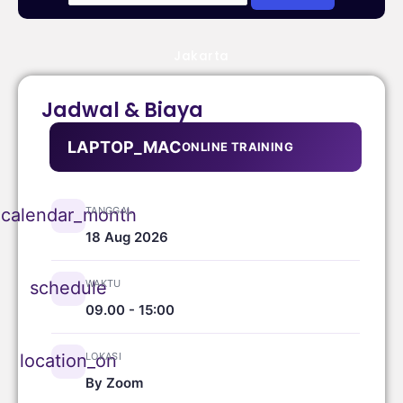
Jakarta
Jadwal & Biaya
LAPTOP_MAC
ONLINE TRAINING
TANGGAL
calendar_month
18 Aug 2026
WAKTU
schedule
09.00 - 15:00
LOKASI
location_on
By Zoom