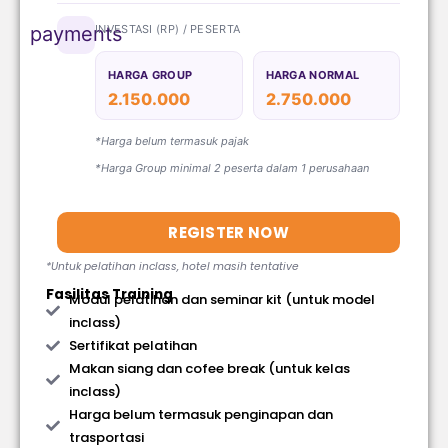
INVESTASI (RP) / PESERTA
payments
HARGA GROUP
HARGA NORMAL
2.150.000
2.750.000
*Harga belum termasuk pajak
*Harga Group minimal 2 peserta dalam 1 perusahaan
REGISTER NOW
*Untuk pelatihan inclass, hotel masih tentative
Fasilitas Training
Modul pelatihan dan seminar kit (untuk model
inclass)
Sertifikat pelatihan
Makan siang dan cofee break (untuk kelas
inclass)
Harga belum termasuk penginapan dan
trasportasi