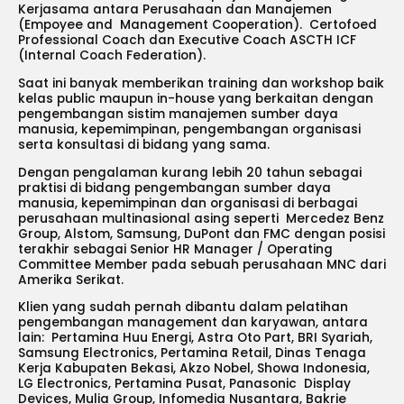
Kerjasama antara Perusahaan dan Manajemen
(Empoyee and Management Cooperation). Certofoed
Professional Coach dan Executive Coach ASCTH ICF
(Internal Coach Federation).
Saat ini banyak memberikan training dan workshop baik
kelas public maupun in-house yang berkaitan dengan
pengembangan sistim manajemen sumber daya
manusia, kepemimpinan, pengembangan organisasi
serta konsultasi di bidang yang sama.
Dengan pengalaman kurang lebih 20 tahun sebagai
praktisi di bidang pengembangan sumber daya
manusia, kepemimpinan dan organisasi di berbagai
perusahaan multinasional asing seperti Mercedez Benz
Group, Alstom, Samsung, DuPont dan FMC dengan posisi
terakhir sebagai Senior HR Manager / Operating
Committee Member pada sebuah perusahaan MNC dari
Amerika Serikat.
Klien yang sudah pernah dibantu dalam pelatihan
pengembangan management dan karyawan, antara
lain: Pertamina Huu Energi, Astra Oto Part, BRI Syariah,
Samsung Electronics, Pertamina Retail, Dinas Tenaga
Kerja Kabupaten Bekasi, Akzo Nobel, Showa Indonesia,
LG Electronics, Pertamina Pusat, Panasonic Display
Devices, Mulia Group, Infomedia Nusantara, Bakrie