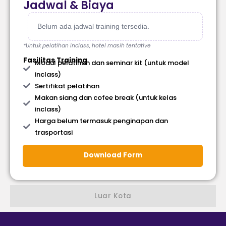
Jadwal & Biaya
Belum ada jadwal training tersedia.
*Untuk pelatihan inclass, hotel masih tentative
Fasilitas Training
Modul pelatihan dan seminar kit (untuk model
inclass)
Sertifikat pelatihan
Makan siang dan cofee break (untuk kelas
inclass)
Harga belum termasuk penginapan dan
trasportasi
Download Form
Luar Kota