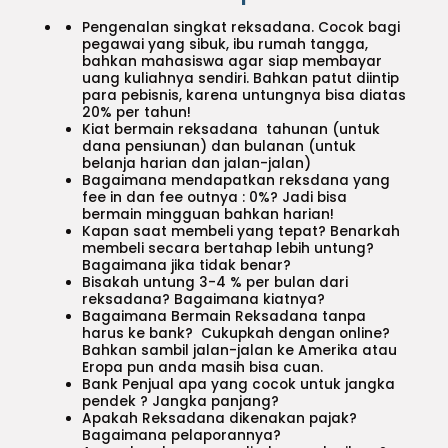
Pengenalan singkat reksadana. Cocok bagi
pegawai yang sibuk, ibu rumah tangga,
bahkan mahasiswa agar siap membayar
uang kuliahnya sendiri. Bahkan patut diintip
para pebisnis, karena untungnya bisa diatas
20% per tahun!
Kiat bermain reksadana tahunan (untuk
dana pensiunan) dan bulanan (untuk
belanja harian dan jalan-jalan)
Bagaimana mendapatkan reksdana yang
fee in dan fee outnya : 0%? Jadi bisa
bermain mingguan bahkan harian!
Kapan saat membeli yang tepat? Benarkah
membeli secara bertahap lebih untung?
Bagaimana jika tidak benar?
Bisakah untung 3-4 % per bulan dari
reksadana? Bagaimana kiatnya?
Bagaimana Bermain Reksadana tanpa
harus ke bank? Cukupkah dengan online?
Bahkan sambil jalan-jalan ke Amerika atau
Eropa pun anda masih bisa cuan.
Bank Penjual apa yang cocok untuk jangka
pendek ? Jangka panjang?
Apakah Reksadana dikenakan pajak?
Bagaimana pelaporannya?