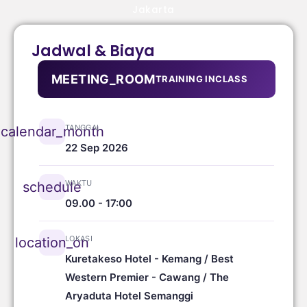
Jakarta
Jadwal & Biaya
MEETING_ROOM
TRAINING INCLASS
TANGGAL
calendar_month
22 Sep 2026
WAKTU
schedule
09.00 - 17:00
LOKASI
location_on
Kuretakeso Hotel - Kemang / Best
Western Premier - Cawang / The
Aryaduta Hotel Semanggi