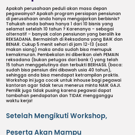
Apakah perusahaan peduli akan masa depan
pegawainya? Apakah program persiapan pensiunan
di perusahaan anda hanya mengajarkan berbisnis?
Tahukah anda bahwa hanya 1 dari 10 bisnis yang
selamat setelah 10 tahun ? Karenanya – sebagai
alternatif – banyak calon pensiunan yang beralih ke
REKSADANA. Bermainlah di Reksadana yang BAIK dan
BENAR. Cukup 5 menit sehari di jam 12-13 (saat
makan siang) maka anda sudah bisa memupuk
kemakmuran. Pembekalan ini diberikan oleh PEMAIN
reksadana (bukan petugas dari bank !) yang telah
15 tahun menggelutinya dan terbukti BERHASIL (baca:
sudah bisa pensiun dini dibawah usia 40 tahun),
sehingga anda bisa mendapat ketrampilan praktis.
Workshop ini juga cocok untuk inhouse bagi pegawai
kantoran agar tidak terus menerus minta NAIK GAJI.
Pemilik juga tidak pusing karena pegawai dapat
tambahan pendapatan dan TIDAK mengganggu
waktu kerja!
Setelah Mengikuti Workshop,
Peserta Akan Mampu