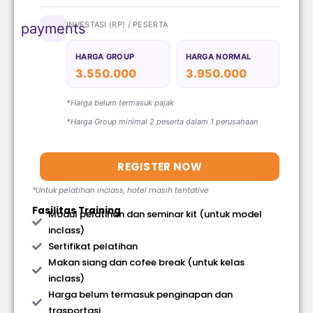
INVESTASI (RP) / PESERTA
payments
HARGA GROUP
HARGA NORMAL
3.550.000
3.950.000
*Harga belum termasuk pajak
*Harga Group minimal 2 peserta dalam 1 perusahaan
REGISTER NOW
*Untuk pelatihan inclass, hotel masih tentative
Fasilitas Training
Modul pelatihan dan seminar kit (untuk model
inclass)
Sertifikat pelatihan
Makan siang dan cofee break (untuk kelas
inclass)
Harga belum termasuk penginapan dan
trasportasi