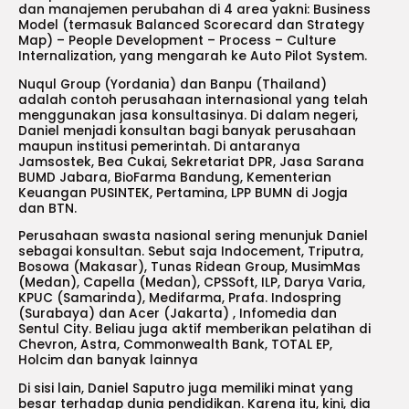
dan manajemen perubahan di 4 area yakni: Business
Model (termasuk Balanced Scorecard dan Strategy
Map) – People Development – Process – Culture
Internalization, yang mengarah ke Auto Pilot System.
Nuqul Group (Yordania) dan Banpu (Thailand)
adalah contoh perusahaan internasional yang telah
menggunakan jasa konsultasinya. Di dalam negeri,
Daniel menjadi konsultan bagi banyak perusahaan
maupun institusi pemerintah. Di antaranya
Jamsostek, Bea Cukai, Sekretariat DPR, Jasa Sarana
BUMD Jabara, BioFarma Bandung, Kementerian
Keuangan PUSINTEK, Pertamina, LPP BUMN di Jogja
dan BTN.
Perusahaan swasta nasional sering menunjuk Daniel
sebagai konsultan. Sebut saja Indocement, Triputra,
Bosowa (Makasar), Tunas Ridean Group, MusimMas
(Medan), Capella (Medan), CPSSoft, ILP, Darya Varia,
KPUC (Samarinda), Medifarma, Prafa. Indospring
(Surabaya) dan Acer (Jakarta) , Infomedia dan
Sentul City. Beliau juga aktif memberikan pelatihan di
Chevron, Astra, Commonwealth Bank, TOTAL EP,
Holcim dan banyak lainnya
Di sisi lain, Daniel Saputro juga memiliki minat yang
besar terhadap dunia pendidikan. Karena itu, kini, dia