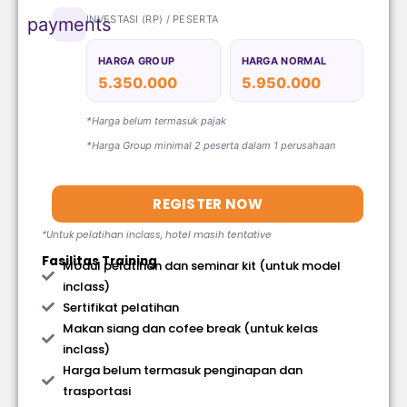
INVESTASI (RP) / PESERTA
payments
HARGA GROUP
HARGA NORMAL
5.350.000
5.950.000
*Harga belum termasuk pajak
*Harga Group minimal 2 peserta dalam 1 perusahaan
REGISTER NOW
*Untuk pelatihan inclass, hotel masih tentative
Fasilitas Training
Modul pelatihan dan seminar kit (untuk model
inclass)
Sertifikat pelatihan
Makan siang dan cofee break (untuk kelas
inclass)
Harga belum termasuk penginapan dan
trasportasi