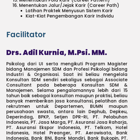
Menentukan Pola Karir (Career Pattern)
Menentukan Jalur/Jejak Karir (Career Path)
Latihan Praktek Menyusun Sistem Karir
Kiat-Kiat Pengembangan Karir Individu
Facilitator
Drs. Adil Kurnia, M.Psi. MM.
Psikolog dari UI serta mengikuti Program Magister
bidang Manajemen SDM dan Profesi Psikologi bidang
Industri & Organisasi. Saat ini beliau mengelola
Konsultan SDM sendiri sekaligus sebagai Associate
Consultant pada beberapa Konsultan SDM &
Manajemen. Selama pengalamannya lebih dari 15
tahun baik sebagai konsultan maupun praktisi, beliau
banyak memberikan jasa konsultansi, pelatihan dan
rekrutmen untuk Departemen, BUMN maupun
perusahaan swasta, antara lain Dephub, Depkeu,
Deperindag, BPKP, Setjen DPR-RI, PT. Pelabuhan
Indonesia, PT. Jasa Marga, PT. Asuransi Jasa Raharja,
PT. Asuransi Ekspor Indonesia, PT. Telkom, Hotel
Indonesia, Hotel Preanger, PT. Aerowisata, Bank
Indonesia, Bank BNI, Bank Mandiri, Bank Bukopin, PT.