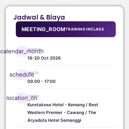
Jakarta
Jadwal & Biaya
MEETING_ROOM
TRAINING INCLASS
TANGGAL
calendar_month
19-20 Oct 2026
WAKTU
schedule
09.00 - 17:00
LOKASI
location_on
Kuretakeso Hotel - Kemang / Best
Western Premier - Cawang / The
Aryaduta Hotel Semanggi