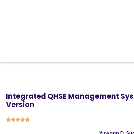
Integrated QHSE Management Sy
Version





Yuwono D. Su