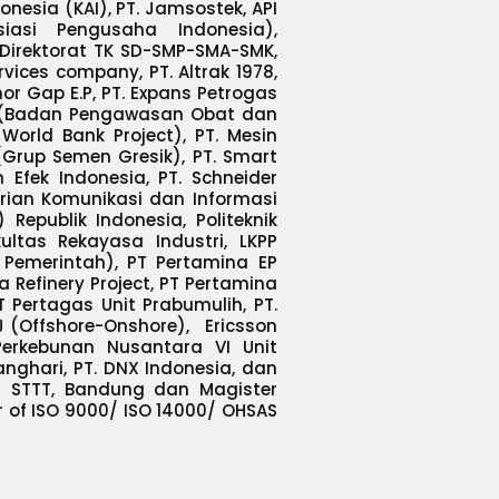
donesia (KAI), PT. Jamsostek, API
siasi Pengusaha Indonesia),
 Direktorat TK SD-SMP-SMA-SMK,
vices company, PT. Altrak 1978,
mor Gap E.P, PT. Expans Petrogas
OM (Badan Pengawasan Obat dan
rld Bank Project), PT. Mesin
(Grup Semen Gresik), PT. Smart
n Efek Indonesia, PT. Schneider
trian Komunikasi dan Informasi
Republik Indonesia, Politeknik
kultas Rekayasa Industri, LKPP
emerintah), PT Pertamina EP
a Refinery Project, PT Pertamina
 Pertagas Unit Prabumulih, PT.
J (Offshore-Onshore), Ericsson
Perkebunan Nusantara VI Unit
ghari, PT. DNX Indonesia, dan
/ STTT, Bandung dan Magister
r of ISO 9000/ ISO 14000/ OHSAS