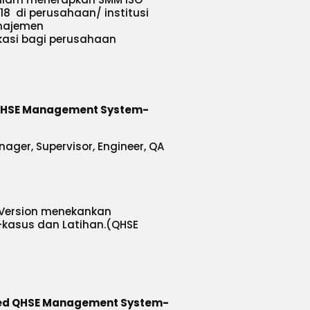
018 di perusahaan/ institusi
najemen
kasi bagi perusahaan
d QHSE Management System-
ger, Supervisor, Engineer, QA
 Version menekankan
s-kasus dan Latihan.(QHSE
ated QHSE Management System-