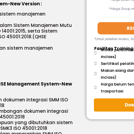
em-New Version :
*Harga Group mi
 sistem manajemen
alam Sistem Manajemen Mutu
RE
14001:2015, serta Sistem
O 45001:2018.(QHSE
*Untuk pelatihan inclass, ho
an sistem manajemen
Fasilitas Training
Modul pelatihan
inclass)
Sertifikat pelati
Makan siang dan
inclass)
d QHSE Management System-New
Harga belum te
trasportasi
 dokumen integrasi SMM ISO
Dow
18
mbangan dokumen integrasi
 45001:2018
mpuan yang dibutuhkan sistem
& SMK3 ISO 45001:2018
alam menerapkan SMM ISO