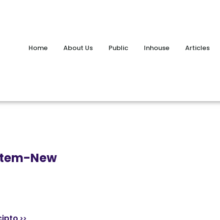
Home
About Us
Public
Inhouse
Articles
stem-New
cipto