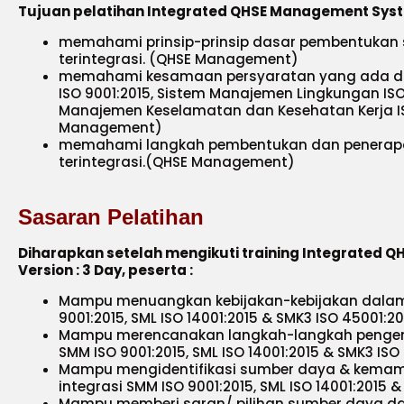
Tujuan pelatihan Integrated QHSE Management Syst
memahami prinsip-prinsip dasar pembentukan
terintegrasi. (QHSE Management)
memahami kesamaan persyaratan yang ada d
ISO 9001:2015, Sistem Manajemen Lingkungan ISO 
Manajemen Keselamatan dan Kesehatan Kerja IS
Management)
memahami langkah pembentukan dan penerap
terintegrasi.(QHSE Management)
Sasaran Pelatihan
Diharapkan setelah mengikuti training Integrate
Version : 3 Day, peserta :
Mampu menuangkan kebijakan-kebijakan dalam
9001:2015, SML ISO 14001:2015 & SMK3 ISO 45001:20
Mampu merencanakan langkah-langkah penge
SMM ISO 9001:2015, SML ISO 14001:2015 & SMK3 ISO
Mampu mengidentifikasi sumber daya & kema
integrasi SMM ISO 9001:2015, SML ISO 14001:2015 
Mampu memberi saran/ pilihan sumber daya d