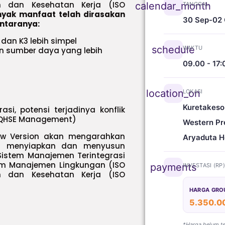
n dan Kesehatan Kerja (ISO
calendar_month
TANGGAL
yak manfaat telah dirasakan
30 Sep-02 
ntaranya:
 dan K3 lebih simpel
schedule
WAKTU
 sumber daya yang lebih
09.00 - 17:
location_on
LOKASI
Kuretakeso
si, potensi terjadinya konflik
(QHSE Management)
Western Pr
ew Version akan mengarahkan
Aryaduta H
m menyiapkan dan menyusun
Sistem Manajemen Terintegrasi
tem Manajemen Lingkungan (ISO
payments
INVESTASI (RP
n dan Kesehatan Kerja (ISO
HARGA GRO
5.350.0
*Harga belum t