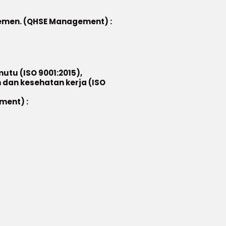
emen. (QHSE Management) :
u (ISO 9001:2015),
n dan kesehatan kerja (ISO
ment) :