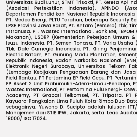
Universitas Budi Luhur, STMT Trisakti, PT. Kereta Api In
(Asosiasi Pertekstilan Indonesia), APINDO (Aso
Departemen Pendidikan Nasional Republik Indonesia
PT. Medco Energi, PLTU Tarahan, beberapa Security Ser
LPSE Provinsi Jawa Barat, PT. Antam (Persero) Tbk, Ti
Intranusa. PT. Wastec International, Bank BNI, BP
Makanan), USDRP (Kementerian Pekerjaan Umum & Wo
Isuzu Indonesia, PT. Semen Tonasa, PT. Varia Usaha 
Tbk, Dale Carnegie Indonesia, PT. Kliring Penjamina
Electric Batam, PT. Gunung Madu Plantation, Kemen
Republik Indonesia, Badan Narkotika Nasional (BNN) 
Elektronik Negeri Surabaya, Universitas Telkom Fa
(Lembaga Kebijakan Pengadaan Barang dan Jasa P
Field Rantau, PT Pertamina EP Field Cepu, PT Pertamin
EP Asset 2 Unit Prabumulih-Adera-Limau-Pendopo, PT
Wastec International, PT Pertamina Hulu Energi- ONW
Academy, PT Grapari Telkomsel, PT. Tripatra, PT 
Kayuaro-Pangkalan Lima Puluh Kota-Rimbo Duo-Batan
sebagainya. Yuwono D. Sucipto adalah lulusan ITT
Manajemen dari STIE IPWI, Jakarta, serta Lead Audito
18000/ ISO 17024.