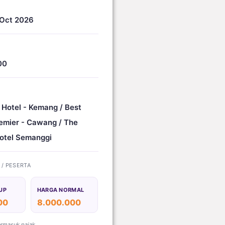
Oct 2026
00
 Hotel - Kemang / Best
emier - Cawang / The
otel Semanggi
) / PESERTA
UP
HARGA NORMAL
00
8.000.000
ermasuk pajak