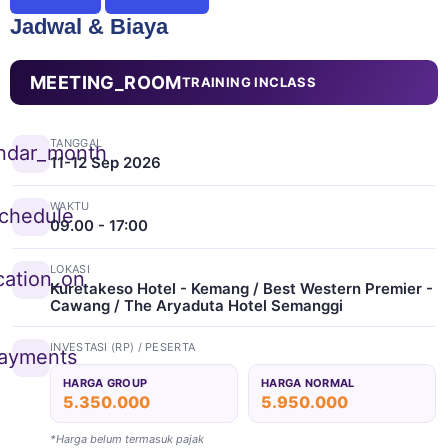
Jadwal & Biaya
MEETING_ROOM
TRAINING INCLASS
TANGGAL
ndar_month
11-12 Sep 2026
WAKTU
chedule
09.00 - 17:00
LOKASI
cation_on
Kuretakeso Hotel - Kemang / Best Western Premier -
Cawang / The Aryaduta Hotel Semanggi
INVESTASI (RP) / PESERTA
ayments
HARGA GROUP
HARGA NORMAL
5.350.000
5.950.000
*Harga belum termasuk pajak