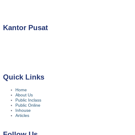
cs@valueconsulttraining.com
Kantor Pusat
PT Kreasi Nilai Grup
Gedung ILP Lantai 2, Ruang 219, Jalan Raya Pasar Minggu
No.39A, Kota Jakarta Selatan, Daerah Khusus Ibukota Jakarta
12780
Quick Links
Home
About Us
Public Inclass
Public Online
Inhouse
Articles
Follow Us