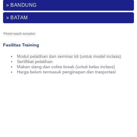
» BANDUNG
» BATAM
*Hotel masih tentative
Fasilitas Training
Modul pelatihan dan seminar kit (untuk model inclass)
Sertifikat pelatihan
Makan siang dan cofee break (untuk kelas inclass)
Harga belum termasuk penginapan dan trasportasi
Phone
021-7919 8730
Public Training (Whatsapp)
+62 813-8834-2078
In House Training (Whatsapp)
+62 858-8075-1854
Email