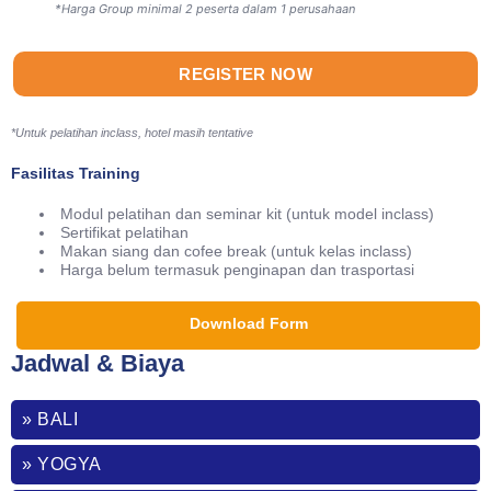
*Harga Group minimal 2 peserta dalam 1 perusahaan
REGISTER NOW
*Untuk pelatihan inclass, hotel masih tentative
Fasilitas Training
Modul pelatihan dan seminar kit (untuk model inclass)
Sertifikat pelatihan
Makan siang dan cofee break (untuk kelas inclass)
Harga belum termasuk penginapan dan trasportasi
Download Form
Jadwal & Biaya
» BALI
» YOGYA