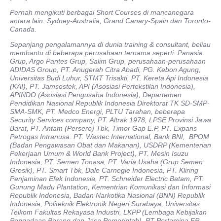
Pernah mengikuti berbagai Short Courses di mancanegara
antara lain: Sydney-Australia, Grand Canary-Spain dan Toronto-
Canada.
Sepanjang pengalamannya di dunia training & consultant, beliau
membantu di beberapa perusahaan ternama seperti: Panasia
Grup, Argo Pantes Grup, Salim Grup, perusahaan-perusahaan
ADIDAS Group, PT. Anugerah Citra Abadi, PG. Kebon Agung,
Universitas Budi Luhur, STMT Trisakti, PT. Kereta Api Indonesia
(KAI), PT. Jamsostek, API (Asosiasi Pertekstilan Indonesia),
APINDO (Asosiasi Pengusaha Indonesia), Departemen
Pendidikan Nasional Republik Indonesia Direktorat TK SD-SMP-
SMA-SMK, PT. Medco Energi, PLTU Tarahan, beberapa
Security Services company, PT. Altrak 1978, LPSE Provinsi Jawa
Barat, PT. Antam (Persero) Tbk, Timor Gap E.P, PT. Expans
Petrogas Intranusa. PT. Wastec International, Bank BNI, BPOM
(Badan Pengawasan Obat dan Makanan), USDRP (Kementerian
Pekerjaan Umum & World Bank Project), PT. Mesin Isuzu
Indonesia, PT. Semen Tonasa, PT. Varia Usaha (Grup Semen
Gresik), PT. Smart Tbk, Dale Carnegie Indonesia, PT. Kliring
Penjaminan Efek Indonesia, PT. Schneider Electric Batam, PT.
Gunung Madu Plantation, Kementrian Komunikasi dan Informasi
Republik Indonesia, Badan Narkotika Nasional (BNN) Republik
Indonesia, Politeknik Elektronik Negeri Surabaya, Universitas
Telkom Fakultas Rekayasa Industri, LKPP (Lembaga Kebijakan
Pengadaan Barang dan Jasa Pemerintah), PT Pertamina EP