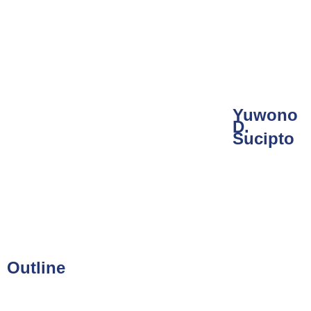
Yuwono
D.
Sucipto
Outline