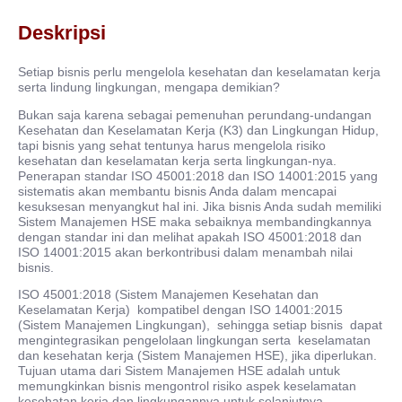
Deskripsi
Setiap bisnis perlu mengelola kesehatan dan keselamatan kerja
serta lindung lingkungan, mengapa demikian?
Bukan saja karena sebagai pemenuhan perundang-undangan
Kesehatan dan Keselamatan Kerja (K3) dan Lingkungan Hidup,
tapi bisnis yang sehat tentunya harus mengelola risiko
kesehatan dan keselamatan kerja serta lingkungan-nya.
Penerapan standar ISO 45001:2018 dan ISO 14001:2015 yang
sistematis akan membantu bisnis Anda dalam mencapai
kesuksesan menyangkut hal ini. Jika bisnis Anda sudah memiliki
Sistem Manajemen HSE maka sebaiknya membandingkannya
dengan standar ini dan melihat apakah ISO 45001:2018 dan
ISO 14001:2015 akan berkontribusi dalam menambah nilai
bisnis.
ISO 45001:2018 (Sistem Manajemen Kesehatan dan
Keselamatan Kerja) kompatibel dengan ISO 14001:2015
(Sistem Manajemen Lingkungan), sehingga setiap bisnis dapat
mengintegrasikan pengelolaan lingkungan serta keselamatan
dan kesehatan kerja (Sistem Manajemen HSE), jika diperlukan.
Tujuan utama dari Sistem Manajemen HSE adalah untuk
memungkinkan bisnis mengontrol risiko aspek keselamatan
kesehatan kerja dan lingkungannya untuk selanjutnya