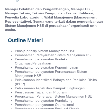
Manajer Pelatihan dan Pengembangan, Manajer HSE,
Manajer Teknis, Teknisi Penguji dan Teknisi Kalibrasi,
Penyelia Laboratorium, Wakil Manajemen (Management
Representative), Semua yang terkait dalam pengembangan
Sistem Manajemen HSE di perusahaan/ organisasi/ unit
usaha.
Outline Materi
Prinsip-prinsip Sistem Manajemen HSE
Pemahaman Persyaratan Sistem Manajemen HSE
Pemahaman persyaratan Konteks
Organisasi/Perusahaan
Pemahaman persyaratan Kepemimpinan
Pemahaman persyaratan Perencanaan Sistem
Manajemen HSE
Pelaksanaan Identifikasi Bahaya dan Penilaian Risiko
(IBPR)
Pelaksanaan Aspek dan Dampak Lingkungan
Penyusunan Tujuan dan Program
Perencanaan Penerapan Sistem Manajemen HSE
Pemahaman persyaratan Pendukung
Pemahaman persyaratan Operasional
Pemahaman persyaratan Evaluasi Kinerja