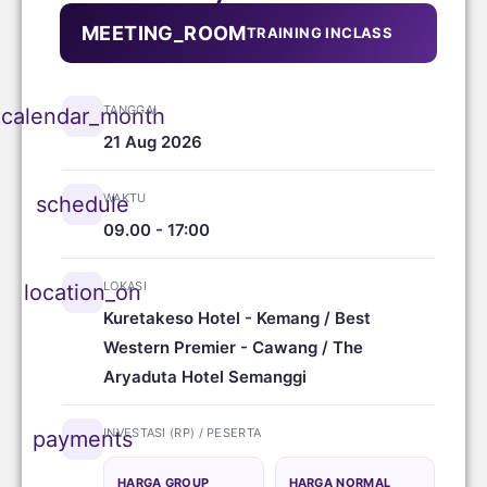
MEETING_ROOM
TRAINING INCLASS
TANGGAL
calendar_month
21 Aug 2026
WAKTU
schedule
09.00 - 17:00
LOKASI
location_on
Kuretakeso Hotel - Kemang / Best
Western Premier - Cawang / The
Aryaduta Hotel Semanggi
INVESTASI (RP) / PESERTA
payments
HARGA GROUP
HARGA NORMAL