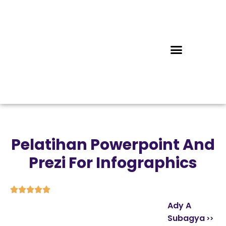
Pelatihan Powerpoint And
Prezi For Infographics





Ady A
Subagya