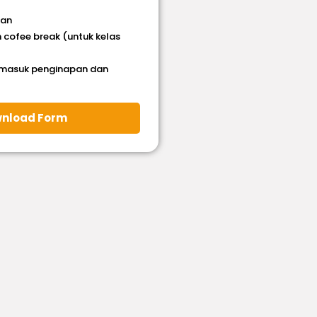
han
 cofee break (untuk kelas
rmasuk penginapan dan
nload Form