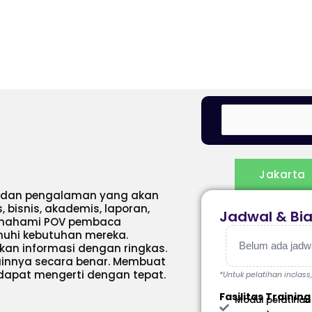
Jakarta
an dan pengalaman yang akan
bisnis, akademis, laporan,
Jadwal & Bi
memahami POV pembaca
hi kebutuhan mereka.
Belum ada jadwal
kan informasi dengan ringkas.
lainnya secara benar. Membuat
dapat mengerti dengan tepat.
*Untuk pelatihan inclass
Fasilitas Training
Modul pelatihan