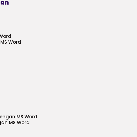
ran
 Word
a MS Word
dengan MS Word
ngan MS Word