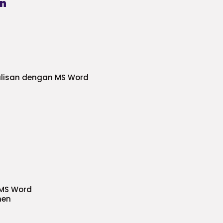
an
ulisan dengan MS Word
 MS Word
men