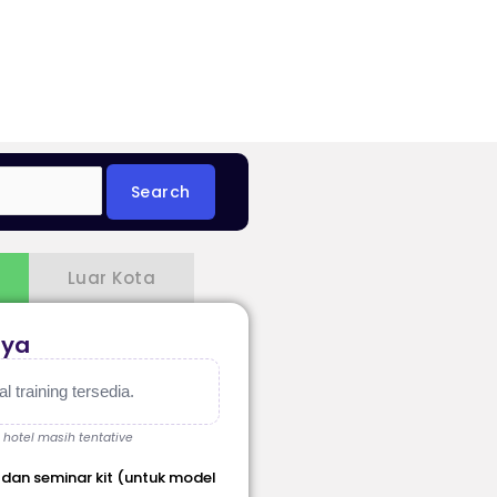
Luar Kota
aya
 training tersedia.
, hotel masih tentative
 dan seminar kit (untuk model