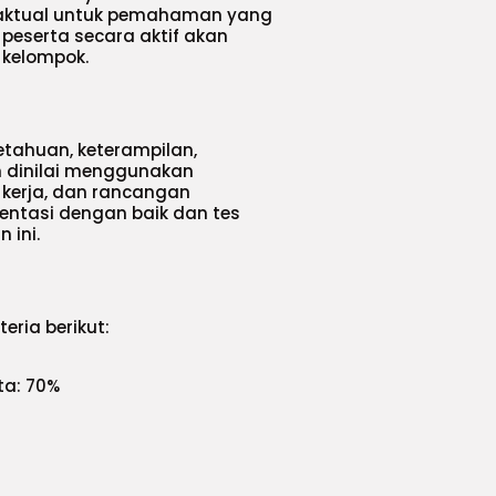
h aktual untuk pemahaman yang
 peserta secara aktif akan
 kelompok.
etahuan, keterampilan,
n dinilai menggunakan
i kerja, dan rancangan
mentasi dengan baik dan tes
 ini.
eria berikut:
ta: 70%