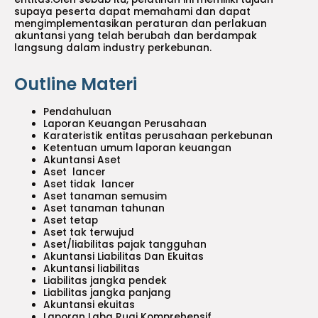
supaya peserta dapat memahami dan dapat
mengimplementasikan peraturan dan perlakuan
akuntansi yang telah berubah dan berdampak
langsung dalam industry perkebunan.
Outline Materi
Pendahuluan
Laporan Keuangan Perusahaan
Karateristik entitas perusahaan perkebunan
Ketentuan umum laporan keuangan
Akuntansi Aset
Aset lancer
Aset tidak lancer
Aset tanaman semusim
Aset tanaman tahunan
Aset tetap
Aset tak terwujud
Aset/liabilitas pajak tangguhan
Akuntansi Liabilitas Dan Ekuitas
Akuntansi liabilitas
Liabilitas jangka pendek
Liabilitas jangka panjang
Akuntansi ekuitas
Laporan Laba Rugi Komprehensif