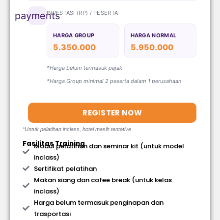
INVESTASI (RP) / PESERTA
payments
HARGA GROUP
HARGA NORMAL
5.350.000
5.950.000
*Harga belum termasuk pajak
*Harga Group minimal 2 peserta dalam 1 perusahaan
REGISTER NOW
*Untuk pelatihan inclass, hotel masih tentative
Fasilitas Training
Modul pelatihan dan seminar kit (untuk model
inclass)
Sertifikat pelatihan
Makan siang dan cofee break (untuk kelas
inclass)
Harga belum termasuk penginapan dan
trasportasi