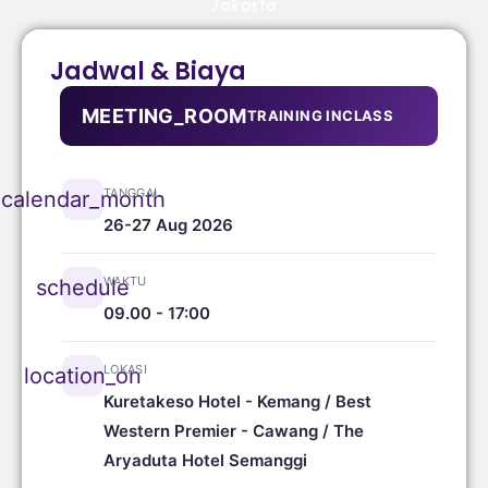
Jakarta
Jadwal & Biaya
MEETING_ROOM
TRAINING INCLASS
TANGGAL
calendar_month
26-27 Aug 2026
WAKTU
schedule
09.00 - 17:00
LOKASI
location_on
Kuretakeso Hotel - Kemang / Best
Western Premier - Cawang / The
Aryaduta Hotel Semanggi