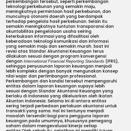
perkembangan tersebut, seperti perkembangan
teknologi perkebunan yang semakin maju,
meningkatnya permintaan hasil perkebunan, dan
munculnya otonomi daerah yang berdampak
terhadap pengelola hasil perkebunan. Selain itu
semakin meningkatnya tuntutan transparansi dan
akuntabilitas pengelolaan usaha seiring
keterbukaan informasi yang difasilitasi oleh
keberadaan teknologi komunikasi dan informasi
yang semakin maju dan semakin murah. Saat ini
revisi atas Standar Akuntansi Keuangan terus
dilakukan sesuai dengan program konvergensi
dengan
(IFRS),
International Financial Reporting Standards
sehingga penyusunan laporan keuangan menjadi
lebih kompleks dengan banyak mengunakan konsep
nilai wajar dan pertimbangan professional.
Perkembangan dan kondisi tersebut mempengaruhi
entitas dalam laporan keuangan supaya lebih
sesuai dengan Standar Akuntansi Keuangan yang
berlaku di Indonesia yang dikeluarkan oleh Ikatan
Akuntan Indonesia. Selama ini di antara entitas
sering terjadi perbedaan perlakuan akuntansi untuk
transakti yang sama. Hal ini tentunya menjadi
masalah tersendiri bagi para pengguna laporan
keuangan pada umumnya, khususnya pemegang
saham dalam mengevaluasi kinerja setiap
entitas.Oleh sebab itu, pelatihan ini memiliki tujuan