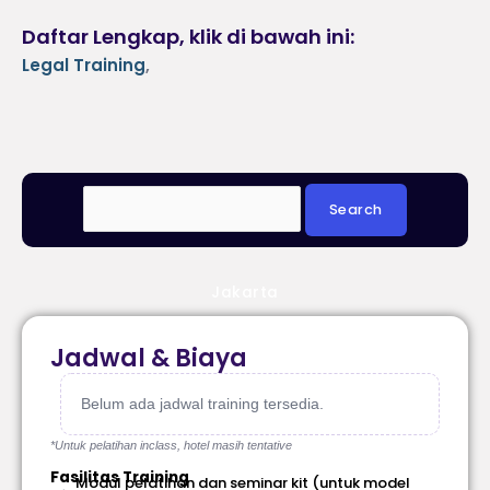
Daftar Lengkap, klik di bawah ini:
Legal Training
,
Jakarta
Jadwal & Biaya
Belum ada jadwal training tersedia.
*Untuk pelatihan inclass, hotel masih tentative
Fasilitas Training
Modul pelatihan dan seminar kit (untuk model