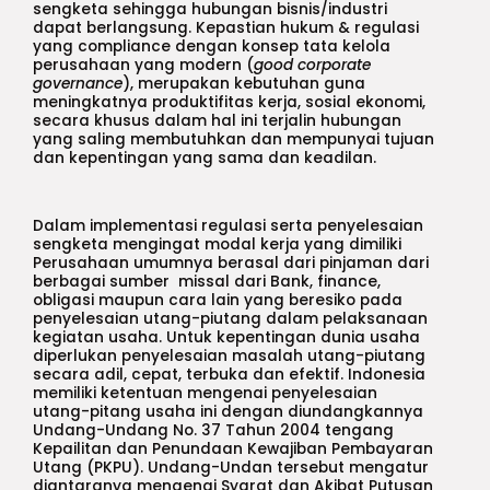
sengketa sehingga hubungan bisnis/industri
dapat berlangsung. Kepastian hukum & regulasi
yang compliance dengan konsep tata kelola
perusahaan yang modern (
good corporate
governance
), merupakan kebutuhan guna
meningkatnya produktifitas kerja, sosial ekonomi,
secara khusus dalam hal ini terjalin hubungan
yang saling membutuhkan dan mempunyai tujuan
dan kepentingan yang sama dan keadilan.
Dalam implementasi regulasi serta penyelesaian
sengketa mengingat modal kerja yang dimiliki
Perusahaan umumnya berasal dari pinjaman dari
berbagai sumber missal dari Bank, finance,
obligasi maupun cara lain yang beresiko pada
penyelesaian utang-piutang dalam pelaksanaan
kegiatan usaha. Untuk kepentingan dunia usaha
diperlukan penyelesaian masalah utang-piutang
secara adil, cepat, terbuka dan efektif. Indonesia
memiliki ketentuan mengenai penyelesaian
utang-pitang usaha ini dengan diundangkannya
Undang-Undang No. 37 Tahun 2004 tengang
Kepailitan dan Penundaan Kewajiban Pembayaran
Utang (PKPU). Undang-Undan tersebut mengatur
diantaranya mengenai Syarat dan Akibat Putusan