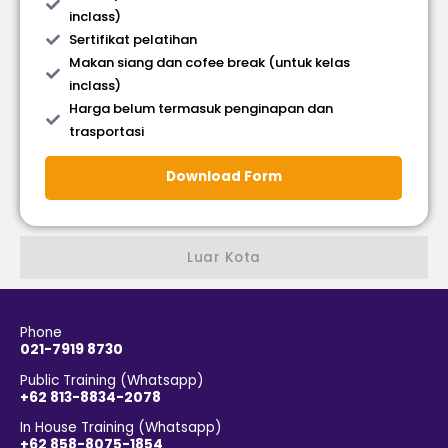
inclass)
Sertifikat pelatihan
Makan siang dan cofee break (untuk kelas
inclass)
Harga belum termasuk penginapan dan
trasportasi
Download Form
Luar Kota
Phone
021-7919 8730
Public Training (Whatsapp)
+62 813-8834-2078
In House Training (Whatsapp)
+62 858-8075-1854