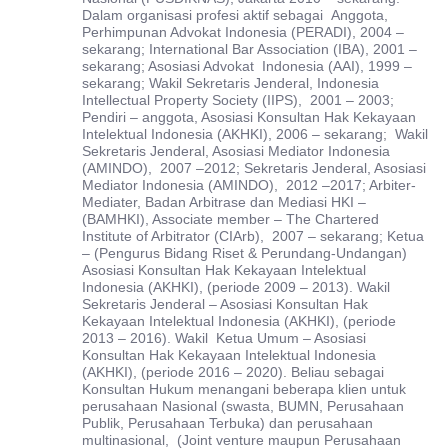
Dalam organisasi profesi aktif sebagai Anggota,
Perhimpunan Advokat Indonesia (PERADI), 2004 –
sekarang; International Bar Association (IBA), 2001 –
sekarang; Asosiasi Advokat Indonesia (AAI), 1999 –
sekarang; Wakil Sekretaris Jenderal, Indonesia
Intellectual Property Society (IIPS), 2001 – 2003;
Pendiri – anggota, Asosiasi Konsultan Hak Kekayaan
Intelektual Indonesia (AKHKI), 2006 – sekarang; Wakil
Sekretaris Jenderal, Asosiasi Mediator Indonesia
(AMINDO), 2007 –2012; Sekretaris Jenderal, Asosiasi
Mediator Indonesia (AMINDO), 2012 –2017; Arbiter-
Mediater, Badan Arbitrase dan Mediasi HKI –
(BAMHKI), Associate member – The Chartered
Institute of Arbitrator (CIArb), 2007 – sekarang; Ketua
– (Pengurus Bidang Riset & Perundang-Undangan)
Asosiasi Konsultan Hak Kekayaan Intelektual
Indonesia (AKHKI), (periode 2009 – 2013). Wakil
Sekretaris Jenderal – Asosiasi Konsultan Hak
Kekayaan Intelektual Indonesia (AKHKI), (periode
2013 – 2016). Wakil Ketua Umum – Asosiasi
Konsultan Hak Kekayaan Intelektual Indonesia
(AKHKI), (periode 2016 – 2020). Beliau sebagai
Konsultan Hukum menangani beberapa klien untuk
perusahaan Nasional (swasta, BUMN, Perusahaan
Publik, Perusahaan Terbuka) dan perusahaan
multinasional, (Joint venture maupun Perusahaan