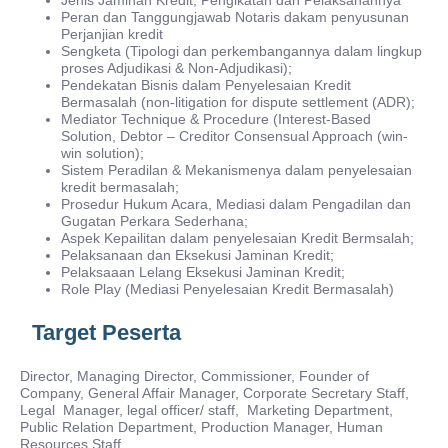
Jenis Jaminan Kredit, Pengikatan dan Pelaksanannya
Peran dan Tanggungjawab Notaris dakam penyusunan
Perjanjian kredit
Sengketa (Tipologi dan perkembangannya dalam lingkup
proses Adjudikasi & Non-Adjudikasi);
Pendekatan Bisnis dalam Penyelesaian Kredit
Bermasalah (non-litigation for dispute settlement (ADR);
Mediator Technique & Procedure (Interest-Based
Solution, Debtor – Creditor Consensual Approach (win-
win solution);
Sistem Peradilan & Mekanismenya dalam penyelesaian
kredit bermasalah;
Prosedur Hukum Acara, Mediasi dalam Pengadilan dan
Gugatan Perkara Sederhana;
Aspek Kepailitan dalam penyelesaian Kredit Bermsalah;
Pelaksanaan dan Eksekusi Jaminan Kredit;
Pelaksaaan Lelang Eksekusi Jaminan Kredit;
Role Play (Mediasi Penyelesaian Kredit Bermasalah)
Target Peserta
Director, Managing Director, Commissioner, Founder of
Company, General Affair Manager, Corporate Secretary Staff,
Legal Manager, legal officer/ staff, Marketing Department,
Public Relation Department, Production Manager, Human
Resources Staff.