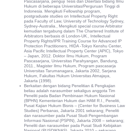
Pascasarjana, penguji Tesis dan Disertasi bidang Ilmu
Hukum di beberapa Universitas/Perguruan Tinggi di
Indonesia. Mengikuti Fellowship program,
postgraduate studies on Intellectual Property Right
pada Faculty of Law, University of Technology Sydney,
Sydney-Australia., Mengikuti special course Arbitrator
kemudian tergabung dalam The Chartered Institute of
Arbitrators berbasis di London-UK., Intellectual
Property Rights/IPR Training Course for Advanced IP
Protection Practitioners, HIDA -Tokyo Kenshu Center,
Asia Pacific Intellectual Property Center (APIC), Tokyo
– Japan, 2012. Doktor Ilmu Hukum, Program
Pascasarjana, Universitas Parahyangan, Bandung,
2011., Magister Ilmu Hukum, Program pascasarja
Universitas Tarumanagara, Jakarta 2002, Sarjana
Hukum, Fakultas Hukum Universitas Atmajaya,
Jakarta (1998).
Berkaitan dengan bidang Penelitian & Pengkajian
beliau adalah narasumber sekaligus anggota Tim
Peneliti pada Badan Pembinaan Hukum Nasional
(BPHN) Kementerian Hukum dan HAM R.I., Peneliti,
Pusat Kajian Hukum Bisnis – (Center for Business Law
Studies) Perbanas, Jakarta 2001 sekarang; Peneliti
dan narasumber pada Pusat Studi Pengembangan
Informasi Nasional (PSPIN), Jakarta 2008 – sekarang;
Peneliti dan narasumber pada Pusat Studi Kebijakan
Nasional (PUSDIKNAS), Jakarta 2010 – sekarang.