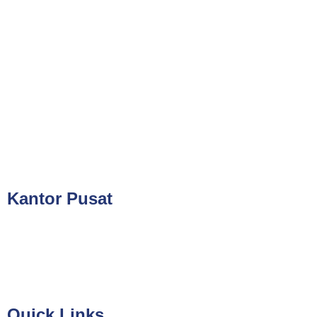
Phone
021-7919 8730
Public Training (Whatsapp)
+62 813-8834-2078
In House Training (Whatsapp)
+62 858-8075-1854
Email
cs@valueconsulttraining.com
Kantor Pusat
PT Kreasi Nilai Grup
Gedung ILP Lantai 2, Ruang 219, Jalan Raya Pasar Minggu
No.39A, Kota Jakarta Selatan, Daerah Khusus Ibukota Jakarta
12780
Quick Links