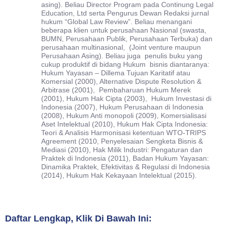
asing). Beliau Director Program pada Continung Legal
Education, Ltd serta Pengurus Dewan Redaksi jurnal
hukum “Global Law Review”. Beliau menangani
beberapa klien untuk perusahaan Nasional (swasta,
BUMN, Perusahaan Publik, Perusahaan Terbuka) dan
perusahaan multinasional, (Joint venture maupun
Perusahaan Asing). Beliau juga penulis buku yang
cukup produktif di bidang Hukum bisnis diantaranya:
Hukum Yayasan – Dillema Tujuan Karitatif atau
Komersial (2000), Alternative Dispute Resolution &
Arbitrase (2001), Pembaharuan Hukum Merek
(2001), Hukum Hak Cipta (2003), Hukum Investasi di
Indonesia (2007), Hukum Perusahaan di Indonesia
(2008), Hukum Anti monopoli (2009), Komersialisasi
Aset Intelektual (2010), Hukum Hak Cipta Indonesia:
Teori & Analisis Harmonisasi ketentuan WTO-TRIPS
Agreement (2010, Penyelesaian Sengketa Bisnis &
Mediasi (2010), Hak Milik Industri: Pengaturan dan
Praktek di Indonesia (2011), Badan Hukum Yayasan:
Dinamika Praktek, Efektivitas & Regulasi di Indonesia
(2014), Hukum Hak Kekayaan Intelektual (2015).
Daftar Lengkap, Klik Di Bawah Ini: