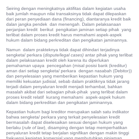
Seiring dengan meningkatnya aktifitas dalam kegiatan usaha
baik jumlah maupun nilai transaksinya tidak dapat dilepaskan
dari peran penyediaan dana (financing), diantaranya kredit baik
dalan jangka pendek dan menengah. Dalam pelaksanaan
perjanjian kredit berikut pengikatan jaminan setiap pihak yang
terlibat dalam proses kredit harus memahami aspek-aspek
hukum dalam bidang perkreditan dan pengikatan jaminannya.
Namun dalam prakteknya tidak dapat dihindari terjadinya
sengketa/ perkara (
dispute/legal cases)
antar pihak yang terlibat
dalam pelaksanaan kredit oleh karena itu diperlukan
pemahaman upaya pencegahan (misal posisi bank (kreditur)
aman dari setiap sengketa/ perkara dengan nasabah (Debitor))
dan penyelesaian yang memberikan kepastian hukum yang
memiliki kekuatan judisial, sebab dalam praktiknya tidak jarang
terjadi dalam penyaluran kredit menjadi terhambat, bahkan
masalah akibat dari sebagian pihak-pihak yang terlibat dalam
proses kredit relatif kurang memahami aspek-aspek hukum
dalam bidang perkreditan dan pengikatan jaminannya.
Kepastian hukum bagi kreditor merupakan salah satu indikator
bahwa sengketa/ perkara yang terkait penyelesaian kredit
bermasalah dapat diselesaikan sesuai dengan hukum yang
berlaku (
rule of law
), disamping dengan tetap memperhatikan
penyaluran kredit tetap berjalan signifikan dengan makin tinggi
frekuensi kegiatan komersial yang membutuhkan pinjaman