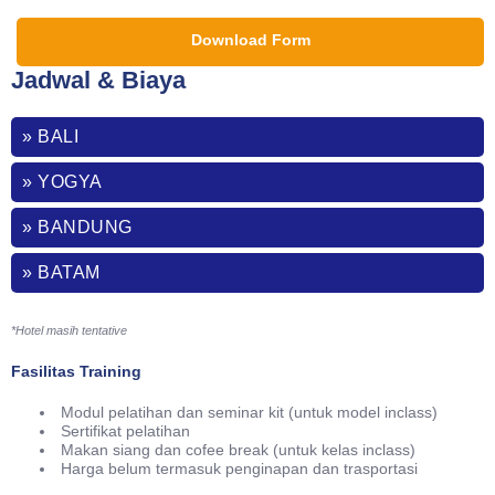
Download Form
Jadwal & Biaya
» BALI
» YOGYA
» BANDUNG
» BATAM
*Hotel masih tentative
Fasilitas Training
Modul pelatihan dan seminar kit (untuk model inclass)
Sertifikat pelatihan
Makan siang dan cofee break (untuk kelas inclass)
Harga belum termasuk penginapan dan trasportasi