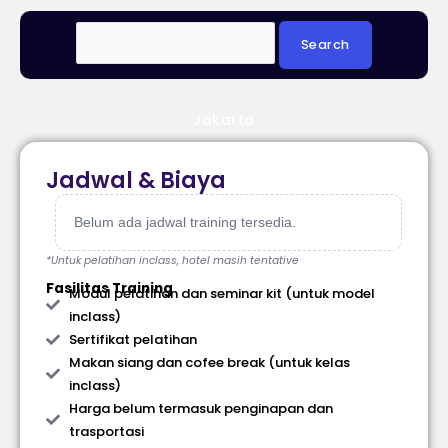
Jakarta
Jadwal & Biaya
Belum ada jadwal training tersedia.
*Untuk pelatihan inclass, hotel masih tentative
Fasilitas Training
Modul pelatihan dan seminar kit (untuk model
inclass)
Sertifikat pelatihan
Makan siang dan cofee break (untuk kelas
inclass)
Harga belum termasuk penginapan dan
trasportasi