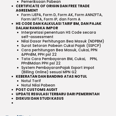
Pemeriksaan Pabean
CERTIFICATE OF ORIGIN DAN FREE TRADE
AGREEMENT
Form IJEPA, Form D, Form AK, Form ANNZFTA,
Form IAFTA, Form IP, dan Form A
HS CODE DAN KALKULASI TARIF BM, DAN PAJAK
DALAM RANGKA IMPOR
Interpretasi penentuan HS Code secara
self-assessment
Nilai Dasar Perhitungan Bea Masuk (NDPBM)
Surat Setoran Pabean Cukai Pajak (SSPCP)
Cara perhitungan Bea Masuk, Cukai, PPN
&PPnBM, PPH psl 22
Tata Cara Pembayaran BM, Cukai, PPN,
PPnBMdan PPH psl 22
System PembayaranPajak Export impot
(Billing Online) sesuai MPN G2
KEBERATAN DAN BANDING ATAS NOTUL
Notul Tarif
Notul Nilai Pabean
POST CUSTOMS AUDIT
UPDATE REGULASI TERBARU DARI PEMERINTAH
DISKUSI DAN STUDI KASUS