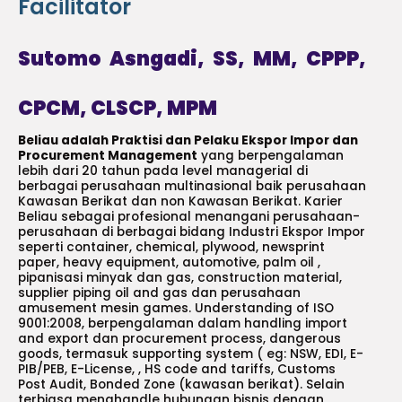
Facilitator
Sutomo Asngadi, SS, MM, CPPP,
CPCM, CLSCP, MPM
Beliau adalah Praktisi dan Pelaku Ekspor Impor dan
Procurement Management
yang berpengalaman
lebih dari 20 tahun pada level managerial di
berbagai perusahaan multinasional baik perusahaan
Kawasan Berikat dan non Kawasan Berikat. Karier
Beliau sebagai profesional menangani perusahaan-
perusahaan di berbagai bidang Industri Ekspor Impor
seperti container, chemical, plywood, newsprint
paper, heavy equipment, automotive, palm oil ,
pipanisasi minyak dan gas, construction material,
supplier piping oil and gas dan perusahaan
amusement mesin games. Understanding of ISO
9001:2008, berpengalaman dalam handling import
and export dan procurement process, dangerous
goods, termasuk supporting system ( eg: NSW, EDI, E-
PIB/PEB, E-License, , HS code and tariffs, Customs
Post Audit, Bonded Zone (kawasan berikat). Selain
terbiasa menghandle hubungan bisnis dengan