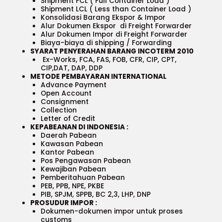
Shipment FCL ( Full Container Load )
Shipment LCL ( Less than Container Load )
Konsolidasi Barang Ekspor & Impor
Alur Dokumen Ekspor di Freight Forwarder
Alur Dokumen Impor di Freight Forwarder
Biaya-biaya di shipping / Forwarding
SYARAT PENYERAHAN BARANG INCOTERM 2010
Ex-Works, FCA, FAS, FOB, CFR, CIP, CPT,
CIP,DAT, DAP, DDP
METODE PEMBAYARAN INTERNATIONAL
Advance Payment
Open Account
Consignment
Collection
Letter of Credit
KEPABEANAN DI INDONESIA :
Daerah Pabean
Kawasan Pabean
Kantor Pabean
Pos Pengawasan Pabean
Kewajiban Pabean
Pemberitahuan Pabean
PEB, PPB, NPE, PKBE
PIB, SPJM, SPPB, BC 2,3, LHP, DNP
PROSUDUR IMPOR :
Dokumen-dokumen impor untuk proses
customs