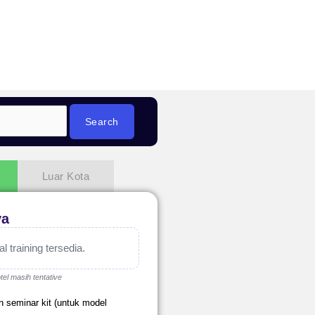
Luar Kota
ya
 training tersedia.
tel masih tentative
n seminar kit (untuk model