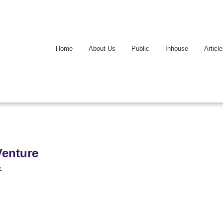
Home
About Us
Public
Inhouse
Articl
Venture
&