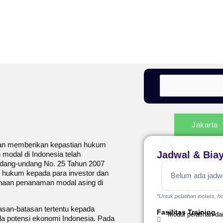
Jakarta
gan memberikan kepastian hukum
Jadwal & Bia
 modal di Indonesia telah
undang-undang No. 25 Tahun 2007
hukum kepada para investor dan
Belum ada jadwal
ahaan penanaman modal asing di
*Untuk pelatihan inclass, ho
san-batasan tertentu kepada
Fasilitas Training
Modul pelatihan da
a potensi ekonomi Indonesia. Pada