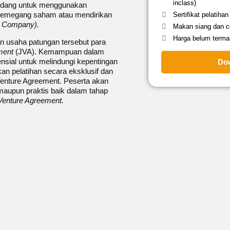
inclass)
-undang untuk menggunakan
pemegang saham atau mendirikan
Sertifikat pelatihan
e Company).
Makan siang dan co
Harga belum terma
n usaha patungan tersebut para
ment
(JVA). Kemampuan dalam
sial untuk melindungi kepentingan
Do
an pelatihan secara eksklusif dan
Venture Agreement. Peserta akan
maupun praktis baik dalam tahap
t Venture Agreement.