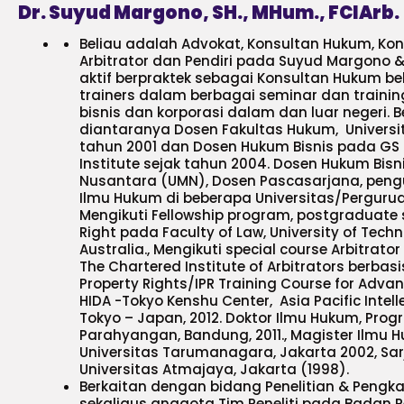
Dr.
Suyud Margono, SH., MHum.,
F
CIArb.
Beliau adalah Advokat, Konsultan Hukum, Kons
Arbitrator dan Pendiri pada Suyud Margono & 
aktif berpraktek sebagai Konsultan Hukum bel
trainers dalam berbagai seminar dan train
bisnis dan korporasi dalam dan luar negeri. B
diantaranya Dosen Fakultas Hukum, Univers
tahun 2001 dan Dosen Hukum Bisnis pada GS 
Institute sejak tahun 2004. Dosen Hukum Bisni
Nusantara (UMN), Dosen Pascasarjana, penguj
Ilmu Hukum di beberapa Universitas/Perguruan
Mengikuti Fellowship program, postgraduate s
Right pada Faculty of Law, University of Tech
Australia., Mengikuti special course Arbitra
The Chartered Institute of Arbitrators berbasis
Property Rights/IPR Training Course for Advanc
HIDA -Tokyo Kenshu Center, Asia Pacific Intell
Tokyo – Japan, 2012. Doktor Ilmu Hukum, Prog
Parahyangan, Bandung, 2011., Magister Ilmu
Universitas Tarumanagara, Jakarta 2002, Sa
Universitas Atmajaya, Jakarta (1998).
Berkaitan dengan bidang Penelitian & Pengk
sekaligus anggota Tim Peneliti pada Badan