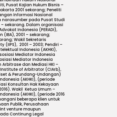
ti, Pusat Kajian Hukum Bisnis –
akarta 2001 sekarang; Peneliti
ngan Informasi Nasional
dan narasumber pada Pusat Studi
0 – sekarang. Dalam organisasi
Advokat Indonesia (PERADI),
n (IBA), 2001 – sekarang;
arang; Wakil Sekretaris
y (IIPS), 2001 – 2003; Pendiri –
elektual Indonesia (AKHKI),
Asosiasi Mediator Indonesia
sosiasi Mediator Indonesia
 Arbitrase dan Mediasi HKI –
stitute of Arbitrator (CIArb),
 Riset & Perundang-Undangan)
Indonesia (AKHKI), (periode
osiasi Konsultan Hak Kekayaan
– 2016). Wakil Ketua Umum –
ndonesia (AKHKI), (periode 2016
nangani beberapa klien untuk
aan Publik, Perusahaan
oint venture maupun
pada Continung Legal