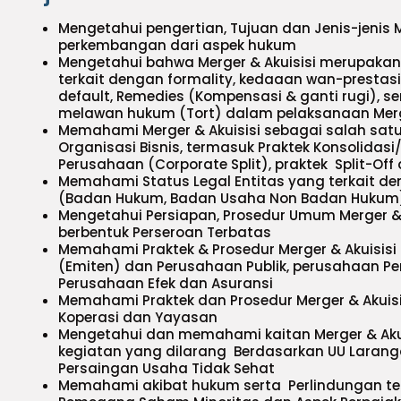
Mengetahui pengertian, Tujuan dan Jenis-jenis M
perkembangan dari aspek hukum
Mengetahui bahwa Merger & Akuisisi merupakan
terkait dengan formality, kedaaan wan-prestasi
default, Remedies (Kompensasi & ganti rugi), se
melawan hukum (Tort) dalam pelaksanaan Merge
Memahami Merger & Akuisisi sebagai salah satu 
Organisasi Bisnis, termasuk Praktek Konsolidas
Perusahaan (Corporate Split), praktek Split-Off 
Memahami Status Legal Entitas yang terkait de
(Badan Hukum, Badan Usaha Non Badan Hukum
Mengetahui Persiapan, Prosedur Umum Merger &
berbentuk Perseroan Terbatas
Memahami Praktek & Prosedur Merger & Akuisis
(Emiten) dan Perusahaan Publik, perusahaan P
Perusahaan Efek dan Asuransi
Memahami Praktek dan Prosedur Merger & Akuis
Koperasi dan Yayasan
Mengetahui dan memahami kaitan Merger & Akuis
kegiatan yang dilarang Berdasarkan UU Larang
Persaingan Usaha Tidak Sehat
Memahami akibat hukum serta Perlindungan ter