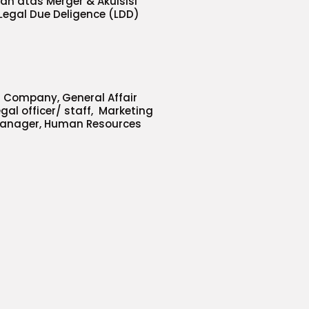
n atas Merger & Akuisisi
egal Due Deligence (LDD)
f Company, General Affair
gal officer/ staff, Marketing
 Manager, Human Resources