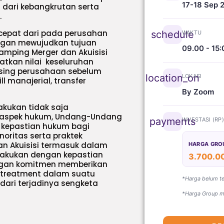
17-18 Sep 
 dari kebangkrutan serta
.
 cepat dari pada perusahan
schedule
WAKTU
rngan mewujudkan tujuan
09.00 - 15:
samping Merger dan Akuisisi
tkan nilai keseluruhan
ing perusahaan sebelum
location_on
LOKASI
ll manajerial, transfer
By Zoom
akukan tidak saja
i aspek hukum, Undang-Undang
payments
INVESTASI (RP
 kepastian hukum bagi
oritas serta praktek
an Akuisisi termasuk dalam
HARGA GRO
dilakukan dengan kepastian
3.700.0
engan komitmen memberikan
 treatment dalam suatu
*Harga belum t
dari terjadinya sengketa
*Harga Group mi