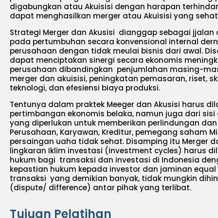
digabungkan atau Akuisisi dengan harapan terhindar
dapat menghasilkan merger atau Akuisisi yang sehat
Strategi Merger dan Akusisi dianggap sebagai jjalan
pada pertumbuhan secara konvensional internal de
perusahaan dengan tidak meulai bisnis dari awal. Di
dapat menciptakan sinergi secara ekonomis meningka
perusahaan dibandingkan penjumlahan masing-mas
merger dan akuisisi, peningkatan pemasaran, riset, ski
teknologi, dan efesiensi biaya produksi.
Tentunya dalam praktek Meeger dan Akusisi harus dil
pertimbangan ekonomis belaka, namun juga dari sis
yang diperlukan untuk memberikan perlindungan dan
Perusahaan, Karyawan, Kreditur, pemegang saham Min
persaingan uaha tidak sehat. Disamping itu Merger d
lingkaran Iklim investasi (investment cycles) harus 
hukum bagi transaksi dan investasi di Indonesia d
kepastian hukum kepada investor dan jaminan equal
transaksi yang demikian banyak, tidak mungkin dihin
(dispute/ difference) antar pihak yang terlibat.
Tujuan Pelatihan