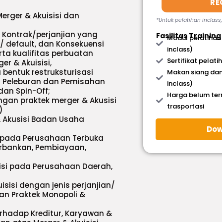
RE
erger & Akuisisi dan
*Untuk pelatihan inclass
 Kontrak/perjanjian yang
Fasilitas Training
Modul pelatihan
/ default, dan Konsekuensi
inclass)
rta kualifitas perbuatan
Sertifikat pelati
r & Akuisisi,
bentuk restruksturisasi
Makan siang dan
i/ Peleburan dan Pemisahan
inclass)
dan Spin-Off;
Harga belum te
ngan praktek merger & Akusisi
trasportasi
)
 Akusisi Badan Usaha
Dow
i pada Perusahaan Terbuka
erbankan, Pembiayaan,
isi pada Perusahaan Daerah,
isi dengan jenis perjanjian/
an Praktek Monopoli &
hadap Kreditur, Karyawan &