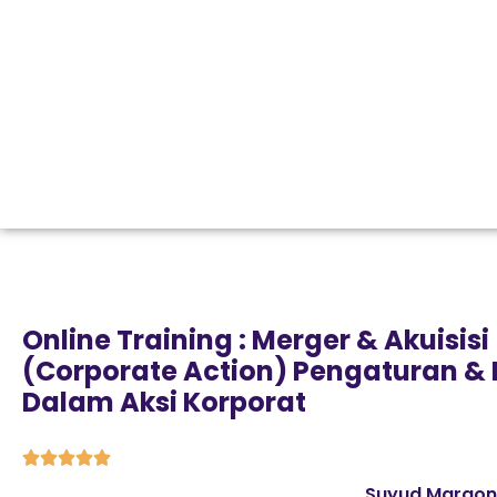
Online Training : Merger & Akuisisi
(Corporate Action) Pengaturan & 
Dalam Aksi Korporat





Suyud Margono