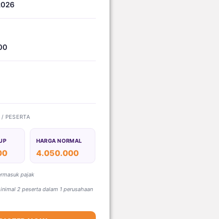
2026
00
) / PESERTA
UP
HARGA NORMAL
00
4.050.000
ermasuk pajak
nimal 2 peserta dalam 1 perusahaan