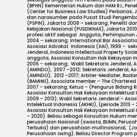
(BPHN) Kementerian Hukum dan HAM R.I., Peneli
(Center for Business Law Studies) Perbanas, J
dan narasumber pada Pusat Studi Pengemba
(PSPIN), Jakarta 2008 – sekarang; Peneliti 
Kebijakan Nasional (PUSDIKNAS), Jakarta 201
profesi aktif sebagai Anggota, Perhimpunan 
2004 – sekarang; International Bar Associatio
Asosiasi Advokat Indonesia (AAI), 1999 – sek
Jenderal, Indonesia Intellectual Property Societ
anggota, Asosiasi Konsultan Hak Kekayaan Int
2006 – sekarang; Wakil Sekretaris Jenderal, 
(AMINDO), 2007 –2012; Sekretaris Jenderal, A
(AMINDO), 2012 –2017; Arbiter-Mediater, Badan
(BAMHKI), Associate member – The Chartered In
2007 – sekarang; Ketua – (Pengurus Bidang
Asosiasi Konsultan Hak Kekayaan Intelektual 
2009 – 2013). Wakil Sekretaris Jenderal – As
Intelektual Indonesia (AKHKI), (periode 2013 
Asosiasi Konsultan Hak Kekayaan Intelektual I
– 2020). Beliau sebagai Konsultan Hukum me
perusahaan Nasional (swasta, BUMN, Perusah
Terbuka) dan perusahaan multinasional, (J
Perusahaan asing). Beliau Director Program 