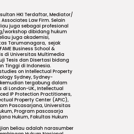
ultan HKI Terdaftar, Mediator/
Associates Law Firm. Selain
iau juga sebagai profesional
ing/workshop dibidang hukum
eliau juga akademisi,
itas Tarumanagara, sejak
FAME Business School &
s di Universitas Multimedia
i Tesis dan Disertasi bidang
 Tinggi di Indonesia.
tudies on Intellectual Property
nology Sydney, Sydney-
tor kemudian tergabung dalam
 di London-UK., Intellectual
ed IP Protection Practitioners,
ectual Property Center (APIC),
ram Pascasarjana, Universitas
 Hukum, Program pascasarja
rjana Hukum, Fakultas Hukum
ajian beliau adalah narasumber
 Pembinaan Hukum Nasional