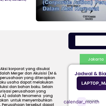
Jakarta
 Aksi korporat yang disukai
Jadwal & Bi
ah Merger dan Akuisisi (M &
i perusahaan yang diterapkan
pelaku usaha dapat melakukan
LAPTOP_M
uksi dan bahan baku. Selain
turisasi perusahaan yang
M & A) adalah fenomena yang
unakan untuk menyembuhkan
calendar_month
TANGGAL
, Perusahaan tersebut dapat