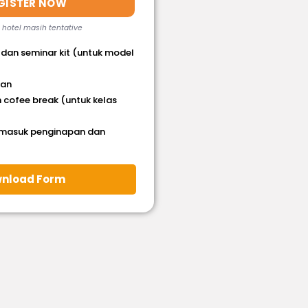
GISTER NOW
, hotel masih tentative
 dan seminar kit (untuk model
han
 cofee break (untuk kelas
rmasuk penginapan dan
nload Form