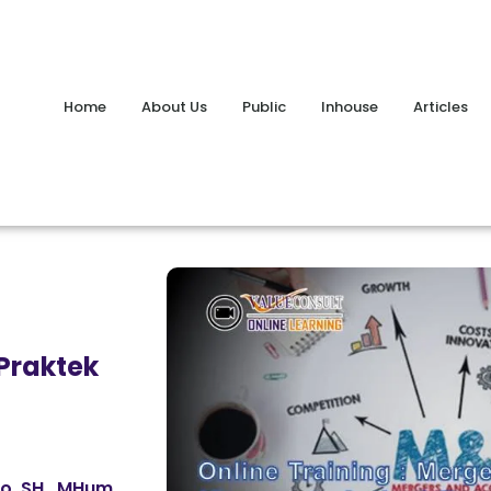
Home
About Us
Public
Inhouse
Articles
Praktek
, SH., MHum.,