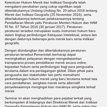
Ketentuan Hukum Merek dan Indikasi Geografis telah
mengalami perubahan yang cukup signifikan sejak
diberlakukannya Undang-Undang No. 20 tahun 2016 tentang
Merek dan Indikasi Geografis (25 November 2016), serta
diberlakukannya ketentuan pelaksanaannya tentang
Pendaftaran Merek yaitu Peraturan Menteri Hukum dan HAM
RI No. 67 Tahun 2016 (30 januari 2017). Peraturan-
peraturan tersebut merupakan suatu instrumen hukum baru
dalam lingkup perlindungan Kekayaan Intelektual, antara lain
dengan diaturnya beberapa jenis merek baru serta indikasi
geografis.
Dengan diundangkan dan diberlakukannya peraturan-
peraturan tersebut Pemerintah berharap dapat
meningkatkan pelayanan dengan mengedepankan
transparansi proses pendaftaran merek secara online,
kepastian hukum serta perlindungan bagi para pengusaha
terutama dalam era perdagangan global. Dilain pihak para
pengusaha dan stakeholder lain perlu memahami
perkembangan hukum merek yang baru terutama terkait tata
cara pendaftaran, sengketa merek serta alternatif
penyelesaiannya mengingat kian maraknya sengketa terkait
merek.
Seminar ini akan menghadirkan para pejabat terkait yang
berkompeten di bidangnya dari Direktorat Merek dan Indikasi
Geografis Kementerian Hukum dan HAM RI, serta pakar dan