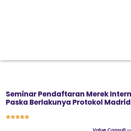
Seminar Pendaftaran Merek Inter
Paska Berlakunya Protokol Madrid





Value Consult