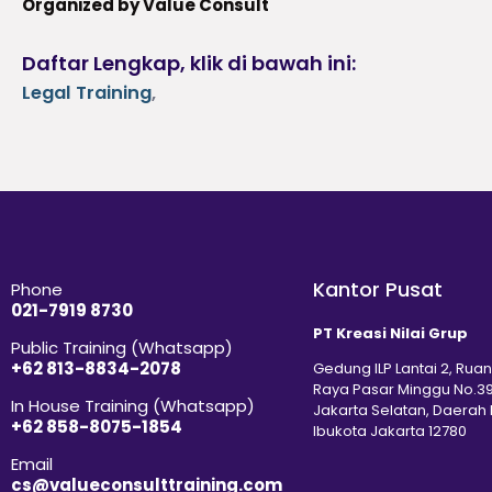
Organized by Value Consult
Daftar Lengkap, klik di bawah ini:
Legal Training
,
Kantor Pusat
Phone
021-7919 8730
PT Kreasi Nilai Grup
Public Training (Whatsapp)
+62 813-8834-2078
Gedung ILP Lantai 2, Ruan
Raya Pasar Minggu No.39
In House Training (Whatsapp)
Jakarta Selatan, Daerah
+62 858-8075-1854
Ibukota Jakarta 12780
Email
cs@valueconsulttraining.com