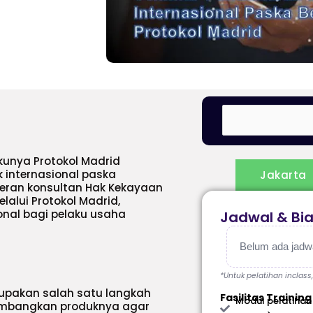
kunya Protokol Madrid
 internasional paska
Jakarta
peran konsultan Hak Kekayaan
lalui Protokol Madrid,
nal bagi pelaku usaha
Jadwal & Bi
Belum ada jadwal
*Untuk pelatihan inclass
upakan salah satu langkah
Fasilitas Training
Modul pelatihan
embangkan produknya agar