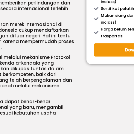
inclass)
n memberikan perlindungan dan
ecara internasional terlebih
Sertifikat pelati
Makan siang dan
inclass)
an merek internasional di
Harga belum te
Indonesia cukup mendaftarkan
 di luar negeri. Hal ini tentu
trasportasi
ir karena mempermudah proses
.
Dow
l melalui mekanisme Protokol
 kendala-kendala yang
akan dikupas tuntas dalam
 berkompeten, baik dari
 yang telah berpengalaman dan
ional melalui mekanisme
ta dapat benar-benar
nal yang baru, mengambil
sesuai kebutuhan usaha