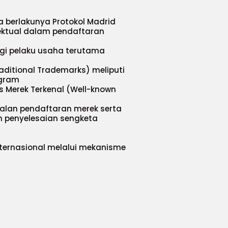
a berlakunya Protokol Madrid
lektual dalam pendaftaran
agi pelaku usaha terutama
aditional Trademarks) meliputi
ogram
s Merek Terkenal (Well-known
lan pendaftaran merek serta
m penyelesaian sengketa
nternasional melalui mekanisme