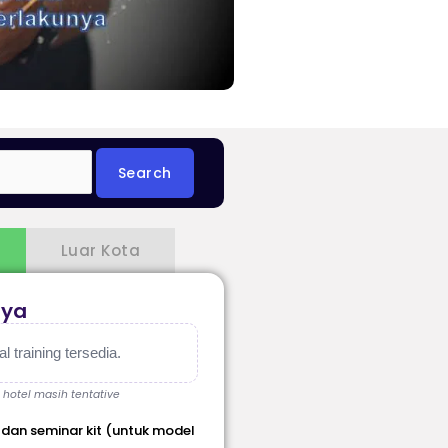
Luar Kota
aya
 training tersedia.
, hotel masih tentative
 dan seminar kit (untuk model