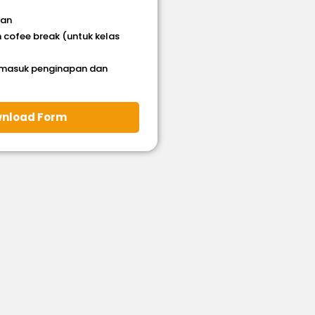
han
 cofee break (untuk kelas
rmasuk penginapan dan
nload Form