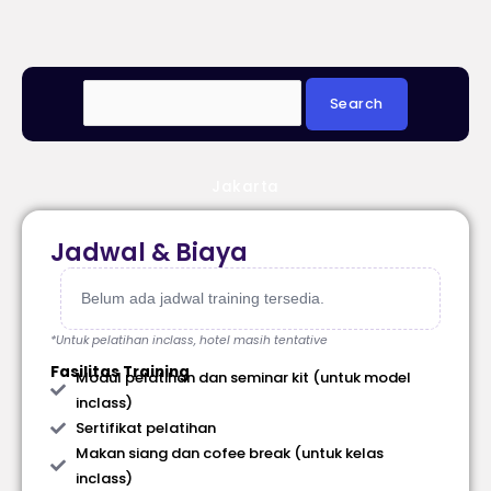
Jakarta
Jadwal & Biaya
Belum ada jadwal training tersedia.
*Untuk pelatihan inclass, hotel masih tentative
Fasilitas Training
Modul pelatihan dan seminar kit (untuk model
inclass)
Sertifikat pelatihan
Makan siang dan cofee break (untuk kelas
inclass)