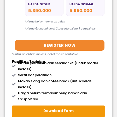
HARGA GROUP
HARGA NORMAL
5.350.000
5.950.000
*Harga belum termasuk pajak
*Harga Group minimal 2 peserta dalam 1 perusahaan
REGISTER NOW
*Untuk pelatihan inclass, hotel masih tentative
Fasilitas Training
Modul pelatihan dan seminar kit (untuk model
inclass)
Sertifikat pelatihan
Makan siang dan cofee break (untuk kelas
inclass)
Harga belum termasuk penginapan dan
trasportasi
Download Form