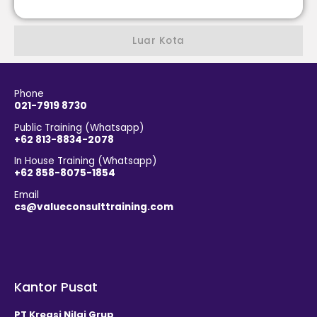
Luar Kota
Phone
021-7919 8730
Public Training (Whatsapp)
+62 813-8834-2078
In House Training (Whatsapp)
+62 858-8075-1854
Email
cs@valueconsulttraining.com
Kantor Pusat
PT Kreasi Nilai Grup