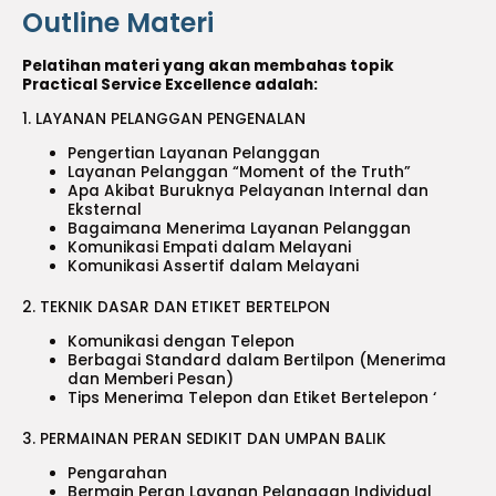
Outline Materi
Pelatihan materi yang akan membahas topik
Practical Service Excellence adalah:
1. LAYANAN PELANGGAN PENGENALAN
Pengertian Layanan Pelanggan
Layanan Pelanggan “Moment of the Truth”
Apa Akibat Buruknya Pelayanan Internal dan
Eksternal
Bagaimana Menerima Layanan Pelanggan
Komunikasi Empati dalam Melayani
Komunikasi Assertif dalam Melayani
2. TEKNIK DASAR DAN ETIKET BERTELPON
Komunikasi dengan Telepon
Berbagai Standard dalam Bertilpon (Menerima
dan Memberi Pesan)
Tips Menerima Telepon dan Etiket Bertelepon ‘
3. PERMAINAN PERAN SEDIKIT DAN UMPAN BALIK
Pengarahan
Bermain Peran Layanan Pelanggan Individual