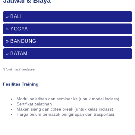
Jadwal & Biaya
» BALI
» YOGYA
» BANDUNG
» BATAM
*Hotel masih tentative
Fasilitas Training
Modul pelatihan dan seminar kit (untuk model inclass)
Sertifikat pelatihan
Makan siang dan cofee break (untuk kelas inclass)
Harga belum termasuk penginapan dan trasportasi
Phone