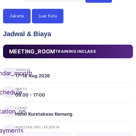
Jakarta
Luar Kota
Jadwal & Biaya
MEETING_ROOM
TRAINING INCLASS
TANGGAL
ndar_month
17-18 Aug 2026
WAKTU
chedule
09.00 - 17:00
LOKASI
cation_on
Hotel Kuretakeso Kemang
INVESTASI (RP) / PESERTA
ayments