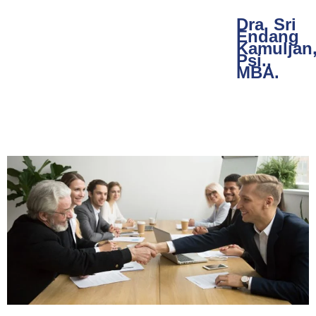
Dra. Sri
Endang
Kamuljan
Psi.,
MBA.