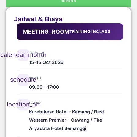
Jakarta
Jadwal & Biaya
MEETING_ROOM
TRAINING INCLASS
TANGGAL
calendar_month
15-16 Oct 2026
WAKTU
schedule
09.00 - 17:00
LOKASI
location_on
Kuretakeso Hotel - Kemang / Best
Western Premier - Cawang / The
Aryaduta Hotel Semanggi