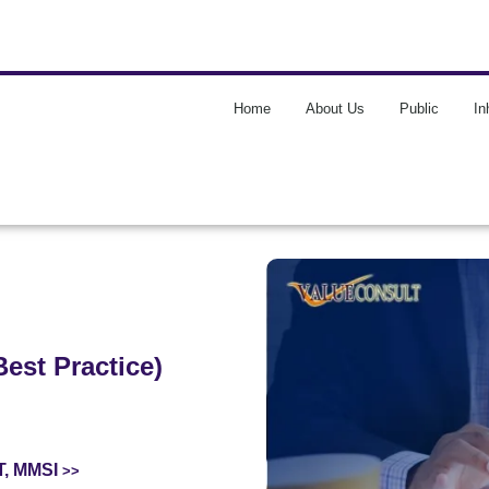
Home
About Us
Public
In
est Practice)
T, MMSI