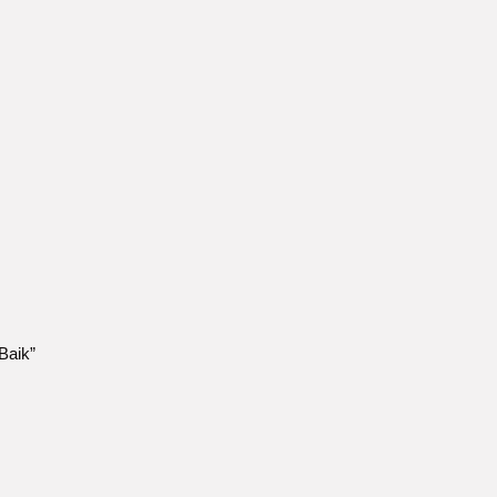
s
Baik”