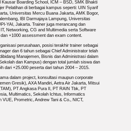
 Al Kausar Boarding School, ICM – BSD, SMK Bhakti
 Pelatihan di berbagai kampus seperti: UIN Syarif
karta, Universitas Mercu Buana Jakarta, AMK Bogor,
lembang, IBI Darmajaya Lampung, Universitas
-YAI, Jakarta. Trainer juga merancang dan
 IT, Networking, CG and Multimedia serta Software
ls dan +1000 assessment dan exam content.
ganisasi perusahaan, posisi terakhir trainer sebagai
ager dan 6 tahun sebagai Chief Administrator telah
ibidang Manajemen, Bisnis dan Administrasi dalam
 (Sekolah dan Kampus) dengan total jumlah siswa dan
 dari +25.000 peserta dari tahun 2004 – 2015.
ama dalam project, konsultasi maupun corporate
Semen Gresik), AXA Mandiri, Aetra Air Jakarta, Mitsui
(TAM), PT Angkasa Pura II, PT RAIN Tbk, PT
sia, Multimatics, Sekolah Ichtus, Informatics
 VUE, Prometric, Andrew Tani & Co., NICT,