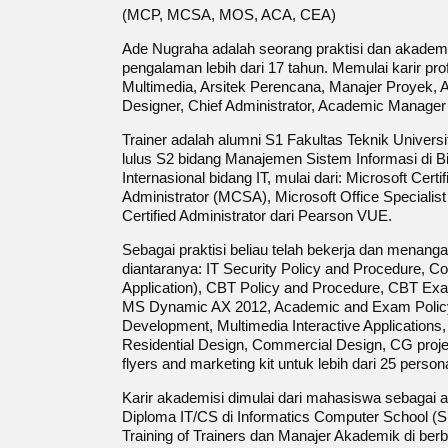
(MCP, MCSA, MOS, ACA, CEA)
Ade Nugraha adalah seorang praktisi dan akademi
pengalaman lebih dari 17 tahun. Memulai karir pro
Multimedia, Arsitek Perencana, Manajer Proyek, 
Designer, Chief Administrator, Academic Manager
Trainer adalah alumni S1 Fakultas Teknik Univers
lulus S2 bidang Manajemen Sistem Informasi di B
Internasional bidang IT, mulai dari: Microsoft Cer
Administrator (MCSA), Microsoft Office Specialis
Certified Administrator dari Pearson VUE.
Sebagai praktisi beliau telah bekerja dan menanga
diantaranya: IT Security Policy and Procedure, 
Application), CBT Policy and Procedure, CBT Exa
MS Dynamic AX 2012, Academic and Exam Polic
Development, Multimedia Interactive Applications
Residential Design, Commercial Design, CG projec
flyers and marketing kit untuk lebih dari 25 person
Karir akademisi dimulai dari mahasiswa sebagai as
Diploma IT/CS di Informatics Computer School (Si
Training of Trainers dan Manajer Akademik di be