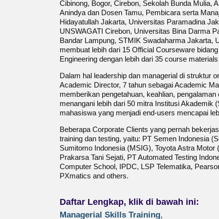
Cibinong, Bogor, Cirebon, Sekolah Bunda Mulia,
Anindya dan Dosen Tamu, Pembicara serta Manajer
Hidayatullah Jakarta, Universitas Paramadina Ja
UNSWAGATI Cirebon, Universitas Bina Darma Pa
Bandar Lampung, STMIK Swadaharma Jakarta, UPI
membuat lebih dari 15 Official Courseware bidang
Engineering dengan lebih dari 35 course materia
Dalam hal leadership dan managerial di struktur or
Academic Director, 7 tahun sebagai Academic Man
memberikan pengetahuan, keahlian, pengalaman d
menangani lebih dari 50 mitra Institusi Akademik
mahasiswa yang menjadi end-users mencapai lebih
Beberapa Corporate Clients yang pernah bekerjas
training dan testing, yaitu: PT Semen Indonesia (
Sumitomo Indonesia (MSIG), Toyota Astra Motor 
Prakarsa Tani Sejati, PT Automated Testing Indone
Computer School, IPDC, LSP Telematika, Pearson
PXmatics and others.
Daftar Lengkap, klik di bawah ini:
Managerial Skills Training
,