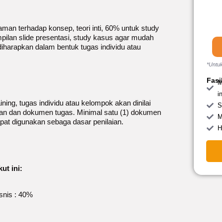
an terhadap konsep, teori inti, 60% untuk study
pilan slide presentasi, study kasus agar mudah
a diharapkan dalam bentuk tugas individu atau
*Untuk
Fasi
M
i
ning, tugas individu atau kelompok akan dinilai
S
an dan dokumen tugas. Minimal satu (1) dokumen
M
apat digunakan sebaga dasar penilaian.
H
ut ini:
isnis : 40%