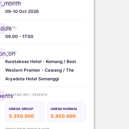
r_month
TANGGAL
09-10 Oct 2026
dule
WAKTU
09.00 - 17:00
ion_on
LOKASI
Kuretakeso Hotel - Kemang / Best
Western Premier - Cawang / The
Aryaduta Hotel Semanggi
ents
INVESTASI (RP) / PESERTA
HARGA GROUP
HARGA NORMAL
5.350.000
5.950.000
*Harga belum termasuk pajak