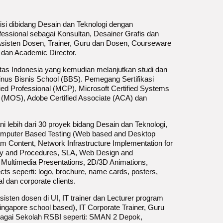
si dibidang Desain dan Teknologi dengan
fessional sebagai Konsultan, Desainer Grafis dan
Asisten Dosen, Trainer, Guru dan Dosen, Courseware
 dan Academic Director.
itas Indonesia yang kemudian melanjutkan studi dan
inus Bisnis School (BBS). Pemegang Sertifikasi
tified Professional (MCP), Microsoft Certified Systems
t (MOS), Adobe Certified Associate (ACA) dan
ni lebih dari 30 proyek bidang Desain dan Teknologi,
Computer Based Testing (Web based and Desktop
m Content, Network Infrastructure Implementation for
y and Procedures, SLA, Web Design and
, Multimedia Presentations, 2D/3D Animations,
ts seperti: logo, brochure, name cards, posters,
al dan corporate clients.
isten dosen di UI, IT trainer dan Lecturer program
ngapore school based), IT Corporate Trainer, Guru
rbagai Sekolah RSBI seperti: SMAN 2 Depok,