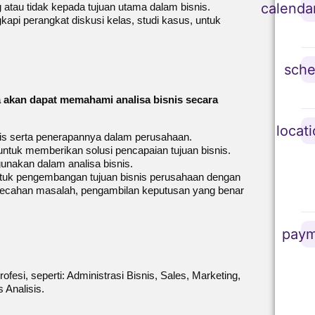
calenda
 atau tidak kepada tujuan utama dalam bisnis.
gkapi perangkat diskusi kelas, studi kasus, untuk
sche
a akan dapat memahami analisa bisnis secara
locat
is serta penerapannya dalam perusahaan.
 untuk memberikan solusi pencapaian tujuan bisnis.
gunakan dalam analisa bisnis.
tuk pengembangan tujuan bisnis perusahaan dengan
pemecahan masalah, pengambilan keputusan yang benar
paym
rofesi, seperti: Administrasi Bisnis, Sales, Marketing,
 Analisis.