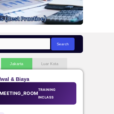
Jakarta
Luar Kota
dwal & Biaya
TRAINING
MEETING_ROOM
INCLASS