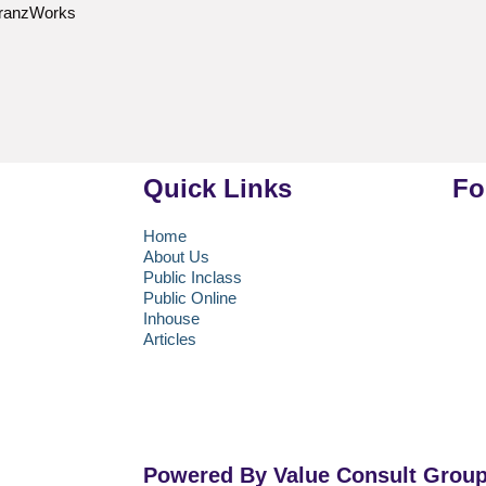
 TranzWorks
Quick Links
Fo
Home
About Us
uang 219, Jalan
Public Inclass
.39A, Kota
Public Online
h Khusus Ibukota
Inhouse
Articles
Powered By Value Consult Grou