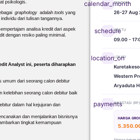
t psikologis.
calendar_month
TANGGAL
26-27 Aug
 sebagai
graphology
adalah
tools
yang
dividu dari tulisan tangannya.
mempertajam analisa kredit dari aspek
schedule
WAKTU
dit dengan resiko paling minimal.
09.00 - 17:
location_on
LOKASI
edit Analyst ini, peserta diharapkan
Kuretakeso
Western Pr
s umum dari seorang calon debitur
Aryaduta H
kelebihan seorang calon debitur baik
payments
INVESTASI (RP
ebitur dalam hal kejujuran dan
encanakan dan menjalankan bisnisnya
HARGA GRO
gambarkan tingkat kemampuan
5.350.0
*Harga belum t