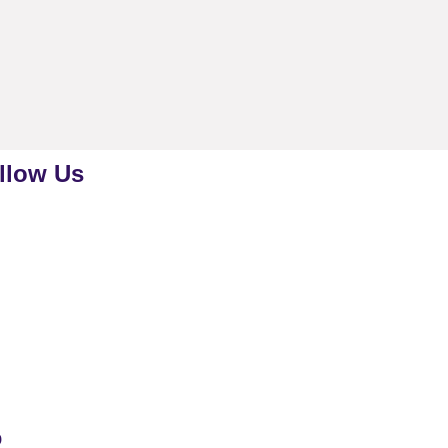
llow Us
p