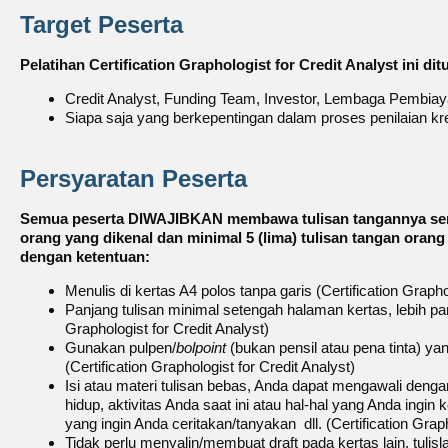
Target Peserta
Pelatihan Certification Graphologist for Credit Analyst ini di
Credit Analyst, Funding Team, Investor, Lembaga Pembiaya
Siapa saja yang berkepentingan dalam proses penilaian kre
Persyaratan Peserta
Semua peserta DIWAJIBKAN membawa tulisan tangannya sendir
orang yang dikenal dan minimal 5 (lima) tulisan tangan orang
dengan ketentuan:
Menulis di kertas A4 polos tanpa garis (Certification Grapho
Panjang tulisan minimal setengah halaman kertas, lebih panj
Graphologist for Credit Analyst)
Gunakan pulpen/
bolpoint
(bukan pensil atau pena tinta) y
(Certification Graphologist for Credit Analyst)
Isi atau materi tulisan bebas, Anda dapat mengawali denga
hidup, aktivitas Anda saat ini atau hal-hal yang Anda ingin k
yang ingin Anda ceritakan/tanyakan dll. (Certification Graph
Tidak perlu menyalin/membuat draft pada kertas lain, tulis