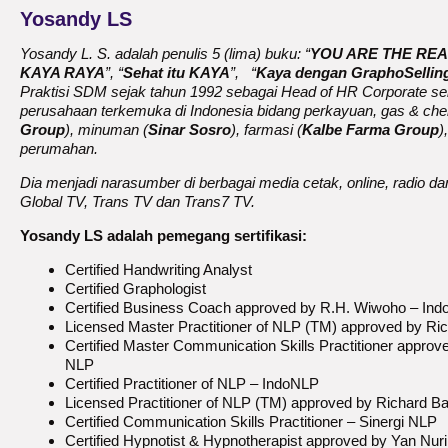
Yosandy LS
Yosandy L. S. adalah penulis 5 (lima) buku: “
YOU ARE THE RE
KAYA RAYA
”, “
Sehat itu KAYA
”, “
Kaya dengan GraphoSellin
Praktisi SDM sejak tahun 1992 sebagai Head of HR Corporate se
perusahaan terkemuka di Indonesia bidang perkayuan, gas & chemic
Group
), minuman (
Sinar Sosro
), farmasi (
Kalbe Farma Group
)
perumahan.
Dia menjadi narasumber di berbagai media cetak, online, radio da
Global TV, Trans TV dan Trans7 TV.
Yosandy LS adalah pemegang sertifikasi:
Certified Handwriting Analyst
Certified Graphologist
Certified Business Coach approved by R.H. Wiwoho – In
Licensed Master Practitioner of NLP (TM) approved by Ri
Certified Master Communication Skills Practitioner approv
NLP
Certified Practitioner of NLP – IndoNLP
Licensed Practitioner of NLP (TM) approved by Richard B
Certified Communication Skills Practitioner – Sinergi NLP
Certified Hypnotist & Hypnotherapist approved by Yan Nur