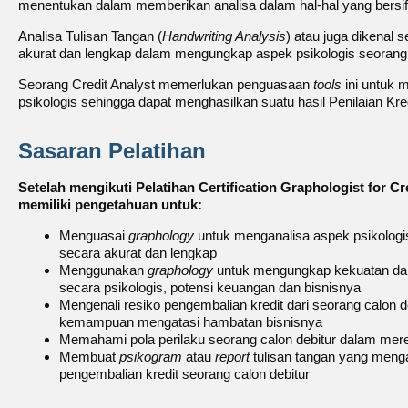
menentukan dalam memberikan analisa dalam hal-hal yang bersifa
Analisa Tulisan Tangan (
Handwriting Analysis
) atau juga dikenal
akurat dan lengkap dalam mengungkap aspek psikologis seorang in
Seorang Credit Analyst memerlukan penguasaan
tools
ini untuk 
psikologis sehingga dapat menghasilkan suatu hasil Penilaian Kre
Sasaran Pelatihan
Setelah mengikuti Pelatihan Certification Graphologist for Cr
memiliki pengetahuan untuk:
Menguasai
graphology
untuk menganalisa aspek psikologi
secara akurat dan lengkap
Menggunakan
graphology
untuk mengungkap kekuatan dan 
secara psikologis, potensi keuangan dan bisnisnya
Mengenali resiko pengembalian kredit dari seorang calon d
kemampuan mengatasi hambatan bisnisnya
Memahami pola perilaku seorang calon debitur dalam mer
Membuat
psikogram
atau
report
tulisan tangan yang men
pengembalian kredit seorang calon debitur