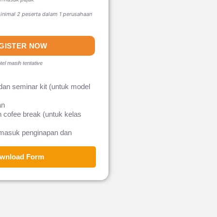
nimal 2 peserta dalam 1 perusahaan
GISTER NOW
tel masih tentative
dan seminar kit (untuk model
an
 cofee break (untuk kelas
rmasuk penginapan dan
wnload Form