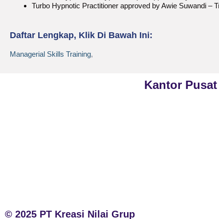
Turbo Hypnotic Practitioner approved by Awie Suwandi –
Daftar Lengkap, Klik Di Bawah Ini:
Managerial Skills Training
,
Kantor Pusat
Phone
021-7919 8730
PT Kreasi Nilai Grup
Public Training (Whatsapp)
+62 813-8834-2078
Gedung ILP Lantai 2, R
Raya Pasar Minggu No
In House Training (Whatsapp)
Jakarta Selatan, Daera
+62 858-8075-1854
Jakarta 12780
Email
cs@valueconsulttraining.com
© 2025 PT Kreasi Nilai Grup