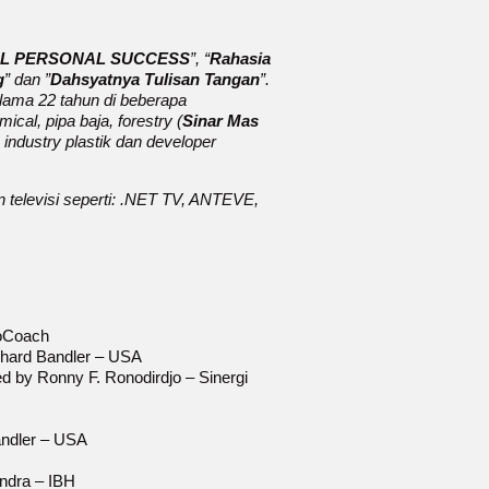
AL PERSONAL SUCCESS
”, “
Rahasia
g
” dan ”
Dahsyatnya Tulisan Tangan
”.
lama 22 tahun di beberapa
al, pipa baja, forestry (
Sinar Mas
, industry plastik dan developer
n televisi seperti: .NET TV, ANTEVE,
doCoach
chard Bandler – USA
ed by Ronny F. Ronodirdjo – Sinergi
andler – USA
indra – IBH