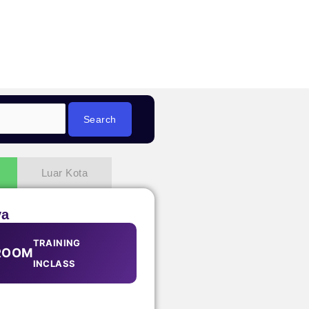
Luar Kota
ya
TRAINING
ROOM
INCLASS