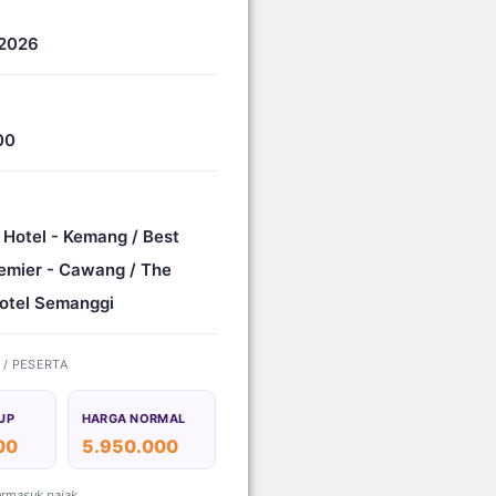
 2026
00
 Hotel - Kemang / Best
emier - Cawang / The
otel Semanggi
) / PESERTA
UP
HARGA NORMAL
00
5.950.000
ermasuk pajak