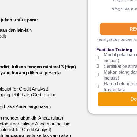
*Harga Group mi
tujukan untuk para:
RE
an dan lain-lain
dit
*Untuk pelatihan inclass, ho
Fasilitas Training
Modul pelatihan 
inclass)
Sertifikat pelatih
i, tulisan tangan minimal 3 (tiga)
Makan siang dan
 yang kurang dikenal peserta
inclass)
Harga belum te
logist for Credit Analyst)
trasportasi
ang lebih baik (Certification
Do
ang biasa Anda pergunakan
n menceritakan diri Anda, tujuan
etahui dari tulisan Anda atau hal lain
ologist for Credit Analyst)
lah
langsung
pada kertas yang akan