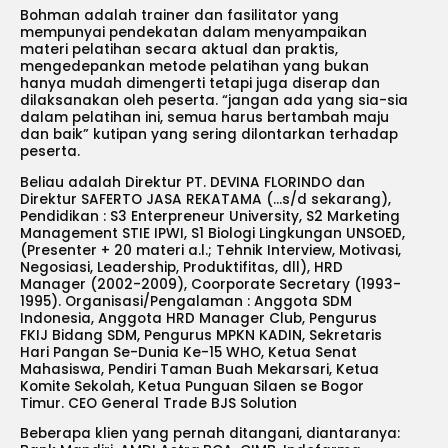
Bohman adalah trainer dan fasilitator yang
mempunyai pendekatan dalam menyampaikan
materi pelatihan secara aktual dan praktis,
mengedepankan metode pelatihan yang bukan
hanya mudah dimengerti tetapi juga diserap dan
dilaksanakan oleh peserta. “jangan ada yang sia-sia
dalam pelatihan ini, semua harus bertambah maju
dan baik” kutipan yang sering dilontarkan terhadap
peserta.
Beliau adalah Direktur PT. DEVINA FLORINDO dan
Direktur SAFERTO JASA REKATAMA (…s/d sekarang),
Pendidikan : S3 Enterpreneur University, S2 Marketing
Management STIE IPWI, S1 Biologi Lingkungan UNSOED,
(Presenter + 20 materi a.l.; Tehnik Interview, Motivasi,
Negosiasi, Leadership, Produktifitas, dll), HRD
Manager (2002-2009), Coorporate Secretary (1993-
1995). Organisasi/Pengalaman : Anggota SDM
Indonesia, Anggota HRD Manager Club, Pengurus
FKIJ Bidang SDM, Pengurus MPKN KADIN, Sekretaris
Hari Pangan Se-Dunia Ke-15 WHO, Ketua Senat
Mahasiswa, Pendiri Taman Buah Mekarsari, Ketua
Komite Sekolah, Ketua Punguan Silaen se Bogor
Timur. CEO General Trade BJS Solution
Beberapa klien yang pernah ditangani, diantaranya: