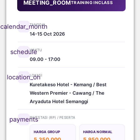
MEETING_ROOM
TRAINING INCLASS
TANGGAL
calendar_month
14-15 Oct 2026
WAKTU
schedule
09.00 - 17:00
LOKASI
location_on
Kuretakeso Hotel - Kemang / Best
Western Premier - Cawang / The
Aryaduta Hotel Semanggi
INVESTASI (RP) / PESERTA
payments
HARGA GROUP
HARGA NORMAL
5.350.000
5.950.000