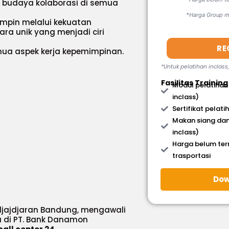
budaya kolaborasi di semua
*Harga Group mi
in melalui kekuatan
ara unik yang menjadi ciri
RE
ua aspek kerja kepemimpinan.
*Untuk pelatihan inclass
Fasilitas Training
Modul pelatihan
inclass)
Sertifikat pelati
Makan siang dan
inclass)
Harga belum te
trasportasi
Dow
Padjajdjaran Bandung, mengawali
a di PT. Bank Danamon