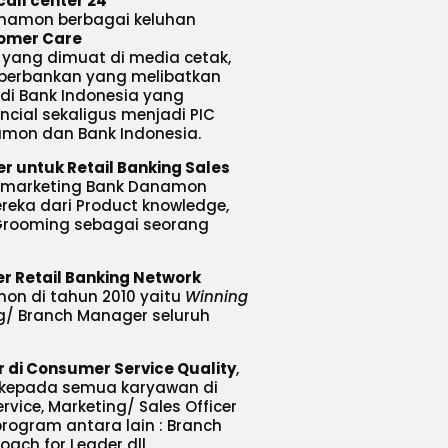
call center 24
anamon berbagai keluhan
omer Care
yang dimuat di media cetak,
i perbankan yang melibatkan
 di Bank Indonesia yang
cial sekaligus menjadi PIC
amon dan Bank Indonesia.
r untuk Retail Banking Sales
/marketing Bank Danamon
eka dari Product knowledge,
l Grooming sebagai seorang
r Retail Banking Network
on di tahun 2010 yaitu
Winning
/ Branch Manager seluruh
 di Consumer Service Quality
,
 kepada semua karyawan di
rvice, Marketing/ Sales Officer
ogram antara lain : Branch
ach for Leader dll.