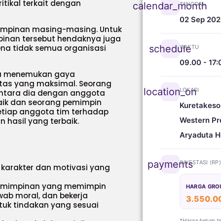
ikal terkait dengan
calendar_month
TANGGAL
02 Sep 20
mimpinan masing-masing. Untuk
pinan tersebut hendaknya juga
ena tidak semua organisasi
schedule
WAKTU
09.00 - 17:
tu menemukan gaya
tas yang maksimal. Seorang
location_on
LOKASI
tara dia dengan anggota
aik dan seorang pemimpin
Kuretakeso
tiap anggota tim terhadap
Western Pr
 hasil yang terbaik.
Aryaduta H
payments
INVESTASI (RP
karakter dan motivasi yang
pemimpinan yang memimpin
HARGA GRO
awab moral, dan bekerja
3.550.0
tuk tindakan yang sesuai
*Harga belum t