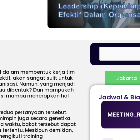
l dalam membentuk kerja tim
tif, akan sangat sulit untuk
Jakarta
anisasi. Namun, yang menjadi
atau dibentuk? Dan mampukah
sasi mampu menerapkan hal
Jadwal & Bi
kedua pertanyaan tersebut.
MEETING_
emimpin juga secara genetika
nya waktu, bakat tersebut dapat
tertentu. Meskipun demikian,
engikuti training