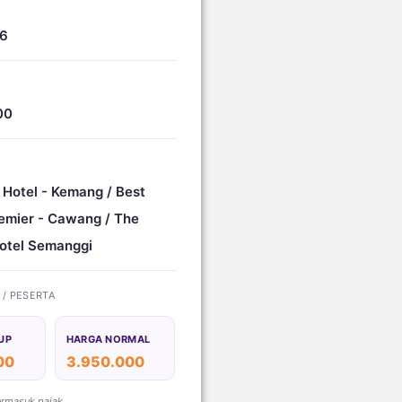
26
00
 Hotel - Kemang / Best
emier - Cawang / The
otel Semanggi
) / PESERTA
UP
HARGA NORMAL
00
3.950.000
ermasuk pajak