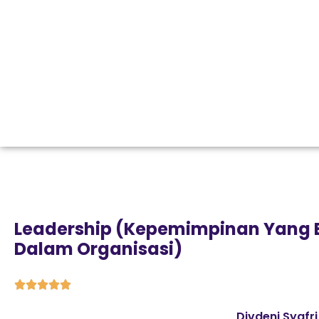
Leadership (Kepemimpinan Yang E
Dalam Organisasi)





Divdeni Syafri