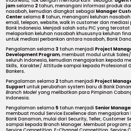
Indonesia, Tbk dengan memulai karir sebagai:
agent 
jam
selama
2
tahun, menangani informasi produk d
nasabah, kemudian diangkat sebagai
Manager Cust
Center
selama
8
tahun, menangani keluhan nasabah 
email, telepon, website, walk in customer dan medias
Bank Indonesia. Menjadi salah satu PIC yang tercatat
melaporkan keluhan nasabah khususnya keluhan finan
untuk mediasi perbankan antara nasabah, Bank Dan
Pengalaman selama
3
tahun menjadi
Project Manage
Development Program
, membuat modul untuk Sales
seluruh Indonesia, kemudian mengajarkan kepada mer
Skills, Karakter/ Attitude sampai kepada Profesiona
Bankers.
Pengalaman selama
2
tahun menjadi
Project Manage
Support
untuk perubahan system baru di Bank Danam
Branch Model
yang melibatkan para Pimpinan Cabang
Indonesia.
Pengalaman selama
5
tahun menjadi
Senior Manager
membuat modul Service Excellence dan mengajarkan
Bank Danamon, mulai dari Security, Teller, Customer Se
sampai kepada Branch Manager. Membuat program pr
Service Competition, E-Channel Competition, Service Co