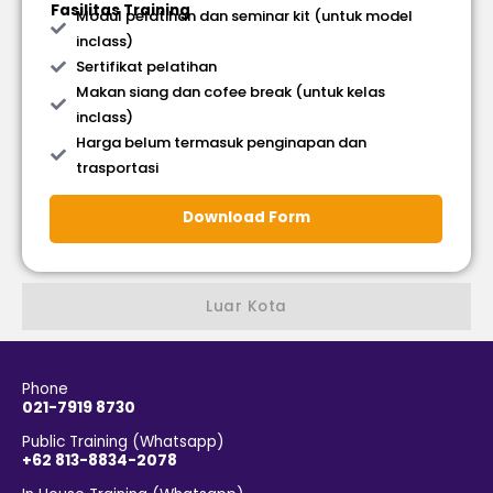
Fasilitas Training
Modul pelatihan dan seminar kit (untuk model
inclass)
Sertifikat pelatihan
Makan siang dan cofee break (untuk kelas
inclass)
Harga belum termasuk penginapan dan
trasportasi
Download Form
Luar Kota
Phone
021-7919 8730
Public Training (Whatsapp)
+62 813-8834-2078