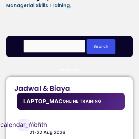
Managerial Skills Training
,
Jakarta
Jadwal & Biaya
LAPTOP_MAC
ONLINE TRAINING
TANGGAL
calendar_month
21-22 Aug 2026