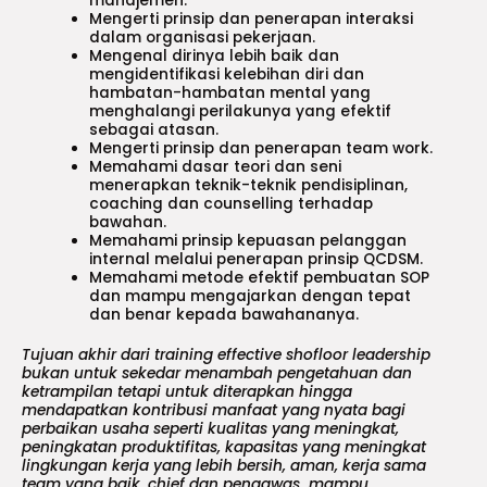
manajemen.
Mengerti prinsip dan penerapan interaksi
dalam organisasi pekerjaan.
Mengenal dirinya lebih baik dan
mengidentifikasi kelebihan diri dan
hambatan-hambatan mental yang
menghalangi perilakunya yang efektif
sebagai atasan.
Mengerti prinsip dan penerapan team work.
Memahami dasar teori dan seni
menerapkan teknik-teknik pendisiplinan,
coaching dan counselling terhadap
bawahan.
Memahami prinsip kepuasan pelanggan
internal melalui penerapan prinsip QCDSM.
Memahami metode efektif pembuatan SOP
dan mampu mengajarkan dengan tepat
dan benar kepada bawahananya.
Tujuan akhir dari training effective shofloor leadership
bukan untuk sekedar menambah pengetahuan dan
ketrampilan tetapi untuk diterapkan hingga
mendapatkan kontribusi manfaat yang nyata bagi
perbaikan usaha seperti kualitas yang meningkat,
peningkatan produktifitas, kapasitas yang meningkat
lingkungan kerja yang lebih bersih, aman, kerja sama
team yang baik, chief dan pengawas mampu