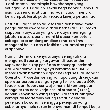
tidak mampu memimpin bawahannya yang
seringkali dulu adalah rekan kerja bahkan lebih tua
usianya. semangat dan motivasinyapun menurun
berdampak buruk pada kepada kinerja perusahaan.
Untuk itu, agar. menjadi atasan tidak hanya melalui
pengalaman awam saja atau berbekal “SK” , maka
siapapun karyawan yang dipercaya memegang
jabatan atasan, perlu memiliki dasar kompetensi
sebagai atasan den­gan diperkenalkan ilmu
mengenai hal itu dan dilatihkan ketrampilan pen­
erapannya.
Namun demikian, kenyataanya seringkali kita
mengamati seorang karyawan di leader dan
Supevisor bersikap pasif dan menunggu perintah
dari atasannya. Kurangnya kemampuan untuk
memastikan bawahan dapat bekerja sesuai Standar
Operation Prosedur, sering kali apa yang di kerjakan
operator berbeda dengan yang tertera pada SOP.
Leader dan Supervisor wajib memiliki kemampuan
mengajarkan cara kerja sesuai standar ( SOP ),
namun kenyataan yang terjadi karena kurangnya
kemapuan leadership sering tertarik dengan
pekerjaan bawahan sehingga pekerjaan yang
sebenarnya melakukan improvement di tempat kerja