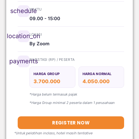
WAKTU
schedule
09.00 - 15:00
LOKASI
location_on
By Zoom
INVESTASI (RP) / PESERTA
payments
HARGA GROUP
HARGA NORMAL
3.700.000
4.050.000
*Harga belum termasuk pajak
*Harga Group minimal 2 peserta dalam 1 perusahaan
REGISTER NOW
*Untuk pelatihan inclass, hotel masih tentative