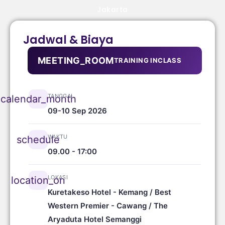
Jakarta
Jadwal & Biaya
MEETING_ROOM
TRAINING INCLASS
TANGGAL
calendar_month
09-10 Sep 2026
WAKTU
schedule
09.00 - 17:00
LOKASI
location_on
Kuretakeso Hotel - Kemang / Best
Western Premier - Cawang / The
Aryaduta Hotel Semanggi