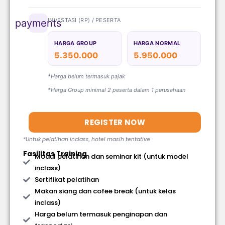
INVESTASI (RP) / PESERTA
payments
HARGA GROUP
HARGA NORMAL
5.350.000
5.950.000
*Harga belum termasuk pajak
*Harga Group minimal 2 peserta dalam 1 perusahaan
REGISTER NOW
*Untuk pelatihan inclass, hotel masih tentative
Fasilitas Training
Modul pelatihan dan seminar kit (untuk model
inclass)
Sertifikat pelatihan
Makan siang dan cofee break (untuk kelas
inclass)
Harga belum termasuk penginapan dan