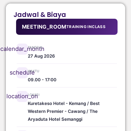
Jadwal & Biaya
MEETING_ROOM
TRAINING INCLASS
TANGGAL
calendar_month
27 Aug 2026
WAKTU
schedule
09.00 - 17:00
LOKASI
location_on
Kuretakeso Hotel - Kemang / Best
Western Premier - Cawang / The
Aryaduta Hotel Semanggi