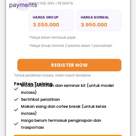
INVESTASI (RP) / PESERTA
payments
HARGA GROUP
HARGA NORMAL
3.550.000
3.950.000
*Harga belum termasuk pajak
*Harga Group minimal 2 peserta dalam 1 perusahaan
REGISTER NOW
*Untuk pelatihan inclass, hotel masih tentative
Fasilitas Training
Modul pelatihan dan seminar kit (untuk model
inclass)
Sertifikat pelatihan
Makan siang dan cofee break (untuk kelas
inclass)
Harga belum termasuk penginapan dan
trasportasi