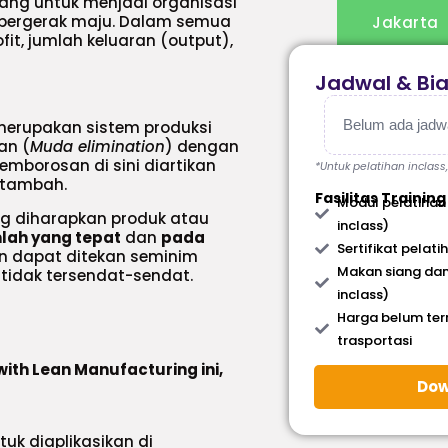
uang untuk menjadi organisasi
 bergerak maju. Dalam semua
Jakarta
it, jumlah keluaran (output),
Jadwal & Bi
Belum ada jadwal
merupakan sistem produksi
an (
Muda elimination
) dengan
mborosan di sini diartikan
*Untuk pelatihan inclass
 tambah.
Fasilitas Training
Modul pelatihan
ng diharapkan produk atau
inclass)
lah yang tepat
dan
pada
Sertifikat pelati
an dapat ditekan seminim
Makan siang dan
tidak tersendat-sendat.
inclass)
Harga belum te
trasportasi
with Lean Manufacturing ini,
Dow
uk diaplikasikan di