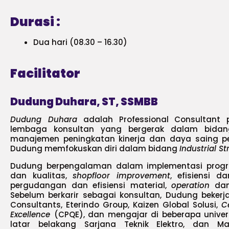
Durasi :
Dua hari (08.30 – 16.30)
Facilitator
Dudung Duhara, ST, SSMBB
Dudung Duhara
adalah Professional Consultant 
lembaga konsultan yang bergerak dalam bidang
manajemen peningkatan kinerja dan daya saing pe
Dudung memfokuskan diri dalam bidang
Industrial 
Dudung berpengalaman dalam implementasi progra
dan kualitas,
shopfloor improvement
, efisiensi 
pergudangan dan efisiensi material,
operation
da
Sebelum berkarir sebagai konsultan, Dudung bekerj
Consultants, Eterindo Group, Kaizen Global Solusi,
C
Excellence
(CPQE), dan mengajar di beberapa univer
latar belakang Sarjana Teknik Elektro, dan Mag