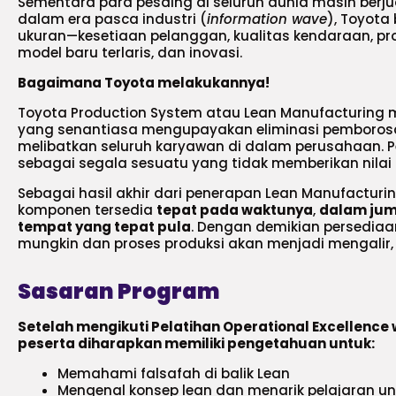
Sementara para pesaing di seluruh dunia masih berj
dalam era pasca industri (
information wave
), Toyota
ukuran—kesetiaan pelanggan, kualitas kendaraan, prof
model baru terlaris, dan inovasi.
Bagaimana Toyota melakukannya!
Toyota Production System atau Lean Manufacturing 
yang senantiasa mengupayakan eliminasi pemboros
melibatkan seluruh karyawan di dalam perusahaan. Pe
sebagai segala sesuatu yang tidak memberikan nilai
Sebagai hasil akhir dari penerapan Lean Manufacturi
komponen tersedia
tepat pada waktunya
,
dalam jum
tempat yang tepat pula
. Dengan demikian persedia
mungkin dan proses produksi akan menjadi mengalir, 
Sasaran Program
Setelah mengikuti Pelatihan Operational Excellence 
peserta diharapkan memiliki pengetahuan untuk:
Memahami falsafah di balik Lean
Mengenal konsep lean dan menarik pelajaran unt