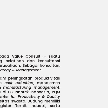
pada Value Consult – suatu
 pelatihan dan konsultansi
rusahaan. Sebagai konsultan,
Strategy & Management.
m peningkatan produktivitas
dan
cost reduction
, manajemen
n
manufacturing management
.
a di LG Innotek Indonesia, PQM
enter for Productivity & Quality
sitas swasta. Dudung memiliki
ister Teknik Industri, serta