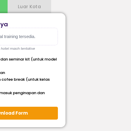
Luar Kota
aya
 training tersedia.
, hotel masih tentative
 dan seminar kit (untuk model
han
 cofee break (untuk kelas
rmasuk penginapan dan
nload Form