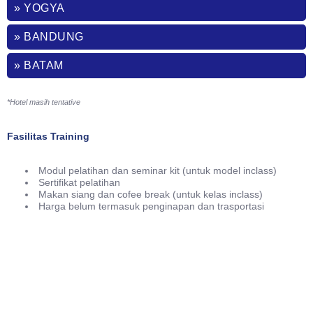
» YOGYA
» BANDUNG
» BATAM
*Hotel masih tentative
Fasilitas Training
Modul pelatihan dan seminar kit (untuk model inclass)
Sertifikat pelatihan
Makan siang dan cofee break (untuk kelas inclass)
Harga belum termasuk penginapan dan trasportasi
Phone
021-7919 8730
Public Training (Whatsapp)
+62 813-8834-2078