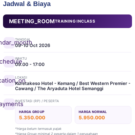
Jadwal & Biaya
MEETING_ROOM
TRAINING INCLASS
TANGGAL
ndar_month
09-10 Oct 2026
WAKTU
chedule
09.00 - 17:00
LOKASI
cation_on
Kuretakeso Hotel - Kemang / Best Western Premier -
Cawang / The Aryaduta Hotel Semanggi
INVESTASI (RP) / PESERTA
ayments
HARGA GROUP
HARGA NORMAL
5.350.000
5.950.000
*Harga belum termasuk pajak
*Harga Group minimal 2 peserta dalam 1 perusahaan