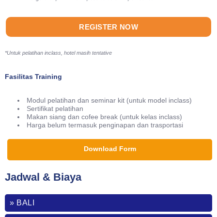
REGISTER NOW
*Untuk pelatihan inclass, hotel masih tentative
Fasilitas Training
Modul pelatihan dan seminar kit (untuk model inclass)
Sertifikat pelatihan
Makan siang dan cofee break (untuk kelas inclass)
Harga belum termasuk penginapan dan trasportasi
Download Form
Jadwal & Biaya
» BALI