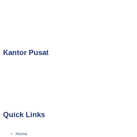
In House Training (Whatsapp)
+62 858-8075-1854
Email
cs@valueconsulttraining.com
Kantor Pusat
PT Kreasi Nilai Grup
Gedung ILP Lantai 2, Ruang 219, Jalan Raya Pasar Minggu
No.39A, Kota Jakarta Selatan, Daerah Khusus Ibukota Jakarta
12780
Quick Links
Home