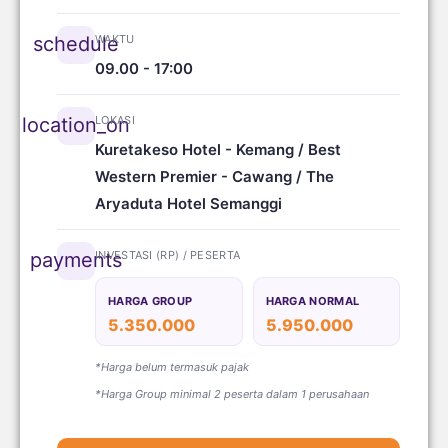
WAKTU
schedule
09.00 - 17:00
LOKASI
location_on
Kuretakeso Hotel - Kemang / Best
Western Premier - Cawang / The
Aryaduta Hotel Semanggi
INVESTASI (RP) / PESERTA
payments
HARGA GROUP
HARGA NORMAL
5.350.000
5.950.000
*Harga belum termasuk pajak
*Harga Group minimal 2 peserta dalam 1 perusahaan