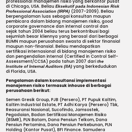
professional manajemen risiko yang berkantor pusat
di Chicago, USA. Beliau
Eksekutif pada Indonesian Risk
(2007-2009). Beliau
Professional Association (IRPA)
berpengalaman luas sebagai konsultan maupun
pembicara dalam bidang manajemen risiko, good
corporate governance dan internal control dan
sejak tahun 2004 beliau terus berkontribusi bagi
sejumlah besar kliennya yang berasal dari berbagai
BUMN maupun perusahaan swasta di sektor finansial
maupun non-finansial. Beliau mendapatkan
sertifikasi internasional di bidang manajemen risiko
dan pengendalian internal (Certified in Control Self-
Assessment/CCSA) pada tahun 2007 dari
the
yang berkedudukan
Institute of Internal Auditors (IIA)
di Florida, USA.
Pengalaman dalam konsultansi implementasi
manajemen risiko termasuk inhouse di berbagai
perusahaan berikut:
Semen Gresik Group, PJB (Persero), PT Pupuk Kaltim,
Kaltim Industrial Estate, PT Adhi Karya (Persero) Tbk,
Reasuransi Nasional, Sucofindo, Jamsostek,
Pegadaian, Badan Sertifikasi Manajemen Risiko
(BSMR), PLN Batam, Dana Pensiun Telkom, Dana
Pensiun Pertamina, Dana Pensiun Perkebunan, PLN
Holding (Kantor Pusat), BFI Finance. Samudera