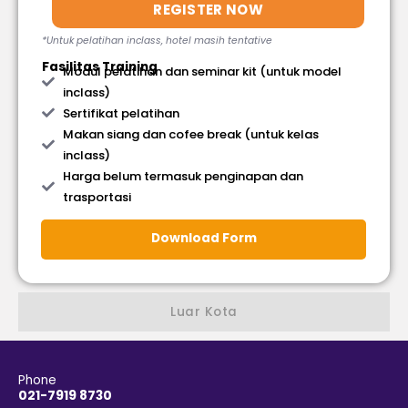
REGISTER NOW
*Untuk pelatihan inclass, hotel masih tentative
Fasilitas Training
Modul pelatihan dan seminar kit (untuk model
inclass)
Sertifikat pelatihan
Makan siang dan cofee break (untuk kelas
inclass)
Harga belum termasuk penginapan dan
trasportasi
Download Form
Luar Kota
Phone
021-7919 8730