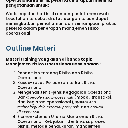
Operasional Bank ini, peserta diharapkan memiliki
pengetahuan untuk:
Workshop dua hari ini dirancang untuk menjawab
kebutuhan tersebut di atas dengan tujuan dapat
meningkatkan pemahaman dan kemampuan praktis
peserta dalam penerapan manajemen risiko
operasional.
Outline Materi
Materi training yang akan di bahas topik
Manajemen Risiko Operasional Bank adalah :
Pengertian tentang Risiko dan Risiko
Operasional
Kasus-kasus Perbankan terkait Risiko
Operasional
Mengenali Jenis-jenis Kegagalan Operasional
Bank:
,
(model, transaksi,
people risk
process risk
dan kegiatan operasional),
system and
,
, dan
technology risk
external party risk
natural
.
disaster risk
Elemen-elemen Utama Manajemen Risiko
Operasional: Kebijakan, identifikasi, proses
bisnis, metode pengukuran, manajemen