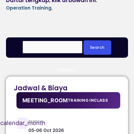
Daftar Lengkap, klik di bawah ini:
Operation Training
,
Jakarta
Jadwal & Biaya
MEETING_ROOM
TRAINING INCLASS
TANGGAL
calendar_month
05-06 Oct 2026