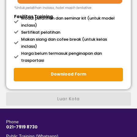
*Untuk pelatihan inclass, hotel masih tentative
Fasilitas Training
Modul pelatihan dan seminar kit (untuk model
inclass)
Sertifikat pelatihan
Makan siang dan cofee break (untuk kelas
inclass)
Harga belum termasuk penginapan dan
trasportasi
Download Form
Luar Kota
Phone
021-7919 8730
Public Training (Whatsapp)