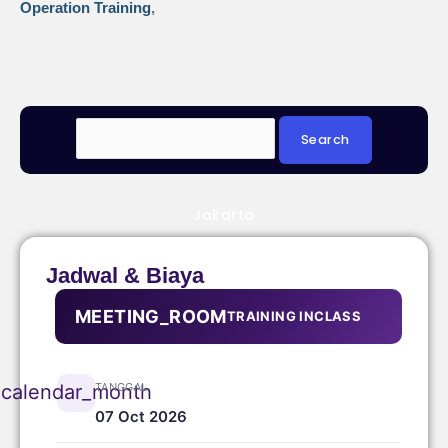
Operation Training
,
Jakarta
Jadwal & Biaya
MEETING_ROOM
TRAINING INCLASS
TANGGAL
calendar_month
07 Oct 2026