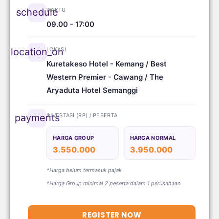
WAKTU
schedule
09.00 - 17:00
LOKASI
location_on
Kuretakeso Hotel - Kemang / Best
Western Premier - Cawang / The
Aryaduta Hotel Semanggi
INVESTASI (RP) / PESERTA
payments
HARGA GROUP
HARGA NORMAL
3.550.000
3.950.000
*Harga belum termasuk pajak
*Harga Group minimal 2 peserta dalam 1 perusahaan
REGISTER NOW