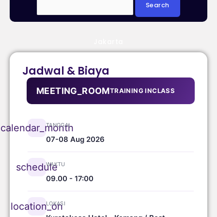
Jakarta
Jadwal & Biaya
MEETING_ROOM
TRAINING INCLASS
TANGGAL
calendar_month
07-08 Aug 2026
WAKTU
schedule
09.00 - 17:00
LOKASI
location_on