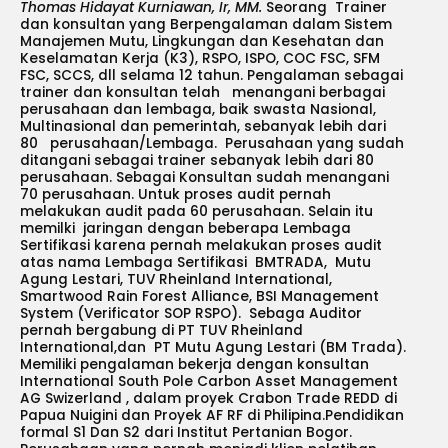
Thomas Hidayat Kurniawan, Ir, MM.
Seorang Trainer
dan konsultan yang Berpengalaman dalam Sistem
Manajemen Mutu, Lingkungan dan Kesehatan dan
Keselamatan Kerja (K3), RSPO, ISPO, COC FSC, SFM
FSC, SCCS, dll selama 12 tahun. Pengalaman sebagai
trainer dan konsultan telah menangani berbagai
perusahaan dan lembaga, baik swasta Nasional,
Multinasional dan pemerintah, sebanyak lebih dari
80 perusahaan/Lembaga. Perusahaan yang sudah
ditangani sebagai trainer sebanyak lebih dari 80
perusahaan. Sebagai Konsultan sudah menangani
70 perusahaan. Untuk proses audit pernah
melakukan audit pada 60 perusahaan. Selain itu
memilki jaringan dengan beberapa Lembaga
Sertifikasi karena pernah melakukan proses audit
atas nama Lembaga Sertifikasi BMTRADA, Mutu
Agung Lestari, TUV Rheinland International,
Smartwood Rain Forest Alliance, BSI Management
System (Verificator SOP RSPO). Sebaga Auditor
pernah bergabung di PT TUV Rheinland
International,dan PT Mutu Agung Lestari (BM Trada).
Memiliki pengalaman bekerja dengan konsultan
International South Pole Carbon Asset Management
AG Swizerland , dalam proyek Crabon Trade REDD di
Papua Nuigini dan Proyek AF RF di Philipina.Pendidikan
formal S1 Dan S2 dari Institut Pertanian Bogor.