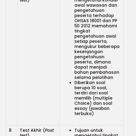
test
)
mengetahui kondisi
awal wawasan dan
pengetahuan
peserta terhadap
OHSAS 18001 dan PP
50 2012 memahami
tingkat
pengetahuan awal
setiap peserta,
mengukur beberapa
kesenjangan
pengetahuan
peserta, dimana
dapat menjadi
bahan pembahasan
selama pelatihan
Diberikan soal
berupa 10 soal,
terdiri dari soal
memilih (multiple
Choice) dan soal
essay (jawaban
terbuka)
8
Test Akhir (
Post
Tujuan untuk
test
)
mengetahui tingkat