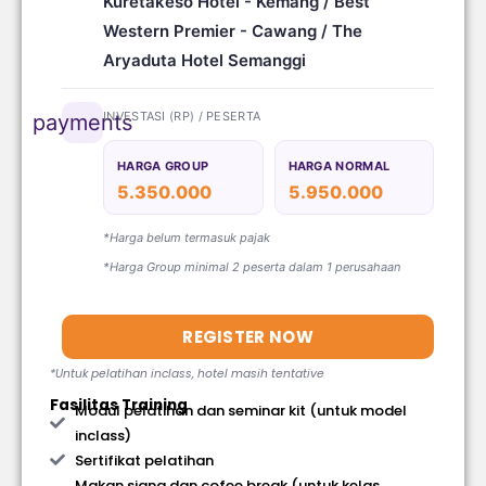
Kuretakeso Hotel - Kemang / Best
Western Premier - Cawang / The
Aryaduta Hotel Semanggi
INVESTASI (RP) / PESERTA
payments
HARGA GROUP
HARGA NORMAL
5.350.000
5.950.000
*Harga belum termasuk pajak
*Harga Group minimal 2 peserta dalam 1 perusahaan
REGISTER NOW
*Untuk pelatihan inclass, hotel masih tentative
Fasilitas Training
Modul pelatihan dan seminar kit (untuk model
inclass)
Sertifikat pelatihan
Makan siang dan cofee break (untuk kelas