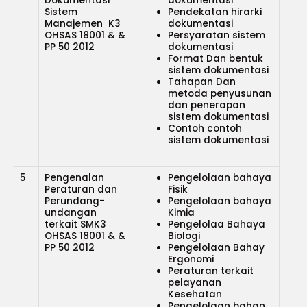
Dokumentasi
dokumentasi
Sistem
Pendekatan hirarki
Manajemen K3
dokumentasi
OHSAS 18001 & &
Persyaratan sistem
PP 50 2012
dokumentasi
Format Dan bentuk
sistem dokumentasi
Tahapan Dan
metoda penyusunan
dan penerapan
sistem dokumentasi
Contoh contoh
sistem dokumentasi
5
Pengenalan
Pengelolaan bahaya
Peraturan dan
Fisik
Perundang-
Pengelolaan bahaya
undangan
Kimia
terkait SMK3
Pengelolaa Bahaya
OHSAS 18001 & &
Biologi
PP 50 2012
Pengelolaan Bahay
Ergonomi
Peraturan terkait
pelayanan
Kesehatan
Pengelolaan bahan