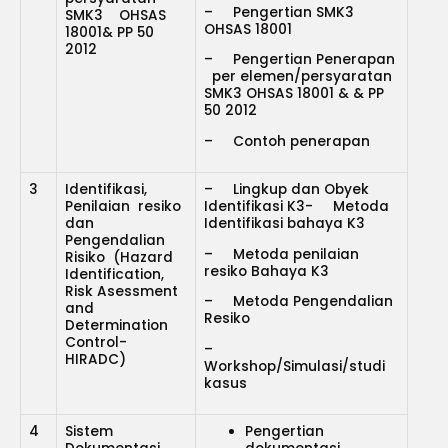
– Pengertian SMK3
SMK3 OHSAS
OHSAS 18001
18001& PP 50
2012
– Pengertian Penerapan
per elemen/persyaratan
SMK3 OHSAS 18001 & & PP
50 2012
– Contoh penerapan
3
Identifikasi,
– Lingkup dan Obyek
Penilaian resiko
Identifikasi K3- Metoda
dan
Identifikasi bahaya K3
Pengendalian
– Metoda penilaian
Risiko (Hazard
resiko Bahaya K3
Identification,
Risk Asessment
– Metoda Pengendalian
and
Resiko
Determination
Control-
–
HIRADC)
Workshop/Simulasi/studi
kasus
4
Sistem
Pengertian