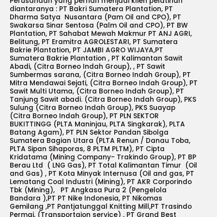
Perusahaan yang pernah menjadi klien pelatihan
diantaranya : PT Bakri Sumatera Plantation, PT
Dharma Satya Nusantara (Pam Oil and CPO), PT
Swakarsa Sinar Sentosa (Palm Oil and CPO), PT BW
Plantation, PT Sahabat Mewah Makmur PT ANJ AGRI,
Belitung, PT Eramitra AGROLESTARI, PT Sumatera
Bakrie Plantation, PT JAMBI AGRO WIJAYA,PT
Sumatera Bakrie Plantation , PT Kalimantan Sawit
Abadi, (Citra Borneo Indah Group), , PT Sawit
Sumbermas sarana, (Citra Borneo Indah Group), PT
Mitra Mendawai Sejati, (Citra Borneo Indah Group), PT
Sawit Multi Utama, (Citra Borneo Indah Group), PT
Tanjung Sawit abadi. (Citra Borneo Indah Group), PKS
Sulung (Citra Borneo Indah Group), PKS Suayap
(Citra Borneo Indah Group), PT PLN SEKTOR
BUKITTINGG (PLTA Maninjau, PLTA Singkarak), PLTA
Batang Agam), PT PLN Sektor Pandan Sibolga
Sumatera Bagian Utara (PLTA Renun / Danau Toba,
PLTA Sipan Sihaporas, 8 PLTM PLTM), PT Cipta
Kridatama (Mining Company- Trakindo Group), PT BP
Berau Ltd ( LNG Gas), PT Total Kalimantan Timur (Oil
and Gas) , PT Kota Minyak Internusa (Oil and gas, PT
Lematang Coal Industri (Mining), PT AKR Corporindo
Tbk (Mining), PT Angkasa Pura 2 (Pengelola
Bandara ),PT PT Nike Indonesia, PT Nikomas
Gemilang ,PT Pantjatunggal Knitting Mill,PT Trasindo
Permai, (Transportaion service) , PT Grand Best