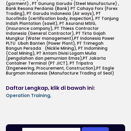
(garment) , PT Gunung Garuda (Steel Manufacture) ,
Bank Resona Perdania (Bank) PT Cahaya Forx (Forex
Trading), PT Garuda Indonesia (Air ways), PT
Sucofindo (certification body, inspection), PT Tanjung
Indah Plantation (sawit), PT Asuransi MSIG,
(Insurance company), PT Thiess Contractor
Indonesia (General Contractor), PT Tirta Gajah
Mungkur (Water management),PT Indonesia Power
PLTU Uboh Banten (Power Plant), PT Trimegah
Bangun Persada (Nickle Mining), PT Indomining
(Coal Mining), PT Antam Divisi Logam Mulia
(pengolahan dan pemurnian Emas),PT Jakarta
Container Terminal (PT JICT), PT Tripatra
(Engeneering, Procurement, Construction),PT Eagle
Burgman Indonesia (Manufacture Trading of Seal)
Daftar Lengkap, klik di bawah ini:
Operation Training
,