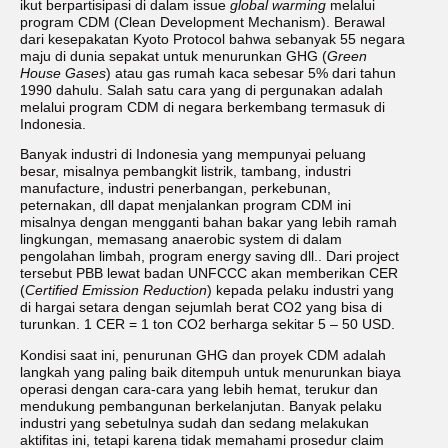
ikut berpartisipasi di dalam issue
global warming
melalui
program CDM (Clean Development Mechanism). Berawal
dari kesepakatan Kyoto Protocol bahwa sebanyak 55 negara
maju di dunia sepakat untuk menurunkan GHG (
Green
House Gases
) atau gas rumah kaca sebesar 5% dari tahun
1990 dahulu. Salah satu cara yang di pergunakan adalah
melalui program CDM di negara berkembang termasuk di
Indonesia.
Banyak industri di Indonesia yang mempunyai peluang
besar, misalnya pembangkit listrik, tambang, industri
manufacture, industri penerbangan, perkebunan,
peternakan, dll dapat menjalankan program CDM ini
misalnya dengan mengganti bahan bakar yang lebih ramah
lingkungan, memasang anaerobic system di dalam
pengolahan limbah, program energy saving dll.. Dari project
tersebut PBB lewat badan UNFCCC akan memberikan CER
(
Certified Emission Reduction
) kepada pelaku industri yang
di hargai setara dengan sejumlah berat CO2 yang bisa di
turunkan. 1 CER = 1 ton CO2 berharga sekitar 5 – 50 USD.
Kondisi saat ini, penurunan GHG dan proyek CDM adalah
langkah yang paling baik ditempuh untuk menurunkan biaya
operasi dengan cara-cara yang lebih hemat, terukur dan
mendukung pembangunan berkelanjutan. Banyak pelaku
industri yang sebetulnya sudah dan sedang melakukan
aktifitas ini, tetapi karena tidak memahami prosedur claim