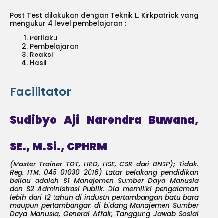
Post Test dilakukan dengan Teknik L. Kirkpatrick yang
mengukur 4 level pembelajaran :
Perilaku
Pembelajaran
Reaksi
Hasil
Facilitator
Sudibyo Aji Narendra Buwana,
SE., M.Si., CPHRM
(Master Trainer TOT, HRD, HSE, CSR dari BNSP); Tidak.
Reg. ITM. 045 01030 2016)
Latar belakang pendidikan
beliau adalah S1 Manajemen Sumber Daya Manusia
dan S2 Administrasi Publik. Dia memiliki pengalaman
lebih dari 12 tahun di industri pertambangan batu bara
maupun pertambangan di bidang Manajemen Sumber
Daya Manusia, General Affair, Tanggung Jawab Sosial