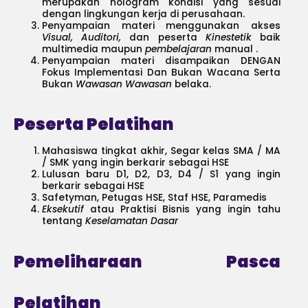
merupakan hologram kondisi yang sesuai
dengan lingkungan kerja di perusahaan.
Penyampaian materi menggunakan akses
Visual, Auditori,
dan peserta
Kinestetik
baik
multimedia maupun
pembelajaran
manual .
Penyampaian materi disampaikan DENGAN
Fokus Implementasi Dan Bukan Wacana Serta
Bukan
Wawasan Wawasan
belaka.
Peserta Pelatihan
Mahasiswa tingkat akhir, Segar kelas SMA / MA
/ SMK yang ingin berkarir sebagai HSE
Lulusan baru D1, D2, D3, D4 / S1 yang ingin
berkarir sebagai HSE
Safetyman, Petugas HSE, Staf HSE, Paramedis
Eksekutif
atau Praktisi Bisnis yang ingin tahu
tentang
Keselamatan Dasar
Pemeliharaan Pasca
Pelatihan