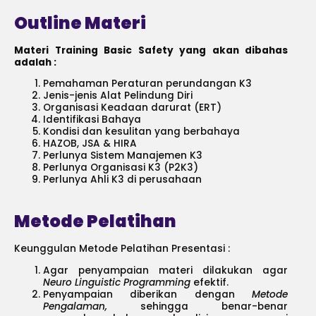
Outline Materi
Materi Training Basic Safety yang akan dibahas
adalah :
Pemahaman Peraturan perundangan K3
Jenis-jenis Alat Pelindung Diri
Organisasi Keadaan darurat (ERT)
Identifikasi Bahaya
Kondisi dan kesulitan yang berbahaya
HAZOB, JSA & HIRA
Perlunya Sistem Manajemen K3
Perlunya Organisasi K3 (P2K3)
Perlunya Ahli K3 di perusahaan
Metode Pelatihan
Keunggulan Metode Pelatihan Presentasi :
Agar penyampaian materi dilakukan agar
Neuro Linguistic Programming
efektif.
Penyampaian diberikan dengan
Metode
Pengalaman,
sehingga benar-benar