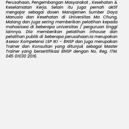
Perusahaan, Pengembangan Masyarakat , Kesehatan &
Keselamatan Kerja. Selain itu juga pernah aktif
mengajar sebagai dosen Manajemen Sumber Daya
Manusia dan Kesehatan di Universitas Ma Chung,
Malang dan juga sering memberikan pelatihan kepada
mahasiswa di beberapa universitas / perguruan tinggi
lainnya. Dia memberikan pelatihan inhouse dan
pelatihan publik di beberapa perusahaan.Ia merupakan
Asesor Kompetensi LSP IKI – BNSP dan juga merupakan
Trainer dan Konsultan yang ditunjuk sebagai Master
Trainer yang bersertifikasi BNSP dengan No. Reg. ITM.
045 01030 2016.