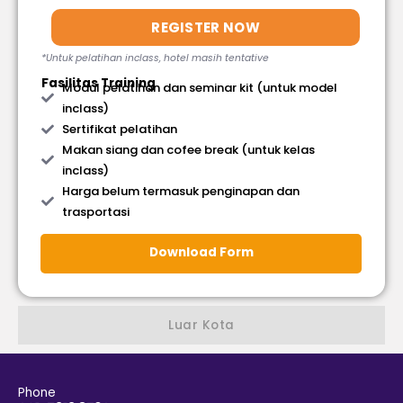
REGISTER NOW
*Untuk pelatihan inclass, hotel masih tentative
Fasilitas Training
Modul pelatihan dan seminar kit (untuk model
inclass)
Sertifikat pelatihan
Makan siang dan cofee break (untuk kelas
inclass)
Harga belum termasuk penginapan dan
trasportasi
Download Form
Luar Kota
Phone