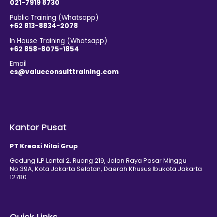
021-7919 8730
Public Training (Whatsapp)
+62 813-8834-2078
In House Training (Whatsapp)
+62 858-8075-1854
Email
cs@valueconsulttraining.com
Kantor Pusat
PT Kreasi Nilai Grup
Gedung ILP Lantai 2, Ruang 219, Jalan Raya Pasar Minggu
No.39A, Kota Jakarta Selatan, Daerah Khusus Ibukota Jakarta
12780
Quick Links