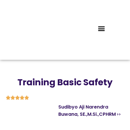
Training Basic Safety





Sudibyo Aji Narendra
Buwana, SE.,M.Si.,CPHRM