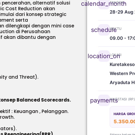
pencerahan, alternatif solusi
calendar_month
TANGGAL
ic Cost Reduction akan
28-29 Aug
mulai dari konsep strategic
ement serta
 dilengkapi dengan mini case
schedule
WAKTU
uction di Perusahaan
if akan dibantu dengan
09.00 - 17:
location_on
LOKASI
Kuretakeso
Western Pr
ity and Threat).
Aryaduta H
onsep Balanced Scorecards.
payments
INVESTASI (RP
ktif : Keuangan , Pelanggan.
HARGA GRO
rowth.
5.350.0
ators).
ss Reengineering(BPR)
*Harga belum t