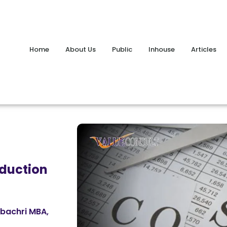
Home
About Us
Public
Inhouse
Articles
eduction
lbachri MBA,