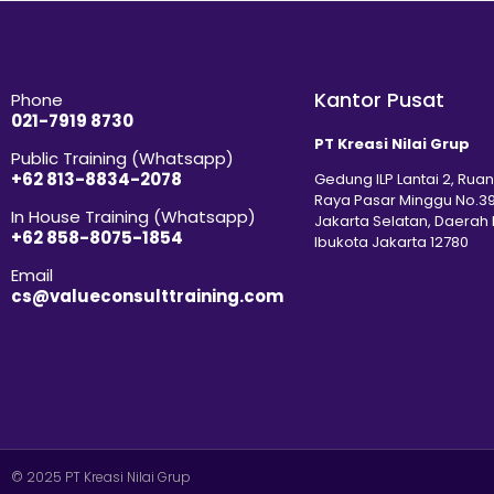
Kantor Pusat
Phone
021-7919 8730
PT Kreasi Nilai Grup
Public Training (Whatsapp)
+62 813-8834-2078
Gedung ILP Lantai 2, Ruan
Raya Pasar Minggu No.39
In House Training (Whatsapp)
Jakarta Selatan, Daerah
+62 858-8075-1854
Ibukota Jakarta 12780
Email
cs@valueconsulttraining.com
© 2025 PT Kreasi Nilai Grup