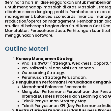
Seminar 3 hari ini diselenggarakan untuk memberikan 
untuk menghadapi masalah di atas. Masalah Strateg
dibahas secara lengkap, praktis. Pembahasan akan di
management, balanced scorecards, financial manag
Production/operation management. Pembahasan akan
studies di beberapa bagian dan Studi kasus Cost Red
Manufaktur, Perusahaan Jasa. Perhitungan kuantitat
menggunakan software.
Outline Materi
Konsep Manajemen Strategi
Analisis SWOT ( Strength, Weakness, Opportun
Revitalisasi Visi dan Misi Perusahaan.
Outsourcing Strategy.
Perumusan Strategi Perusahaan.
Pengukuran Performansi Perusahaan dengan k
Memahami Balanced Scorecards.
Mengukur Performansi Perusahaan dari Perspe
Internal Business Process dan Learning and G
Teknik Penyusunan Strategy Map.
Teknik Penyusunan KPI (Key Performance Indic
Restrukturisasi Organisasi dan Business Proce