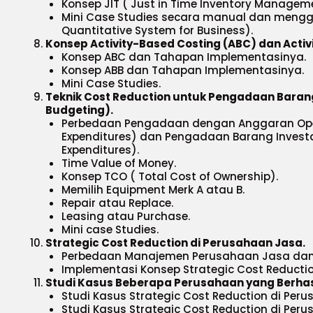
Konsep JIT ( Just in Time Inventory Managem
Mini Case Studies secara manual dan meng
Quantitative System for Business).
Konsep Activity-Based Costing (ABC) dan Activ
Konsep ABC dan Tahapan Implementasinya.
Konsep ABB dan Tahapan Implementasinya.
Mini Case Studies.
Teknik Cost Reduction untuk Pengadaan Barang
Budgeting).
Perbedaan Pengadaan dengan Anggaran Oper
Expenditures) dan Pengadaan Barang Invest
Expenditures).
Time Value of Money.
Konsep TCO ( Total Cost of Ownership).
Memilih Equipment Merk A atau B.
Repair atau Replace.
Leasing atau Purchase.
Mini case Studies.
Strategic Cost Reduction di Perusahaan Jasa.
Perbedaan Manajemen Perusahaan Jasa dan
Implementasi Konsep Strategic Cost Reducti
Studi Kasus Beberapa Perusahaan yang Berhas
Studi Kasus Strategic Cost Reduction di Per
Studi Kasus Strategic Cost Reduction di Per