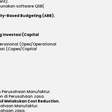
ent).
gunakan software QSB(
ity-Based Budgeting (ABB).
 Investasi (Capital
asional (Opex/Operational
asi (Capex/Capital
 Perusahaan Manufaktur.
on di Perusahaan Jasa.
il Melakukan Cost Reduction.
usahaan Manufaktur.
usahaan Jasa.