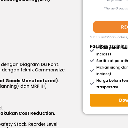
*Harga Group mi
RE
*Untuk pelatihan inclass
Fasilitas Training
Modul pelatihan
inclass)
Sertifikat pelati
 dengan Diagram Du Pont.
Makan siang dan
 dengan teknik Commonsize.
inclass)
t of Goods Manufactured).
Harga belum te
anning) dan MRP II (
trasportasi
Dow
d.
akukan Cost Reduction.
fety Stock, Reorder Level.