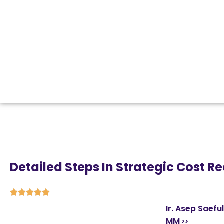
Detailed Steps In Strategic Cost R





Ir. Asep Saefu
MM