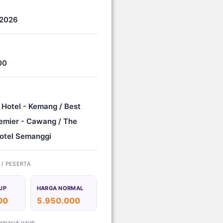
 2026
00
 Hotel - Kemang / Best
emier - Cawang / The
otel Semanggi
) / PESERTA
UP
HARGA NORMAL
00
5.950.000
ermasuk pajak