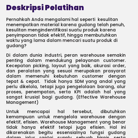
Deskripsi Pelatihan
Pernahkah Anda mengalami hal seperti kesulitan
menempatkan material karena gudang telah penuh,
kesulitan mengindentifikasi suatu produk karena
penyimpanan tidak efektif, hingga membutuhkan
waktu yang lama dalam mencari suatu produk di
gudang?
Di dalam dunia industri, peran warehouse semakin
penting dalam mendukung pelayanan customer.
Kecepatan picking, layout yang baik, akurasi order,
dan peralatan yang sesuai merupakan prasyarat
dalam memenuhi kebutuhan customer dengan
tepat & cepat. Tidak hanya SDM yang andal yang
perlu dikelola, tetapi juga pengelolaan barang, alur
proses, penempatan, serta KPI adalah hal yang
sangat krusial bagi gudang. (Effective Warehouse
Management)
Untuk mencapai hal tersebut, dibutuhkan
kemampuan untuk mengelola warehouse dengan
efektif, efisien. Warehouse Management yang benar
tidak hanya efektif tetapi juga efisien. Hal ini
dikarenakan begitu essensialnya fungsi gudang
dalam jalur rantai supply sebuah bisnis serta