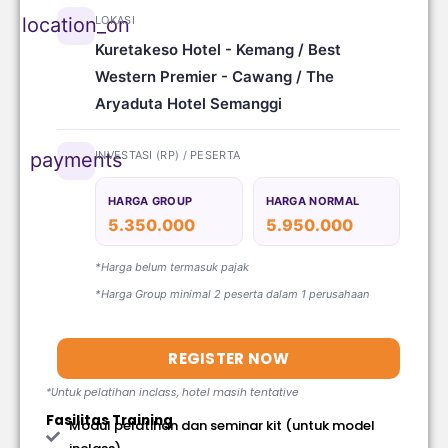
LOKASI
location_on
Kuretakeso Hotel - Kemang / Best
Western Premier - Cawang / The
Aryaduta Hotel Semanggi
INVESTASI (RP) / PESERTA
payments
HARGA GROUP
HARGA NORMAL
5.350.000
5.950.000
*Harga belum termasuk pajak
*Harga Group minimal 2 peserta dalam 1 perusahaan
REGISTER NOW
*Untuk pelatihan inclass, hotel masih tentative
Fasilitas Training
Modul pelatihan dan seminar kit (untuk model