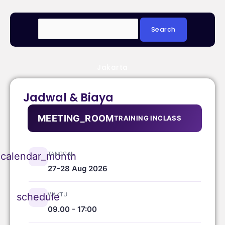
Jakarta
Jadwal & Biaya
MEETING_ROOM
TRAINING INCLASS
TANGGAL
calendar_month
27-28 Aug 2026
WAKTU
schedule
09.00 - 17:00