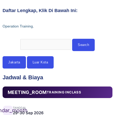
Daftar Lengkap, Klik Di Bawah Ini:
Operation Training
,
Jakarta
Luar Kota
Jadwal & Biaya
MEETING_ROOM
TRAINING INCLASS
TANGGAL
ndar_month
29-30 Sep 2026