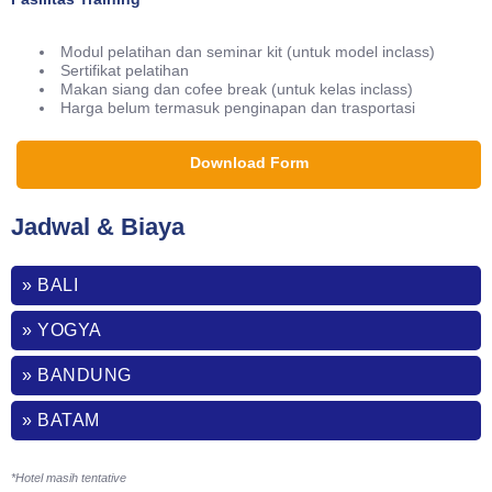
Modul pelatihan dan seminar kit (untuk model inclass)
Sertifikat pelatihan
Makan siang dan cofee break (untuk kelas inclass)
Harga belum termasuk penginapan dan trasportasi
Download Form
Jadwal & Biaya
» BALI
» YOGYA
» BANDUNG
» BATAM
*Hotel masih tentative