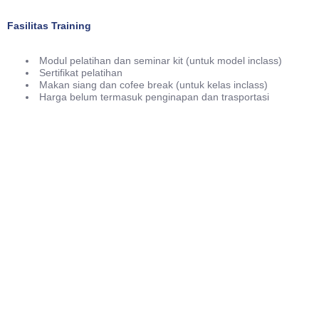
Fasilitas Training
Modul pelatihan dan seminar kit (untuk model inclass)
Sertifikat pelatihan
Makan siang dan cofee break (untuk kelas inclass)
Harga belum termasuk penginapan dan trasportasi
Phone
021-7919 8730
Public Training (Whatsapp)
+62 813-8834-2078
In House Training (Whatsapp)
+62 858-8075-1854
Email
cs@valueconsulttraining.com