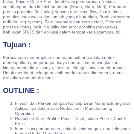
bukan Price = Cost + Profit,Identifikasi pemborosan, ketidak-
seimbangan, dan kelebihan beban (Muda, Mura, Muri), Perataan
proses produksi (heijunka),Konsep one piece flow, Just in time,
produksi pada waktu dan jumlah yang dibutuhkan, Produksi system
tarik (pulling system), Zero inventory dan zero defect, Otomasi
proses (jidoka), built in quality dan error proofing (pokayoke),
Kebijakan 5R/5S dan aplikasi dalam tempat kerja (gemba), dll.
Tujuan :
Perusahaan menerapkan lean manufacturing adalah untuk
mendapatkan pengurangan biaya operasi dan meningkatkan
kinerja manufaktur lainnya, melalui : Mengeliminasi pemborosan.
Untuk membuat pekerjaan lebih mudah untuk dimengerti, untuk
dilakukan dan untuk diatur.
OUTLINE :
Filosofi dan Perkembangan Konsep Lean Manufacturing dan
Aplikasinya dalam Cost Reduction in Manufacturing
Operation
Reduction Cost, Profit = Price – Cost, bukan Price = Cost +
Profit
Identifikasi pemborosan, ketidak-seimbangan, dan kelebihan
beban (Muda, Mura, Muri)