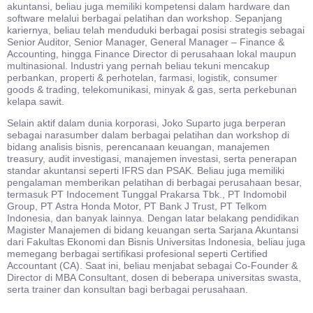
akuntansi, beliau juga memiliki kompetensi dalam hardware dan
software melalui berbagai pelatihan dan workshop. Sepanjang
kariernya, beliau telah menduduki berbagai posisi strategis sebagai
Senior Auditor, Senior Manager, General Manager – Finance &
Accounting, hingga Finance Director di perusahaan lokal maupun
multinasional. Industri yang pernah beliau tekuni mencakup
perbankan, properti & perhotelan, farmasi, logistik, consumer
goods & trading, telekomunikasi, minyak & gas, serta perkebunan
kelapa sawit.
Selain aktif dalam dunia korporasi, Joko Suparto juga berperan
sebagai narasumber dalam berbagai pelatihan dan workshop di
bidang analisis bisnis, perencanaan keuangan, manajemen
treasury, audit investigasi, manajemen investasi, serta penerapan
standar akuntansi seperti IFRS dan PSAK. Beliau juga memiliki
pengalaman memberikan pelatihan di berbagai perusahaan besar,
termasuk PT Indocement Tunggal Prakarsa Tbk., PT Indomobil
Group, PT Astra Honda Motor, PT Bank J Trust, PT Telkom
Indonesia, dan banyak lainnya. Dengan latar belakang pendidikan
Magister Manajemen di bidang keuangan serta Sarjana Akuntansi
dari Fakultas Ekonomi dan Bisnis Universitas Indonesia, beliau juga
memegang berbagai sertifikasi profesional seperti Certified
Accountant (CA). Saat ini, beliau menjabat sebagai Co-Founder &
Director di MBA Consultant, dosen di beberapa universitas swasta,
serta trainer dan konsultan bagi berbagai perusahaan.