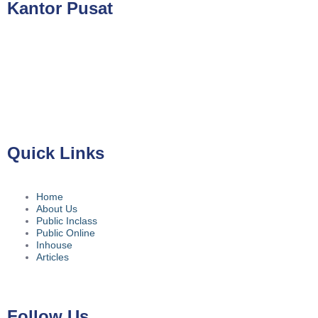
Kantor Pusat
PT Kreasi Nilai Grup
Gedung ILP Lantai 2, Ruang 219, Jalan Raya Pasar Minggu
No.39A, Kota Jakarta Selatan, Daerah Khusus Ibukota Jakarta
12780
Quick Links
Home
About Us
Public Inclass
Public Online
Inhouse
Articles
Follow Us