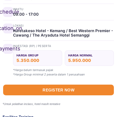
WAKTU
chedule
09.00 - 17:00
LOKASI
cation_on
Kuretakeso Hotel - Kemang / Best Western Premier -
Cawang / The Aryaduta Hotel Semanggi
INVESTASI (RP) / PESERTA
ayments
HARGA GROUP
HARGA NORMAL
5.350.000
5.950.000
*Harga belum termasuk pajak
*Harga Group minimal 2 peserta dalam 1 perusahaan
REGISTER NOW
*Untuk pelatihan inclass, hotel masih tentative
Fasilitas Training