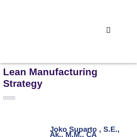
Lean Manufacturing
Strategy





Joko Suparto , S.E.,
Ak., M.M., CA