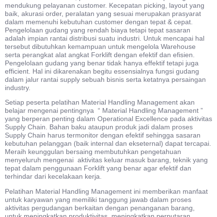
mendukung pelayanan customer. Kecepatan picking, layout yang
baik, akurasi order, peralatan yang sesuai merupakan prasyarat
dalam memenuhi kebutuhan customer dengan tepat & cepat.
Pengelolaan gudang yang rendah biaya tetapi tepat sasaran
adalah impian rantai distribusi suatu industri. Untuk mencapai hal
tersebut dibutuhkan kemampuan untuk mengelola Warehouse
serta perangkat alat angkat Forklift dengan efektif dan efisien.
Pengelolaan gudang yang benar tidak hanya effektif tetapi juga
efficient. Hal ini dikarenakan begitu essensialnya fungsi gudang
dalam jalur rantai supply sebuah bisnis serta ketatnya persaingan
industry.
Setiap peserta pelatihan Material Handling Management akan
belajar mengenai pentingnya “ Material Handling Management ”
yang berperan penting dalam Operational Excellence pada aktivitas
Supply Chain. Bahan baku ataupun produk jadi dalam proses
Supply Chain harus termonitor dengan efektif sehingga sasaran
kebutuhan pelanggan (baik internal dan ekseternal) dapat tercapai.
Meraih keunggulan bersaing membutuhkan pengetahuan
menyeluruh mengenai aktivitas keluar masuk barang, teknik yang
tepat dalam penggunaan Forklift yang benar agar efektif dan
terhindar dari kecelakaan kerja.
Pelatihan Material Handling Management ini memberikan manfaat
untuk karyawan yang memiliki tanggung jawab dalam proses
aktivitas pergudangan berkaitan dengan penanganan barang,
untuk meningkatkan produktivitas, meningkatkan perputaran