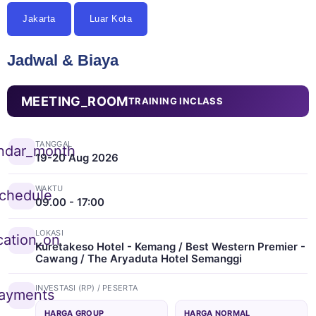
Jakarta
Luar Kota
Jadwal & Biaya
MEETING_ROOM
TRAINING INCLASS
TANGGAL
ndar_month
19-20 Aug 2026
WAKTU
chedule
09.00 - 17:00
LOKASI
cation_on
Kuretakeso Hotel - Kemang / Best Western Premier -
Cawang / The Aryaduta Hotel Semanggi
INVESTASI (RP) / PESERTA
ayments
HARGA GROUP
HARGA NORMAL