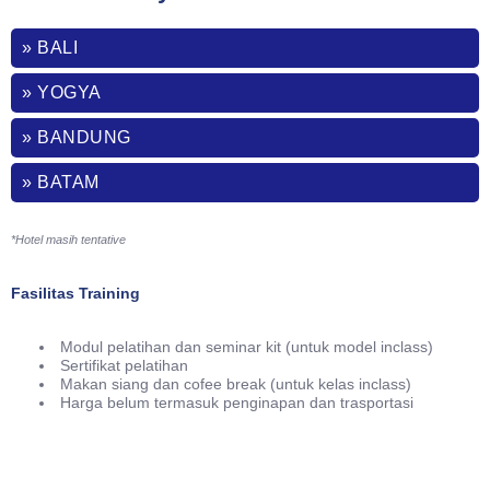
» BALI
» YOGYA
» BANDUNG
» BATAM
*Hotel masih tentative
Fasilitas Training
Modul pelatihan dan seminar kit (untuk model inclass)
Sertifikat pelatihan
Makan siang dan cofee break (untuk kelas inclass)
Harga belum termasuk penginapan dan trasportasi
Phone
021-7919 8730