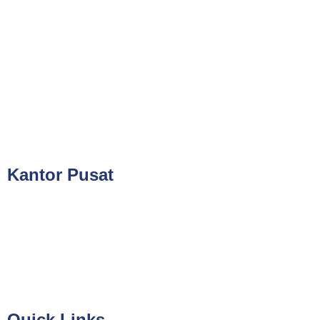
Public Training (Whatsapp)
+62 813-8834-2078
In House Training (Whatsapp)
+62 858-8075-1854
Email
cs@valueconsulttraining.com
Kantor Pusat
PT Kreasi Nilai Grup
Gedung ILP Lantai 2, Ruang 219, Jalan Raya Pasar Minggu
No.39A, Kota Jakarta Selatan, Daerah Khusus Ibukota Jakarta
12780
Quick Links