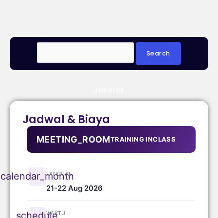
Jakarta
Jadwal & Biaya
MEETING_ROOM
TRAINING INCLASS
TANGGAL
calendar_month
21-22 Aug 2026
WAKTU
schedule