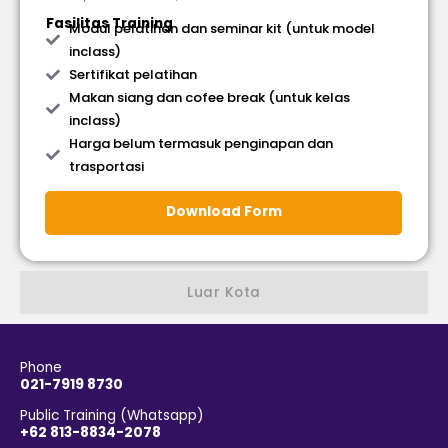
Fasilitas Training
Modul pelatihan dan seminar kit (untuk model
inclass)
Sertifikat pelatihan
Makan siang dan cofee break (untuk kelas
inclass)
Harga belum termasuk penginapan dan
trasportasi
Download Form
Luar Kota
Phone
021-7919 8730
Public Training (Whatsapp)
+62 813-8834-2078