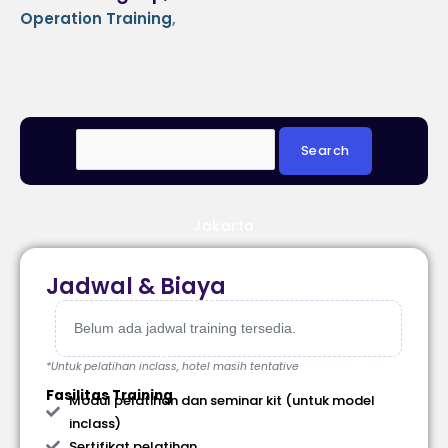
Operation Training
,
Jakarta
Jadwal & Biaya
Belum ada jadwal training tersedia.
*Untuk pelatihan inclass, hotel masih tentative
Fasilitas Training
Modul pelatihan dan seminar kit (untuk model
inclass)
Sertifikat pelatihan