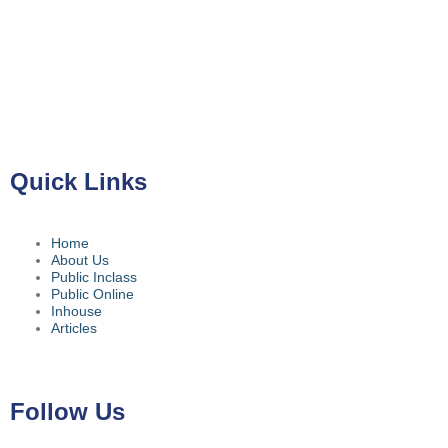
PT Kreasi Nilai Grup
Gedung ILP Lantai 2, Ruang 219, Jalan Raya Pasar Minggu
No.39A, Kota Jakarta Selatan, Daerah Khusus Ibukota Jakarta
12780
Quick Links
Home
About Us
Public Inclass
Public Online
Inhouse
Articles
Follow Us