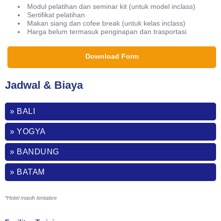
Modul pelatihan dan seminar kit (untuk model inclass)
Sertifikat pelatihan
Makan siang dan cofee break (untuk kelas inclass)
Harga belum termasuk penginapan dan trasportasi
Download Form
Jadwal & Biaya
» BALI
» YOGYA
» BANDUNG
» BATAM
*Hotel masih tentative