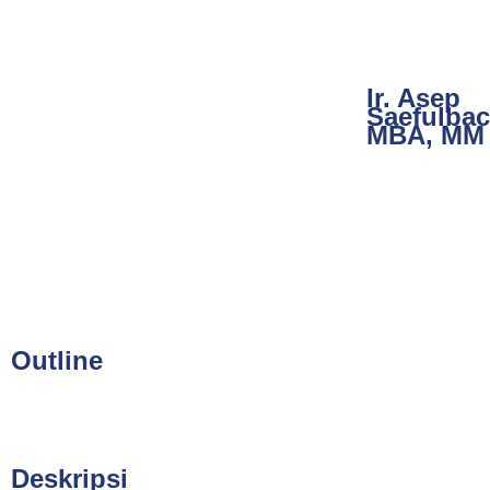
Ir. Asep
Saefulbac
MBA, MM
Outline
Deskripsi