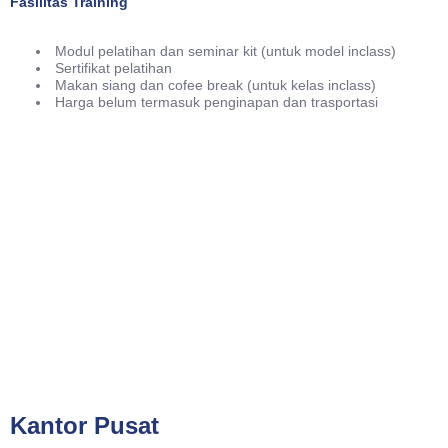
Fasilitas Training
Modul pelatihan dan seminar kit (untuk model inclass)
Sertifikat pelatihan
Makan siang dan cofee break (untuk kelas inclass)
Harga belum termasuk penginapan dan trasportasi
Phone
021-7919 8730
Public Training (Whatsapp)
+62 813-8834-2078
In House Training (Whatsapp)
+62 858-8075-1854
Email
cs@valueconsulttraining.com
Kantor Pusat