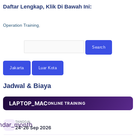
Daftar Lengkap, Klik Di Bawah Ini:
Operation Training
,
Jakarta
Luar Kota
Jadwal & Biaya
LAPTOP_MAC
ONLINE TRAINING
TANGGAL
ndar_month
24-26 Sep 2026