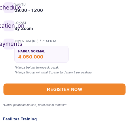
WAKTU
chedule
09.00 - 15:00
LOKASI
cation_on
By Zoom
INVESTASI (RP) / PESERTA
ayments
HARGA NORMAL
4.050.000
*Harga belum termasuk pajak
*Harga Group minimal 2 peserta dalam 1 perusahaan
REGISTER NOW
*Untuk pelatihan inclass, hotel masih tentative
Fasilitas Training