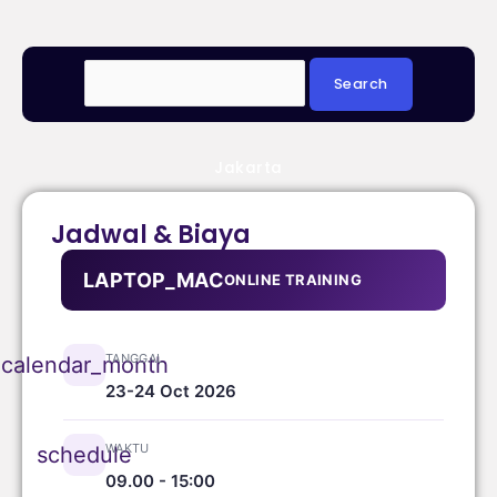
Jakarta
Jadwal & Biaya
LAPTOP_MAC
ONLINE TRAINING
TANGGAL
calendar_month
23-24 Oct 2026
WAKTU
schedule
09.00 - 15:00