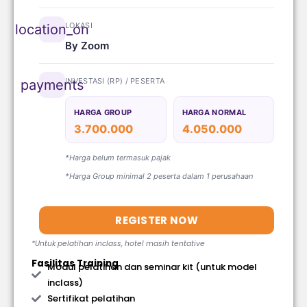
LOKASI
location_on
By Zoom
INVESTASI (RP) / PESERTA
payments
HARGA GROUP
HARGA NORMAL
3.700.000
4.050.000
*Harga belum termasuk pajak
*Harga Group minimal 2 peserta dalam 1 perusahaan
REGISTER NOW
*Untuk pelatihan inclass, hotel masih tentative
Fasilitas Training
Modul pelatihan dan seminar kit (untuk model
inclass)
Sertifikat pelatihan