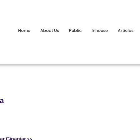
Home
About Us
Public
Inhouse
Articles
a
ar Ginanjar