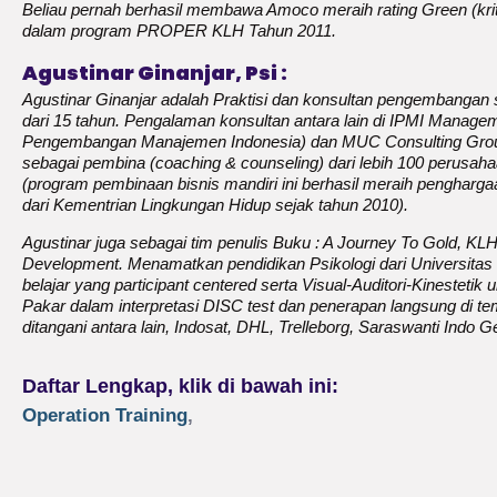
Beliau pernah berhasil membawa Amoco meraih rating Green (krit
dalam program PROPER KLH Tahun 2011.
Agustinar Ginanjar, Psi :
Agustinar Ginanjar adalah Praktisi dan konsultan pengembangan
dari 15 tahun. Pengalaman konsultan antara lain di IPMI Managem
Pengembangan Manajemen Indonesia) dan MUC Consulting Group.
sebagai pembina (coaching & counseling) dari lebih 100 perusaha
(program pembinaan bisnis mandiri ini berhasil meraih penghar
dari Kementrian Lingkungan Hidup sejak tahun 2010).
Agustinar juga sebagai tim penulis Buku : A Journey To Gold, KL
Development. Menamatkan pendidikan Psikologi dari Universita
belajar yang participant centered serta Visual-Auditori-Kinestetik 
Pakar dalam interpretasi DISC test dan penerapan langsung di te
ditangani antara lain, Indosat, DHL, Trelleborg, Saraswanti Ind
Daftar Lengkap, klik di bawah ini:
Operation Training
,