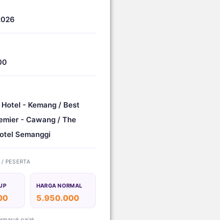
2026
00
 Hotel - Kemang / Best
emier - Cawang / The
otel Semanggi
) / PESERTA
UP
HARGA NORMAL
00
5.950.000
ermasuk pajak