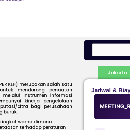
Jakarta
OPER KLH) merupakan salah satu
 untuk mendorong penaatan
Jadwal & Bia
melalui instrumen informasi
empunyai kinerja pengelolaan
eputasi/citra bagi perusahaan
MEETING_
g buruk.
peringkat warna dimana
 ketaatan terhadap peraturan