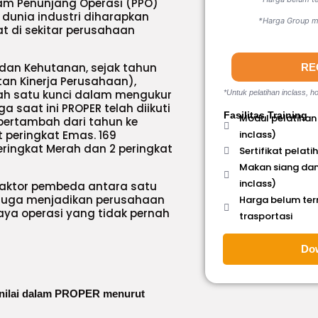
ram Penunjang Operasi (PPO)
unia industri diharapkan
*Harga Group mi
 di sekitar perusahaan
 dan Kehutanan, sejak tahun
RE
an Kinerja Perusahaan),
ah satu kunci dalam mengukur
*Untuk pelatihan inclass, ho
 saat ini PROPER telah diikuti
Fasilitas Training
Modul pelatihan
 bertambah dari tahun ke
 peringkat Emas. 169
inclass)
peringkat Merah dan 2 peringkat
Sertifikat pelati
Makan siang dan
inclass)
faktor pembeda antara satu
 juga menjadikan perusahaan
Harga belum te
a operasi yang tidak pernah
trasportasi
Do
nilai dalam PROPER menurut