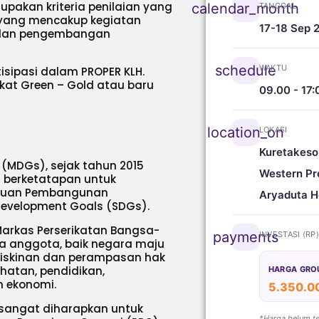
pakan kriteria penilaian yang
calendar_month
TANGGAL
) yang mencakup kegiatan
17-18 Sep 
, dan pengembangan
schedule
WAKTU
isipasi dalam PROPER KLH.
kat Green – Gold atau baru
09.00 - 17:
location_on
LOKASI
Kuretakeso
 (MDGs), sejak tahun 2015
Western Pr
 berketatapan untuk
ujuan Pembangunan
Aryaduta H
 Development Goals (SDGs).
arkas Perserikatan Bangsa-
payments
INVESTASI (RP
a anggota, baik negara maju
miskinan dan perampasan hak
atan, pendidikan,
HARGA GRO
 ekonomi.
5.350.0
 sangat diharapkan untuk
*Harga belum t