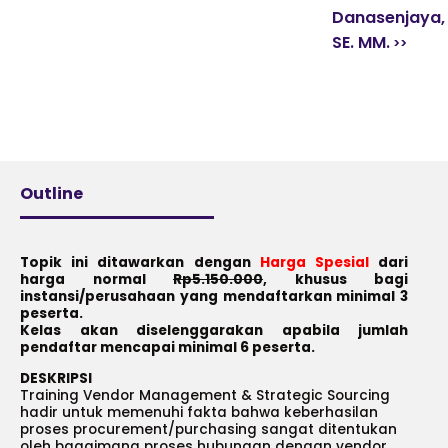
Danasenjaya,
SE. MM.
Outline
Topik ini ditawarkan dengan
Harga Spesial
dari
harga normal
Rp5.150.000
, khusus bagi
instansi/perusahaan yang mendaftarkan minimal 3
peserta.
Kelas akan diselenggarakan apabila jumlah
pendaftar mencapai minimal 6 peserta.
DESKRIPSI
Training Vendor Management & Strategic Sourcing
hadir untuk memenuhi fakta bahwa keberhasilan
proses procurement/purchasing sangat ditentukan
oleh bagaimana proses hubungan dengan vendor