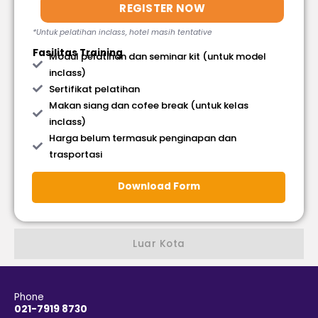
REGISTER NOW
*Untuk pelatihan inclass, hotel masih tentative
Fasilitas Training
Modul pelatihan dan seminar kit (untuk model
inclass)
Sertifikat pelatihan
Makan siang dan cofee break (untuk kelas
inclass)
Harga belum termasuk penginapan dan
trasportasi
Download Form
Luar Kota
Phone
021-7919 8730