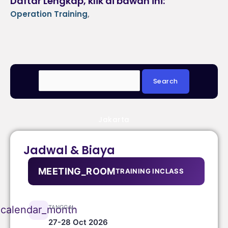
Daftar Lengkap, klik di bawah ini:
Operation Training
,
Jakarta
Jadwal & Biaya
MEETING_ROOM
TRAINING INCLASS
TANGGAL
calendar_month
27-28 Oct 2026