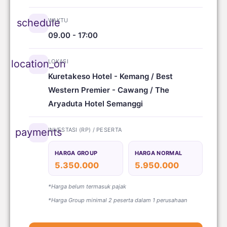
WAKTU
schedule
09.00 - 17:00
LOKASI
location_on
Kuretakeso Hotel - Kemang / Best
Western Premier - Cawang / The
Aryaduta Hotel Semanggi
INVESTASI (RP) / PESERTA
payments
HARGA GROUP
HARGA NORMAL
5.350.000
5.950.000
*Harga belum termasuk pajak
*Harga Group minimal 2 peserta dalam 1 perusahaan