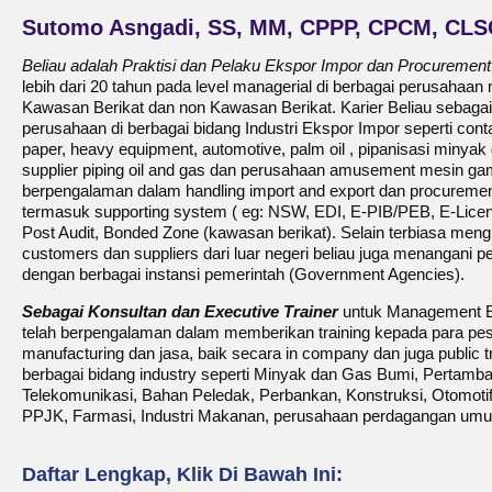
Sutomo Asngadi, SS, MM, CPPP, CPCM, CL
Beliau adalah Praktisi dan Pelaku Ekspor Impor dan Procurem
lebih dari 20 tahun pada level managerial di berbagai perusahaan
Kawasan Berikat dan non Kawasan Berikat. Karier Beliau sebaga
perusahaan di berbagai bidang Industri Ekspor Impor seperti cont
paper, heavy equipment, automotive, palm oil , pipanisasi minyak 
supplier piping oil and gas dan perusahaan amusement mesin ga
berpengalaman dalam handling import and export dan procureme
termasuk supporting system ( eg: NSW, EDI, E-PIB/PEB, E-Licens
Post Audit, Bonded Zone (kawasan berikat). Selain terbiasa men
customers dan suppliers dari luar negeri beliau juga menangani p
dengan berbagai instansi pemerintah (Government Agencies).
Sebagai Konsultan dan Executive Trainer
untuk Management Ex
telah berpengalaman dalam memberikan training kepada para pes
manufacturing dan jasa, baik secara in company dan juga public tra
berbagai bidang industry seperti Minyak dan Gas Bumi, Pertamba
Telekomunikasi, Bahan Peledak, Perbankan, Konstruksi, Otomotif, 
PPJK, Farmasi, Industri Makanan, perusahaan perdagangan umum
Daftar Lengkap, Klik Di Bawah Ini: