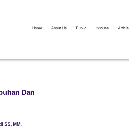
Home
About Us
Public
Inhouse
Articl
abuhan Dan
i SS, MM,