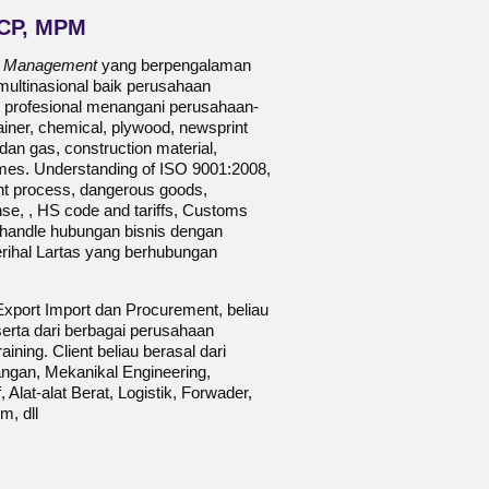
SCP, MPM
ent Management
yang berpengalaman
 multinasional baik perusahaan
i profesional menangani perusahaan-
ainer, chemical, plywood, newsprint
dan gas, construction material,
mes. Understanding of ISO 9001:2008,
nt process, dangerous goods,
e, , HS code and tariffs, Customs
ghandle hubungan bisnis dengan
erihal Lartas yang berhubungan
port Import dan Procurement, beliau
erta dari berbagai perusahaan
ining. Client beliau berasal dari
ngan, Mekanikal Engineering,
Alat-alat Berat, Logistik, Forwader,
, dll