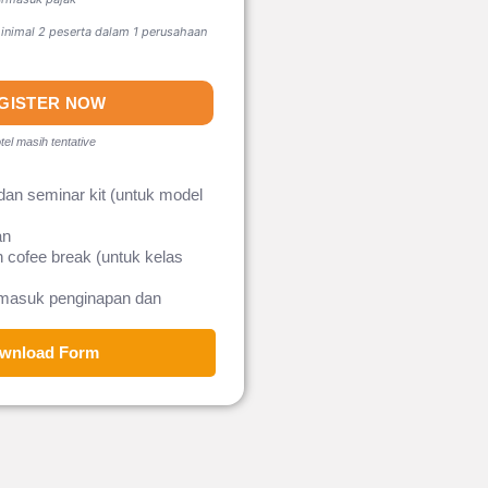
nimal 2 peserta dalam 1 perusahaan
GISTER NOW
tel masih tentative
dan seminar kit (untuk model
an
 cofee break (untuk kelas
rmasuk penginapan dan
wnload Form