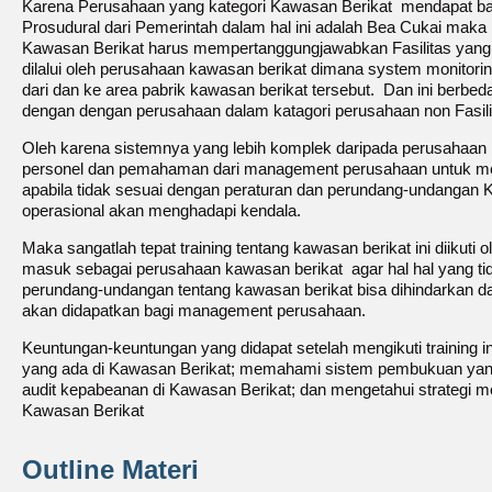
Karena Perusahaan yang kategori Kawasan Berikat mendapat bany
Prosudural dari Pemerintah dalam hal ini adalah Bea Cukai maka
Kawasan Berikat harus mempertanggungjawabkan Fasilitas yang 
dilalui oleh perusahaan kawasan berikat dimana system monitori
dari dan ke area pabrik kawasan berikat tersebut. Dan ini berbed
dengan dengan perusahaan dalam katagori perusahaan non Fasili
Oleh karena sistemnya yang lebih komplek daripada perusahaan 
personel dan pemahaman dari management perusahaan untuk men
apabila tidak sesuai dengan peraturan dan perundang-undangan K
operasional akan menghadapi kendala.
Maka sangatlah tepat training tentang kawasan berikat ini diikut
masuk sebagai perusahaan kawasan berikat agar hal hal yang ti
perundang-undangan tentang kawasan berikat bisa dihindarkan dan 
akan didapatkan bagi management perusahaan.
Keuntungan-keuntungan yang didapat setelah mengikuti training ini 
yang ada di Kawasan Berikat; memahami sistem pembukuan yan
audit kepabeanan di Kawasan Berikat; dan mengetahui strategi m
Kawasan Berikat
Outline Materi