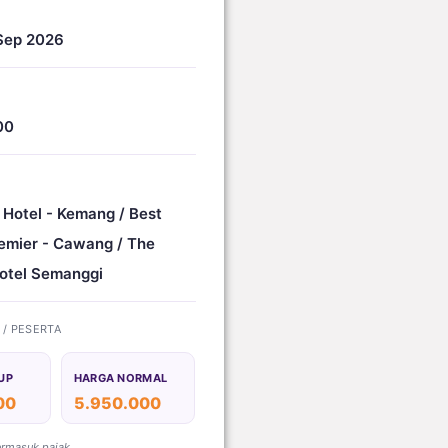
Sep 2026
00
 Hotel - Kemang / Best
emier - Cawang / The
otel Semanggi
) / PESERTA
UP
HARGA NORMAL
00
5.950.000
ermasuk pajak