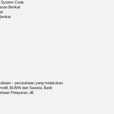
y System Code
asan Berikat
at
Berikat
erusahaan – perusahaan yang melakukan
tomotif, BUMN dan Swasta, Bank
haan Pelayaran, dll.