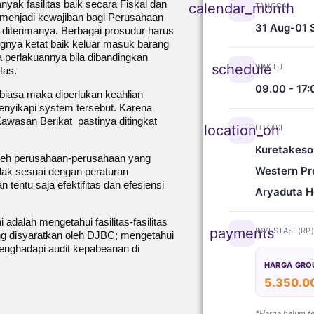
ak fasilitas baik secara Fiskal dan
calendar_month
TANGGAL
 menjadi kewajiban bagi Perusahaan
31 Aug-01 
diterimanya. Berbagai prosudur harus
ngnya ketat baik keluar masuk barang
a perlakuannya bila dibandingkan
schedule
WAKTU
tas.
09.00 - 17:
biasa maka diperlukan keahlian
yikapi system tersebut. Karena
awasan Berikat pastinya ditingkat
location_on
LOKASI
Kuretakeso
i oleh perusahaan-perusahaan yang
Western Pr
dak sesuai dengan peraturan
tentu saja efektifitas dan efesiensi
Aryaduta H
adalah mengetahui fasilitas-fasilitas
payments
INVESTASI (RP
g disyaratkan oleh DJBC; mengetahui
enghadapi audit kepabeanan di
HARGA GRO
5.350.0
*Harga belum t