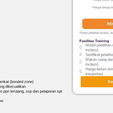
*Harga Group mi
RE
*Untuk pelatihan inclass, ho
Fasilitas Training
Modul pelatihan 
inclass)
Sertifikat pelatih
Makan siang dan
inclass)
Harga belum te
trasportasi
erikat (bonded zone)
Do
ang dikecualikan
n ppn terutang, ssp dan pelaporan spt
nbm