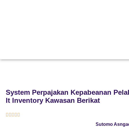
System Perpajakan Kepabeanan Pel
It Inventory Kawasan Berikat





Sutomo Asngad