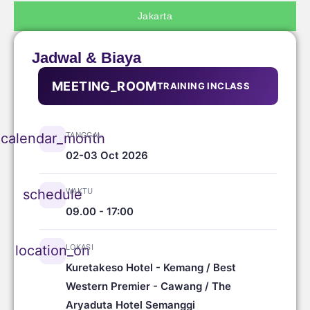
Jakarta
Jadwal & Biaya
MEETING_ROOM
TRAINING INCLASS
TANGGAL
calendar_month
02-03 Oct 2026
WAKTU
schedule
09.00 - 17:00
LOKASI
location_on
Kuretakeso Hotel - Kemang / Best
Western Premier - Cawang / The
Aryaduta Hotel Semanggi