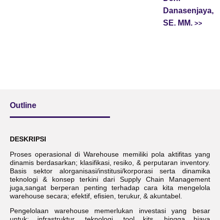
Danasenjaya,
SE. MM.
Outline
DESKRIPSI
Proses operasional di Warehouse memiliki pola aktifitas yang
dinamis berdasarkan; klasifikasi, resiko, & perputaran inventory.
Basis sektor alorganisasi/institusi/korporasi serta dinamika
teknologi & konsep terkini dari Supply Chain Management
juga,sangat berperan penting terhadap cara kita mengelola
warehouse secara; efektif, efisien, terukur, & akuntabel.
Pengelolaan warehouse memerlukan investasi yang besar
untuk; infrastruktur, teknologi, tool kits, hingga biaya