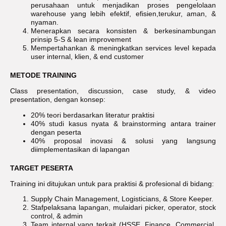
perusahaan untuk menjadikan proses pengelolaan
warehouse yang lebih efektif, efisien,terukur, aman, &
nyaman.
Menerapkan secara konsisten & berkesinambungan
prinsip 5-S & lean improvement
Mempertahankan & meningkatkan services level kepada
user internal, klien, & end customer
METODE TRAINING
Class presentation, discussion, case study, & video
presentation, dengan konsep:
20% teori berdasarkan literatur praktisi
40% studi kasus nyata & brainstorming antara trainer
dengan peserta
40% proposal inovasi & solusi yang langsung
diimplementasikan di lapangan
TARGET PESERTA
Training ini ditujukan untuk para praktisi & profesional di bidang:
Supply Chain Management, Logisticians, & Store Keeper.
Stafpelaksana lapangan, mulaidari picker, operator, stock
control, & admin
Team internal yang terkait (HSSE, Finance, Commercial,