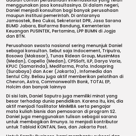
adalah contoh perusahaan internasional yang telah
menggunakan jasa konsultasinya. Di dalam negeri,
Daniel menjadi konsultan bagi banyak perusahaan
maupun institusi pemerintah. Di antaranya
Jamsostek, Bea Cukai, Sekretariat DPR, Jasa Sarana
BUMD Jabara, BioFarma Bandung, Kementerian
Keuangan PUSINTEK, Pertamina, LPP BUMN di Jogja
dan BTN.
Perusahaan swasta nasional sering menunjuk Daniel
sebagai konsultan. Sebut saja Indocement, Triputra,
Bosowa (Makasar), Tunas Ridean Group, MusimMas
(Medan), Capella (Medan), CPSSoft, ILP, Darya Varia,
KPUC (Samarinda), Medifarma, Prafa. Indospring
(Surabaya) dan Acer (Jakarta) , Infomedia dan
Sentul City. Beliau juga aktif memberikan pelatihan di
Chevron, Astra, Commonwealth Bank, TOTAL EP,
Holcim dan banyak lainnya
Di sisi lain, Daniel Saputro juga memiliki minat yang
besar terhadap dunia pendidikan. Karena itu, kini, dia
aktif menjadi fasilitator MiniMBA serta pengajar
mata kuliah bisnis dan pemasaran di program S2.
Daniel juga menggunakan tulisan sebagai sarana
untuk membagikan ilmunya. Ia menjadi kontributor
untuk Tabloid KONTAN, Swa, dan Jakarta Post.