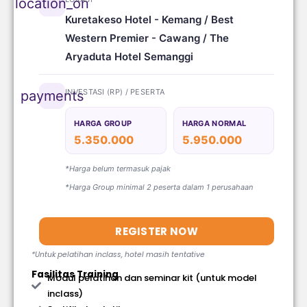
location_on
Kuretakeso Hotel - Kemang / Best
Western Premier - Cawang / The
Aryaduta Hotel Semanggi
INVESTASI (RP) / PESERTA
payments
HARGA GROUP
HARGA NORMAL
5.350.000
5.950.000
*Harga belum termasuk pajak
*Harga Group minimal 2 peserta dalam 1 perusahaan
REGISTER NOW
*Untuk pelatihan inclass, hotel masih tentative
Fasilitas Training
Modul pelatihan dan seminar kit (untuk model
inclass)