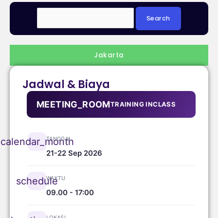
Jakarta
Jadwal & Biaya
MEETING_ROOM
TRAINING INCLASS
TANGGAL
calendar_month
21-22 Sep 2026
WAKTU
schedule
09.00 - 17:00
LOKASI