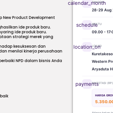
calendar_month
TANGGAL
28-29 Aug
sip New Product Development
schedule
WAKTU
asilkan ide produk baru.
aring ide produk baru.
09.00 - 17:
taan strategi merek yang
rhadap kesuksesan dan
location_on
LOKASI
n menilai kinerja perusahaan
Kuretakeso
rbaiki NPD dalam bisnis Anda
Western Pr
Aryaduta H
payments
INVESTASI (RP
baik
HARGA GRO
5.350.0
*Harga belum t