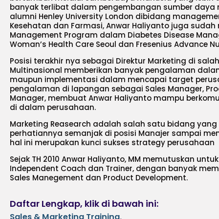
banyak terlibat dalam pengembangan sumber daya m
alumni Henley University London dibidang managem
Kesehatan dan Farmasi, Anwar Haliyanto juga sudah 
Management Program dalam Diabetes Disease Mana
Woman’s Health Care Seoul dan Fresenius Advance Nu
Posisi terakhir nya sebagai Direktur Marketing di sal
Multinasional memberikan banyak pengalaman dala
maupun implementasi dalam mencapai target perus
pengalaman di lapangan sebagai Sales Manager, Pr
Manager, membuat Anwar Haliyanto mampu berkomun
di dalam perusahaan.
Marketing Reasearch adalah salah satu bidang yang 
perhatiannya semanjak di posisi Manajer sampai mend
hal ini merupakan kunci sukses strategy perusahaan
Sejak TH 2010 Anwar Haliyanto, MM memutuskan untuk
Independent Coach dan Trainer, dengan banyak memb
Sales Manegement dan Product Development.
Daftar Lengkap, klik di bawah ini:
Sales & Marketing Training
,