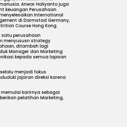
anusia. Anwar Haliyanto juga
ent keuangan Perusahaan
menyelesaikan International
gement di Darmstad Germany,
trition Course Hong Kong.
ah satu perusahaan
m menyususn strategy
ahaan, ditambah lagi
oduk Manager dan Marketing
ikasi kepada semua lapisan
selalu menjadi fokus
uduki jajaran direksi karena
 memulai karirnya sebagai
erikan pelatihan Marketing,