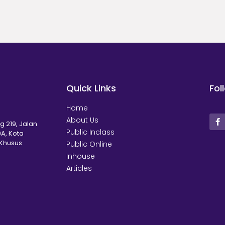
Quick Links
Fol
Home
About Us
g 219, Jalan
Public Inclass
A, Kota
 Khusus
Public Online
Inhouse
Articles