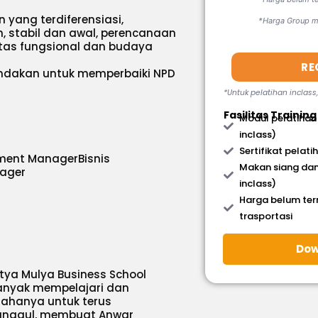
 yang terdiferensiasi,
*Harga Group mi
, stabil dan awal, perencanaan
ntas fungsional dan budaya
RE
tindakan untuk memperbaiki NPD
*Untuk pelatihan inclass
Fasilitas Training
Modul pelatihan
inclass)
Sertifikat pelati
pment ManagerBisnis
Makan siang dan
nager
inclass)
Harga belum te
trasportasi
Dow
etya Mulya Business School
nyak mempelajari dan
ahanya untuk terus
 unggul, membuat Anwar