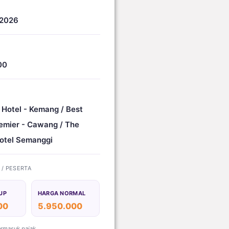
 2026
00
 Hotel - Kemang / Best
emier - Cawang / The
otel Semanggi
) / PESERTA
UP
HARGA NORMAL
00
5.950.000
ermasuk pajak