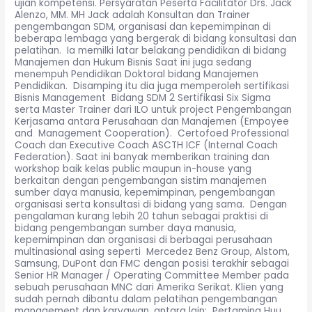
ujian kompetensi. Persyaratan Peserta Facilitator Drs. Jack
Alenzo, MM. MH Jack adalah Konsultan dan Trainer
pengembangan SDM, organisasi dan kepemimpinan di
beberapa lembaga yang bergerak di bidang konsultasi dan
pelatihan. Ia memilki latar belakang pendidikan di bidang
Manajemen dan Hukum Bisnis Saat ini juga sedang
menempuh Pendidikan Doktoral bidang Manajemen
Pendidikan. Disamping itu dia juga memperoleh sertifikasi
Bisnis Management Bidang SDM 2 Sertifikasi Six Sigma
serta Master Trainer dari ILO untuk project Pengembangan
Kerjasama antara Perusahaan dan Manajemen (Empoyee
and Management Cooperation). Certofoed Professional
Coach dan Executive Coach ASCTH ICF (Internal Coach
Federation). Saat ini banyak memberikan training dan
workshop baik kelas public maupun in-house yang
berkaitan dengan pengembangan sistim manajemen
sumber daya manusia, kepemimpinan, pengembangan
organisasi serta konsultasi di bidang yang sama. Dengan
pengalaman kurang lebih 20 tahun sebagai praktisi di
bidang pengembangan sumber daya manusia,
kepemimpinan dan organisasi di berbagai perusahaan
multinasional asing seperti Mercedez Benz Group, Alstom,
Samsung, DuPont dan FMC dengan posisi terakhir sebagai
Senior HR Manager / Operating Committee Member pada
sebuah perusahaan MNC dari Amerika Serikat. Klien yang
sudah pernah dibantu dalam pelatihan pengembangan
management dan karyawan, antara lain: Pertamina Huu