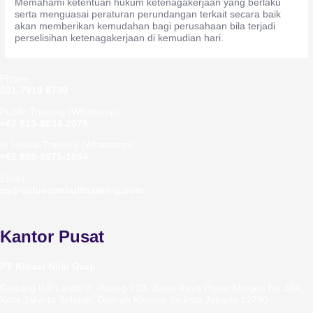
Memahami ketentuan hukum ketenagakerjaan yang berlaku
serta menguasai peraturan perundangan terkait secara baik
akan memberikan kemudahan bagi perusahaan bila terjadi
perselisihan ketenagakerjaan di kemudian hari.
Phone
021-7919 8730
Public Training (Whatsapp)
+62 813-8834-2078
In House Training (Whatsapp)
+62 858-8075-1854
Email
cs@valueconsulttraining.com
Kantor Pusat
PT Kreasi Nilai Grup
Gedung ILP Lantai 2, Ruang 219, Jalan Raya Pasar Minggu No.39A,
Kota Jakarta Selatan, Daerah Khusus Ibukota Jakarta 12780