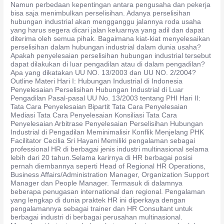
Namun perbedaan kepentingan antara pengusaha dan pekerja
bisa saja menimbulkan perselisihan. Adanya perselisihan
hubungan industrial akan mengganggu jalannya roda usaha
yang harus segera dicari jalan keluarnya yang adil dan dapat
diterima oleh semua pihak. Bagaimana kiat-kiat menyelesaikan
perselisihan dalam hubungan industrial dalam dunia usaha?
Apakah penyelesaian perselisihan hubungan industrial tersebut
dapat dilakukan di luar pengadilan atau di dalam pengadilan?
Apa yang dikatakan UU NO. 13/2003 dan UU NO. 2/2004?
Outline Materi Hari I: Hubungan Industrial di Indonesia
Penyelesaian Perselisihan Hubungan Industrial di Luar
Pengadilan Pasal-pasal UU No. 13/2003 tentang PHI Hari II:
Tata Cara Penyelesaian Bipartit Tata Cara Penyelesaian
Mediasi Tata Cara Penyelesaian Konsiliasi Tata Cara
Penyelesaian Arbitrase Penyelesaian Perselisihan Hubungan
Industrial di Pengadilan Meminimalisir Konflik Menjelang PHK
Facilitator Cecilia Sri Hayani Memiliki pengalaman sebagai
professional HR di berbagai jenis industri multinasional selama
lebih dari 20 tahun.Selama karirnya di HR berbagai posisi
pernah diembannya seperti Head of Regional HR Operations,
Business Affairs/Administration Manager, Organization Support
Manager dan People Manager. Termasuk di dalamnya
beberapa penugasan international dan regional. Pengalaman
yang lengkap di dunia praktek HR ini diperkaya dengan
pengalamannya sebagai trainer dan HR Consultant untuk
berbagai industri di berbagai perusahan multinasional.